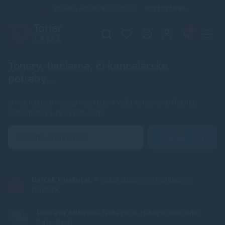
Infolinka (PO-PI: 8:00-15:30)
02 772 770 60
0
Tonery, tlačiarne, či kancelárske
potreby...
U nás nájdete naozaj všetko pre Vašu kanceláriu. Rýchlo,
jednoducho a za skvelé ceny.
Hľadať
Darček k nákupu.
K Vašej objednávke pribalíme
DARČEK.
Doprava zadarmo.
Nakúpte a získajte doručenie
ZADARMO.