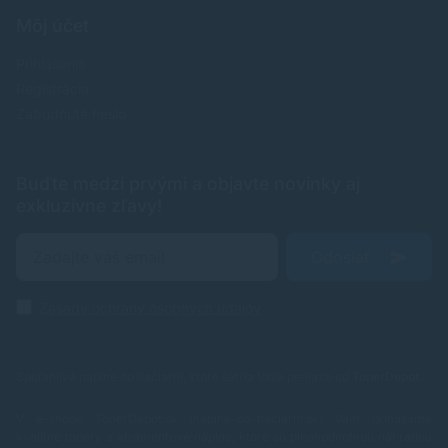
Môj účet
Prihlásenie
Registrácia
Zabudnuté heslo
Buďte medzi prvými a objavte novinky aj
exkluzívne zľavy!
Odoslať
Zásady ochrany osobných údajov
Spoľahlivé náplne do tlačiarní, ktoré šetria Vaše peniaze od
TonerDepot
.
V e-shope TonerDepot.sk (naplne-do-tlaciarni.sk) Vám prinášame
kvalitné tonery a atramentové náplne, ktoré sú plnohodnotnou náhradou