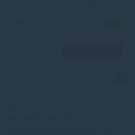
Obal na kreditnú kartu z pevného priehľadného PVC
materiálu.
0,20 €
s DPH
Na sklade
0,16 €
bez DPH
5+ ks
Kúpiť
−
+
RECENZIE
Naši spokojní zákazníci
Hľadáte garanciu kvality? Namiesto dlhých sľubov