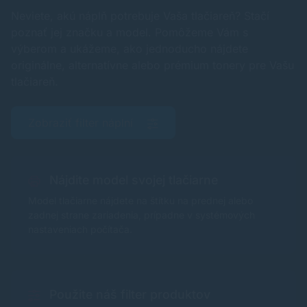
Neviete, akú náplň potrebuje Vaša tlačiareň? Stačí
poznať jej značku a model. Pomôžeme Vám s
výberom a ukážeme, ako jednoducho nájdete
originálne, alternatívne alebo prémium tonery pre Vašu
tlačiareň.
Zobraziť filter náplní
Nájdite model svojej tlačiarne
Model tlačiarne nájdete na štítku na prednej alebo
zadnej strane zariadenia, prípadne v systémových
nastaveniach počítača.
Použite náš filter produktov