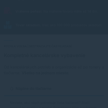
Vrátenie peňazí.
Na vrátenie tovaru máte až 14 dní.
Tovar skladom.
Viac ako 100 000 produktov skladom.
RÝCHLA VOĽBA | NESTRÁCAJTE ČAS HLADANÍ
Kompletné kancelárske vybavenie
Od kancelárskych potrieb a organizácie až po tonery a
tlačiarne.
Všetko na jednom mieste.
Náplne do tlačiarne
Neviete, akú náplň potrebuje Vaša tlačiareň? Stačí
poznať jej značku a model. Pomôžeme Vám s výberom