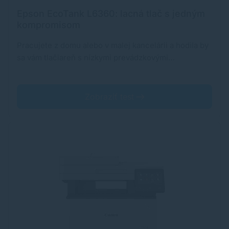
Epson EcoTank L6360: lacná tlač s jedným
kompromisom
Pracujete z domu alebo v malej kancelárii a hodila by
sa vám tlačiareň s nízkymi prevádzkovými…
Zobraziť test