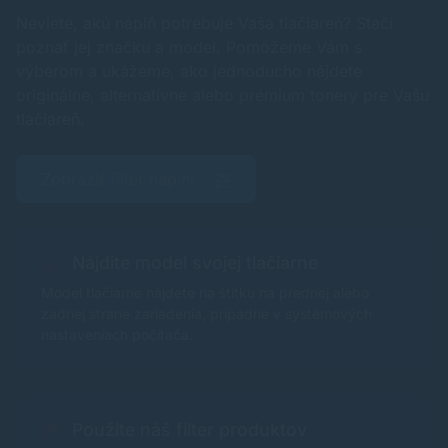
Neviete, akú náplň potrebuje Vaša tlačiareň? Stačí
poznať jej značku a model. Pomôžeme Vám s
výberom a ukážeme, ako jednoducho nájdete
originálne, alternatívne alebo prémium tonery pre Vašu
tlačiareň.
Zobraziť filter náplní
Nájdite model svojej tlačiarne
Model tlačiarne nájdete na štítku na prednej alebo
zadnej strane zariadenia, prípadne v systémových
nastaveniach počítača.
Použite náš filter produktov