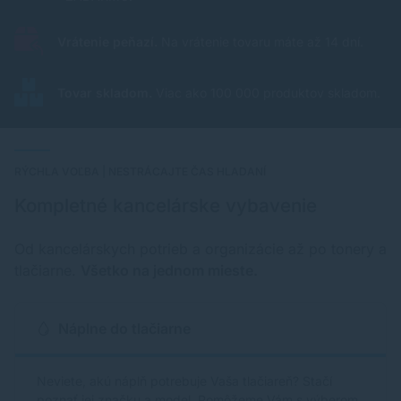
Vrátenie peňazí.
Na vrátenie tovaru máte až 14 dní.
Tovar skladom.
Viac ako 100 000 produktov skladom.
RÝCHLA VOĽBA | NESTRÁCAJTE ČAS HLADANÍ
Kompletné kancelárske vybavenie
Od kancelárskych potrieb a organizácie až po tonery a
tlačiarne.
Všetko na jednom mieste.
Náplne do tlačiarne
Neviete, akú náplň potrebuje Vaša tlačiareň? Stačí
poznať jej značku a model. Pomôžeme Vám s výberom