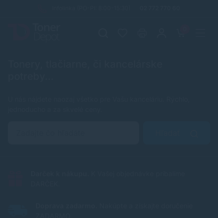
Infolinka (PO-PI: 8:00-15:30)
02 772 770 60
0
Tonery, tlačiarne, či kancelárske
potreby...
U nás nájdete naozaj všetko pre Vašu kanceláriu. Rýchlo,
jednoducho a za skvelé ceny.
Hľadať
Darček k nákupu.
K Vašej objednávke pribalíme
DARČEK.
Doprava zadarmo.
Nakúpte a získajte doručenie
ZADARMO.