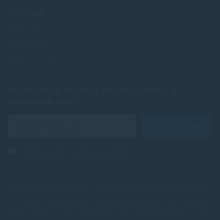
Môj účet
Prihlásenie
Registrácia
Zabudnuté heslo
Buďte medzi prvými a objavte novinky aj
exkluzívne zľavy!
Odoslať
Zásady ochrany osobných údajov
Spoľahlivé náplne do tlačiarní, ktoré šetria Vaše peniaze od
TonerDepot
.
V e-shope TonerDepot.sk (naplne-do-tlaciarni.sk) Vám prinášame
kvalitné tonery a atramentové náplne, ktoré sú plnohodnotnou náhradou