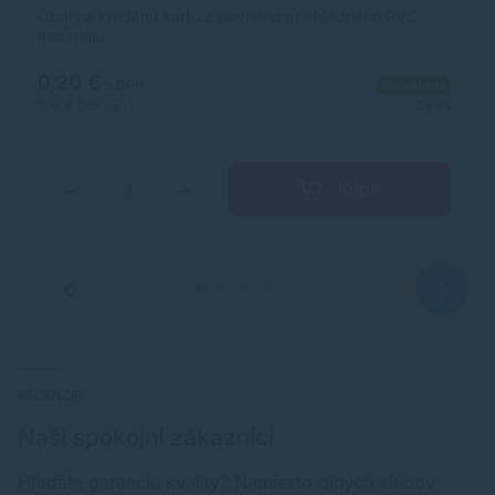
Obal na kreditnú kartu z pevného priehľadného PVC
materiálu.
0,20 €
s DPH
Na sklade
0,16 €
bez DPH
5+ ks
Kúpiť
−
+
RECENZIE
Naši spokojní zákazníci
Hľadáte garanciu kvality? Namiesto dlhých sľubov