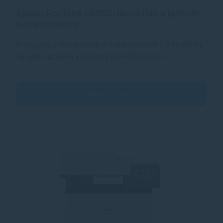
Epson EcoTank L6360: lacná tlač s jedným
kompromisom
Pracujete z domu alebo v malej kancelárii a hodila by
sa vám tlačiareň s nízkymi prevádzkovými…
Zobraziť test