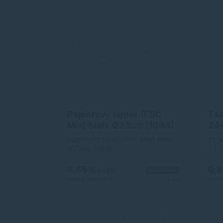
Papierový tanier (FSC
Taš
Mix) biely Ø23cm [10 ks]
24+
ks]
Papierový tanier (FSC Mix) biely
Tašk
Ø23cm [10 ks]
44 c
0,85 €
0,
Na sklade
s DPH
0,69 €
bez DPH
0,69
1+ ks
−
+