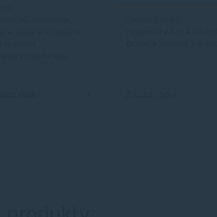
tlač
Čistiace produkty
omatická identifikácia
Hygienický papier a zásobn
érie, nabíjanie a napájanie
Ochranné pracovné pomôc
 osvetlenie
itory a príslušenstvo
raziť všetky
Zobraziť všetky
e produkty