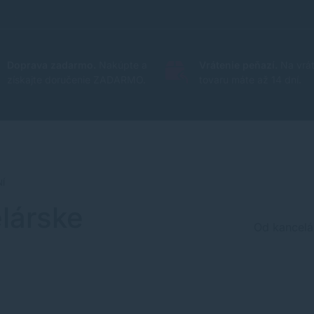
Doprava zadarmo.
Nakúpte a
Vrátenie peňazí.
Na vrát
získajte doručenie ZADARMO.
tovaru máte až 14 dní.
Í
lárske
Od kancelá