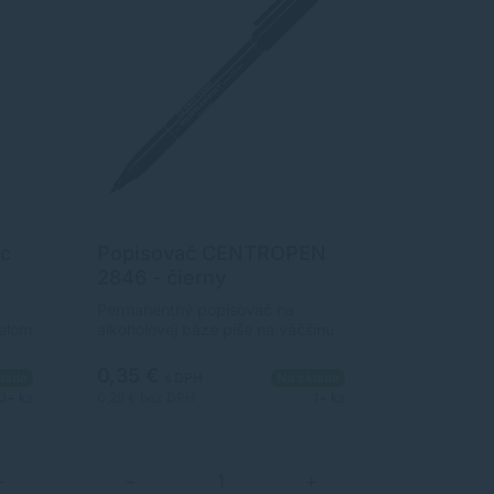
ic
Popisovač CENTROPEN
2846 - čierny
Permanentný popisovač na
telom
alkoholovej báze píše na väčšinu
povrchov. Odolá vode, oteru,
poveternostným vplyvom.
0,35 €
lade
s DPH
Na sklade
mu
Válcový hrot so šírkou stopy 1
0+ ks
0,28 €
bez DPH
1+ ks
ena
mm. Farba: čierna.
+
−
+