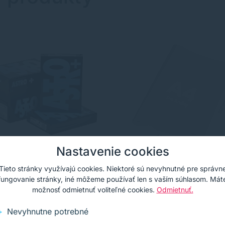
Nastavenie cookies
Tieto stránky využívajú cookies. Niektoré sú nevyhnutné pre správn
írovací papier Xerox
Obal na knihu A4 PVC
fungovanie stránky, iné môžeme používať len s vaším súhlasom. Mát
ro A4, 80g, 500 listov
442x312 mm, hrubý 1
možnosť odmietnuť voliteľné cookies.
Odmietnuť.
mic /transparentný, 1 
rovací papier Xerox Astro,
Transparentný obal zo silnéh
listov, 80g. Papier určený na
PVC s hladkou štruktúrou.
Nevyhnutne potrebné
odenné použitie v laserových