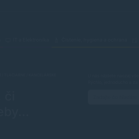
a
IT a Elektronika
Čistenie, hygiena a ochrana
Í / TLAČIARNE / KANCELÁRSKE
U nás nájdete naozaj vše
Rýchlo, jednoducho a za 
 či
by...