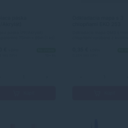
iaca páska
Odkladacia mapa s 3
/Akrylát)
chlopňami EKO 253
nsparentná 75mm x
skladaná - béžová
aca páska (PP/Akrylát)
Odkladacia mapa OM3 s trom
 [1 ks]
sparentná 75mm x 66m [1 ks]
chlopňami vyrobená z kvalit
200 g EKO kartónu. Slúži pre
praktické ukladanie a archivá
0 €
0,35 €
s DPH
Na sklade
s DPH
Na sk
dokumentov. Dodávame v
 €
bez DPH
10+ ks
0,28 €
bez DPH
poskladanom stave.
−
+
−
Kúpiť
Kúpiť