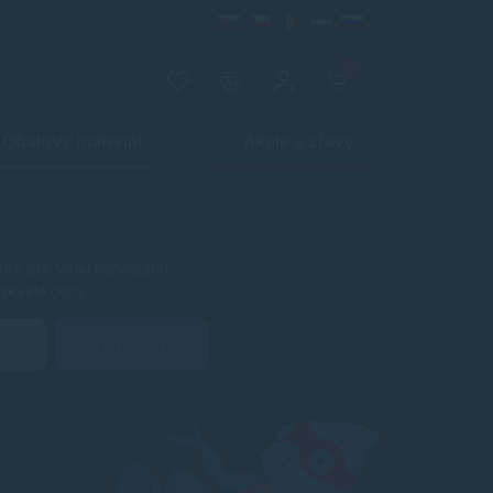
0
Obalový materiál
Akcie a zľavy
tko pre Vašu kanceláriu.
skvelé ceny.
Hľadať