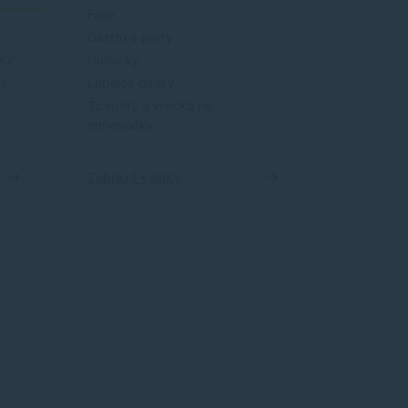
Fólie
Gastro a párty
íky
Gumičky
ky
Lepiace pásky
Špagáty a vrecká na
sprievodky
Zobraziť všetky