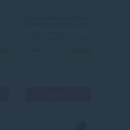
Obal s patentkou PP/A4,
priehľadný/ transparentný
i
Obal na dokumenty A4 so
ného
zapínaním na patentku, vyrobený
z kvalitného priehľadného PP
ciu
materiálu. Farba: transparentná.
0,35 €
lade
s DPH
Na sklade
1+ ks
0,28 €
bez DPH
100+ ks
+
−
+
Kúpiť