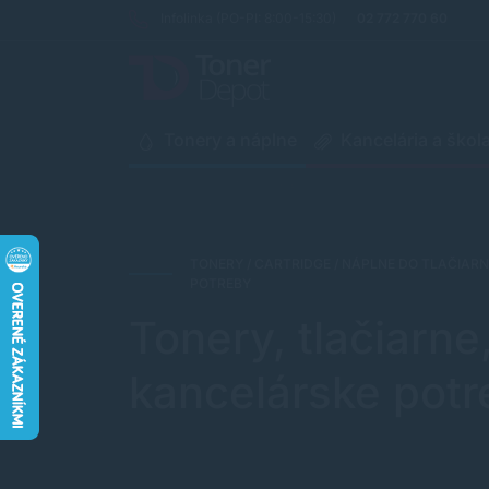
Infolinka (PO-PI: 8:00-15:30)
02 772 770 60
Tonery a náplne
Kancelária a škol
TONERY / CARTRIDGE / NÁPLNE DO TLAČIARN
POTREBY
Tonery, tlačiarne,
kancelárske potre