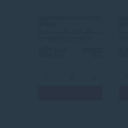
Puzdro 60x90mm U PVC
Lep
140mic
(PP
tra
Plastové puzdro z PVC s otvorom
Lepi
66m
na vkladanie dokumentov na
tran
kratšej strane.Otvor: na kratšej
straneRozmery: 60 x 90
0,15 €
1,2
s DPH
Na sklade
mmHrúbka: 140 mic
0,12 €
bez DPH
10+ ks
0,98
−
+
Kúpiť