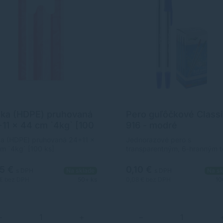
ka (HDPE) pruhovaná
Pero guľôčkové Class
11 x 44 cm `4kg` [100
916 - modré
a (HDPE) pruhovaná 24+11 x
Jednorazové pero s
m `4kg` [100 ks]
transparentným, 6-hranným 
a nasadzovacím vrchnákom.
okamžitá kontrola stavu
85 €
0,10 €
s DPH
Na sklade
s DPH
Na sk
atramentu vďaka priehľadné
 €
bez DPH
50+ ks
0,08 €
bez DPH
10
telu Balenie obsahuje 50 ks.C
je za 1 kus.
−
+
−