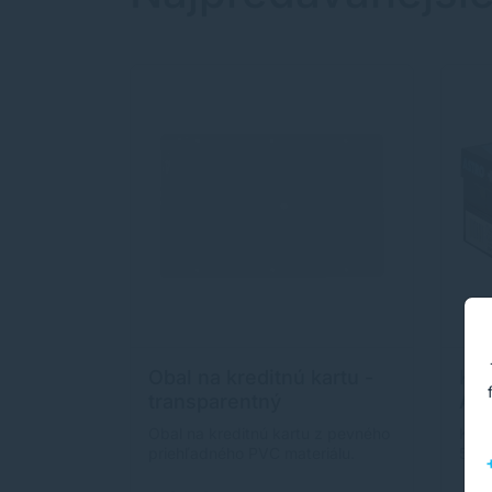
Obal na kreditnú kartu -
Kop
transparentný
Ast
Obal na kreditnú kartu z pevného
Kopí
priehľadného PVC materiálu.
500 
každ