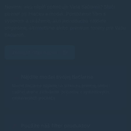
Neviete, akú náplň potrebuje Vaša tlačiareň? Stačí
poznať jej značku a model. Pomôžeme Vám s
výberom a ukážeme, ako jednoducho nájdete
originálne, alternatívne alebo prémium tonery pre Vašu
tlačiareň.
Zobraziť filter náplní
Nájdite model svojej tlačiarne
Model tlačiarne nájdete na štítku na prednej alebo
zadnej strane zariadenia, prípadne v systémových
nastaveniach počítača.
Použite náš filter produktov