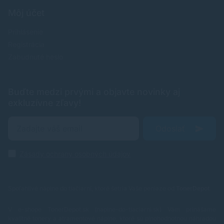
Môj účet
Prihlásenie
Registrácia
Zabudnuté heslo
Buďte medzi prvými a objavte novinky aj
exkluzívne zľavy!
Odoslať
Zásady ochrany osobných údajov
Spoľahlivé náplne do tlačiarní, ktoré šetria Vaše peniaze od
TonerDepot
.
V e-shope TonerDepot.sk (naplne-do-tlaciarni.sk) Vám prinášame
kvalitné tonery a atramentové náplne, ktoré sú plnohodnotnou náhradou