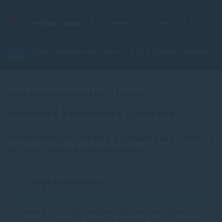
Vrátenie peňazí.
Na vrátenie tovaru máte až 14 dní.
Tovar skladom.
Viac ako 100 000 produktov skladom.
RÝCHLA VOĽBA | NESTRÁCAJTE ČAS HLADANÍ
Kompletné kancelárske vybavenie
Od kancelárskych potrieb a organizácie až po tonery a
tlačiarne.
Všetko na jednom mieste.
Náplne do tlačiarne
Neviete, akú náplň potrebuje Vaša tlačiareň? Stačí
poznať jej značku a model. Pomôžeme Vám s výberom