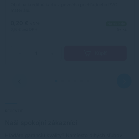
Obal na kreditnú kartu z pevného priehľadného PVC
materiálu.
0,20 €
s DPH
Na sklade
0,16 €
bez DPH
5+ ks
Kúpiť
−
+
RECENZIE
Naši spokojní zákazníci
Hľadáte garanciu kvality? Namiesto dlhých sľubov