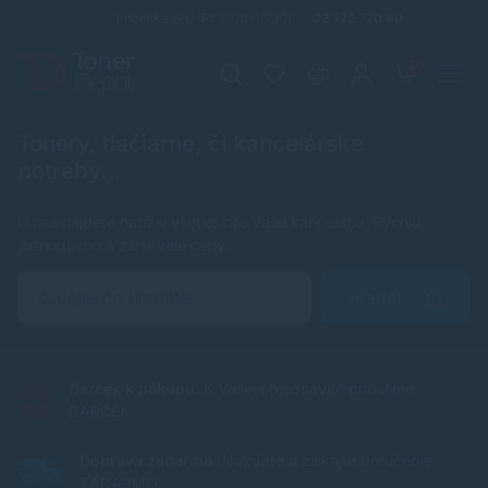
Infolinka (PO-PI: 8:00-15:30)
02 772 770 60
0
Tonery, tlačiarne, či kancelárske
potreby...
U nás nájdete naozaj všetko pre Vašu kanceláriu. Rýchlo,
jednoducho a za skvelé ceny.
Hľadať
Darček k nákupu.
K Vašej objednávke pribalíme
DARČEK.
Doprava zadarmo.
Nakúpte a získajte doručenie
ZADARMO.