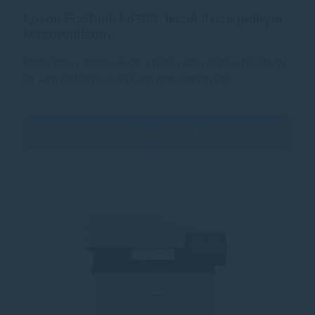
Epson EcoTank L6360: lacná tlač s jedným
kompromisom
Pracujete z domu alebo v malej kancelárii a hodila by
sa vám tlačiareň s nízkymi prevádzkovými…
Zobraziť test