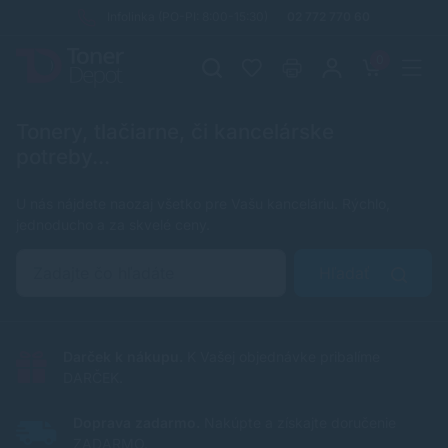
Infolinka (PO-PI: 8:00-15:30)
02 772 770 60
0
Tonery, tlačiarne, či kancelárske
potreby...
U nás nájdete naozaj všetko pre Vašu kanceláriu. Rýchlo,
jednoducho a za skvelé ceny.
Hľadať
Darček k nákupu.
K Vašej objednávke pribalíme
DARČEK.
Doprava zadarmo.
Nakúpte a získajte doručenie
ZADARMO.