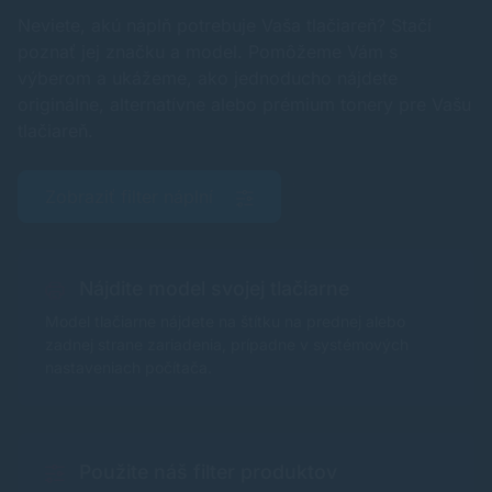
Neviete, akú náplň potrebuje Vaša tlačiareň? Stačí
poznať jej značku a model. Pomôžeme Vám s
výberom a ukážeme, ako jednoducho nájdete
originálne, alternatívne alebo prémium tonery pre Vašu
tlačiareň.
Zobraziť filter náplní
Nájdite model svojej tlačiarne
Model tlačiarne nájdete na štítku na prednej alebo
zadnej strane zariadenia, prípadne v systémových
nastaveniach počítača.
Použite náš filter produktov