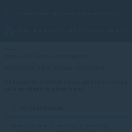
Vrátenie peňazí.
Na vrátenie tovaru máte až 14 dní.
Tovar skladom.
Viac ako 100 000 produktov skladom.
RÝCHLA VOĽBA | NESTRÁCAJTE ČAS HLADANÍ
Kompletné kancelárske vybavenie
Od kancelárskych potrieb a organizácie až po tonery a
tlačiarne.
Všetko na jednom mieste.
Náplne do tlačiarne
Neviete, akú náplň potrebuje Vaša tlačiareň? Stačí
poznať jej značku a model. Pomôžeme Vám s výberom