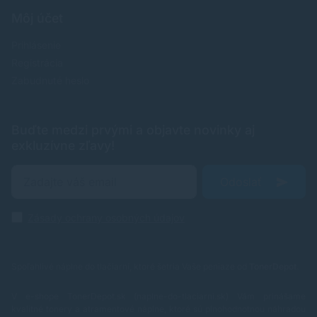
Môj účet
Prihlásenie
Registrácia
Zabudnuté heslo
Buďte medzi prvými a objavte novinky aj
exkluzívne zľavy!
Odoslať
Zásady ochrany osobných údajov
Spoľahlivé náplne do tlačiarní, ktoré šetria Vaše peniaze od
TonerDepot
.
V e-shope TonerDepot.sk (naplne-do-tlaciarni.sk) Vám prinášame
kvalitné tonery a atramentové náplne, ktoré sú plnohodnotnou náhradou