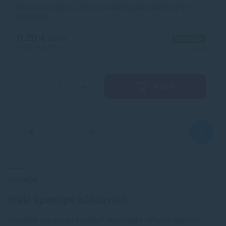
Obal na kreditnú kartu z pevného priehľadného PVC
materiálu.
0,20 €
s DPH
Na sklade
0,16 €
bez DPH
5+ ks
Kúpiť
−
+
RECENZIE
Naši spokojní zákazníci
Hľadáte garanciu kvality? Namiesto dlhých sľubov