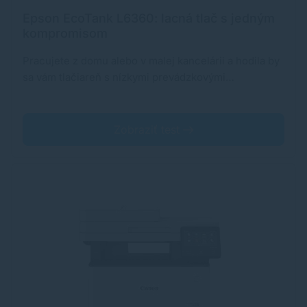
Epson EcoTank L6360: lacná tlač s jedným
kompromisom
Pracujete z domu alebo v malej kancelárii a hodila by
sa vám tlačiareň s nízkymi prevádzkovými…
Zobraziť test