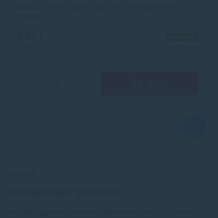
Obal na kreditnú kartu z pevného priehľadného PVC
materiálu.
0,20 €
Na sklade
s DPH
0,16 €
bez DPH
1000+ ks
Kúpiť
−
+
RECENZIE
Naši spokojní zákazníci
Hľadáte garanciu kvality? Namiesto dlhých sľubov