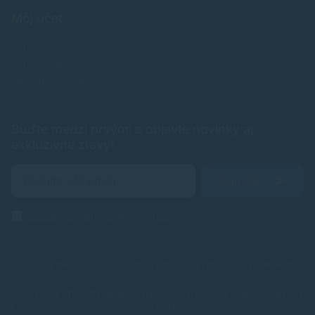
Môj účet
Prihlásenie
Registrácia
Zabudnuté heslo
Buďte medzi prvými a objavte novinky aj
exkluzívne zľavy!
Odoslať
Zásady ochrany osobných údajov
Spoľahlivé náplne do tlačiarní, ktoré šetria Vaše peniaze od
TonerDepot
.
V e-shope TonerDepot.sk (naplne-do-tlaciarni.sk) Vám prinášame
kvalitné tonery a atramentové náplne, ktoré sú plnohodnotnou náhradou