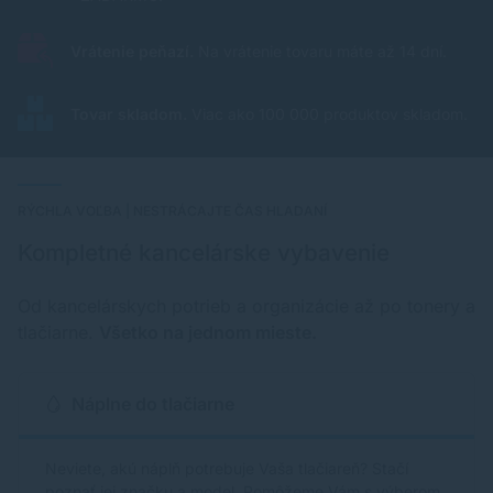
Vrátenie peňazí.
Na vrátenie tovaru máte až 14 dní.
Tovar skladom.
Viac ako 100 000 produktov skladom.
RÝCHLA VOĽBA | NESTRÁCAJTE ČAS HLADANÍ
Kompletné kancelárske vybavenie
Od kancelárskych potrieb a organizácie až po tonery a
tlačiarne.
Všetko na jednom mieste.
Náplne do tlačiarne
Neviete, akú náplň potrebuje Vaša tlačiareň? Stačí
poznať jej značku a model. Pomôžeme Vám s výberom