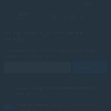
Infolinka (PO-PI: 8:00-15:30)
02 772 770 60
0
Tonery, tlačiarne, či kancelárske
potreby...
U nás nájdete naozaj všetko pre Vašu kanceláriu. Rýchlo,
jednoducho a za skvelé ceny.
Hľadať
Darček k nákupu.
K Vašej objednávke pribalíme
DARČEK.
Doprava zadarmo.
Nakúpte a získajte doručenie
ZADARMO.