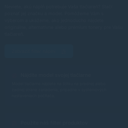
Neviete, akú náplň potrebuje Vaša tlačiareň? Stačí
poznať jej značku a model. Pomôžeme Vám s
výberom a ukážeme, ako jednoducho nájdete
originálne, alternatívne alebo prémium tonery pre Vašu
tlačiareň.
Zobraziť filter náplní
Nájdite model svojej tlačiarne
Model tlačiarne nájdete na štítku na prednej alebo
zadnej strane zariadenia, prípadne v systémových
nastaveniach počítača.
Použite náš filter produktov