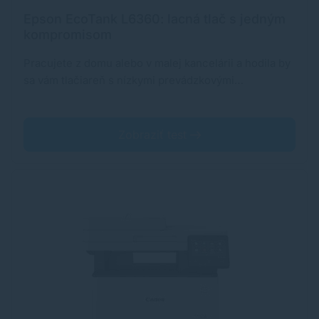
Epson EcoTank L6360: lacná tlač s jedným
kompromisom
Pracujete z domu alebo v malej kancelárii a hodila by
sa vám tlačiareň s nízkymi prevádzkovými…
Zobraziť test