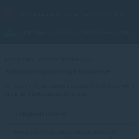
Vrátenie peňazí.
Na vrátenie tovaru máte až 14 dní.
Tovar skladom.
Viac ako 100 000 produktov skladom.
RÝCHLA VOĽBA | NESTRÁCAJTE ČAS HLADANÍ
Kompletné kancelárske vybavenie
Od kancelárskych potrieb a organizácie až po tonery a
tlačiarne.
Všetko na jednom mieste.
Náplne do tlačiarne
Neviete, akú náplň potrebuje Vaša tlačiareň? Stačí
poznať jej značku a model. Pomôžeme Vám s výberom