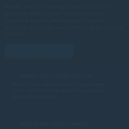
Neviete, akú náplň potrebuje Vaša tlačiareň? Stačí
poznať jej značku a model. Pomôžeme Vám s
výberom a ukážeme, ako jednoducho nájdete
originálne, alternatívne alebo prémium tonery pre Vašu
tlačiareň.
Zobraziť filter náplní
Nájdite model svojej tlačiarne
Model tlačiarne nájdete na štítku na prednej alebo
zadnej strane zariadenia, prípadne v systémových
nastaveniach počítača.
Použite náš filter produktov