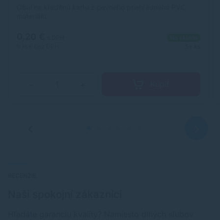
Obal na kreditnú kartu z pevného priehľadného PVC
materiálu.
0,20 €
s DPH
Na sklade
0,16 €
bez DPH
5+ ks
Kúpiť
−
+
RECENZIE
Naši spokojní zákazníci
Hľadáte garanciu kvality? Namiesto dlhých sľubov