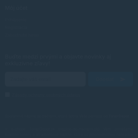
Môj účet
Prihlásenie
Registrácia
Zabudnuté heslo
Buďte medzi prvými a objavte novinky aj
exkluzívne zľavy!
Odoslať
Zásady ochrany osobných údajov
Spoľahlivé náplne do tlačiarní, ktoré šetria Vaše peniaze od
TonerDepot
.
V e-shope TonerDepot.sk (naplne-do-tlaciarni.sk) Vám prinášame
kvalitné tonery a atramentové náplne, ktoré sú plnohodnotnou náhradou