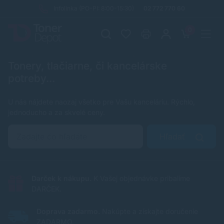
Infolinka (PO-PI: 8:00-15:30)
02 772 770 60
0
Tonery, tlačiarne, či kancelárske
potreby...
U nás nájdete naozaj všetko pre Vašu kanceláriu. Rýchlo,
jednoducho a za skvelé ceny.
Hľadať
Darček k nákupu.
K Vašej objednávke pribalíme
DARČEK.
Doprava zadarmo.
Nakúpte a získajte doručenie
ZADARMO.