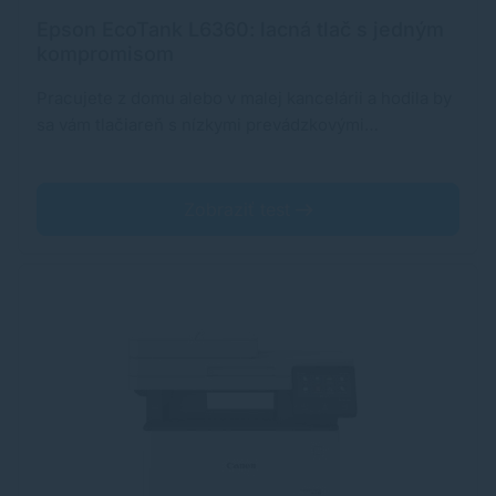
Epson EcoTank L6360: lacná tlač s jedným
kompromisom
Pracujete z domu alebo v malej kancelárii a hodila by
sa vám tlačiareň s nízkymi prevádzkovými…
Zobraziť test