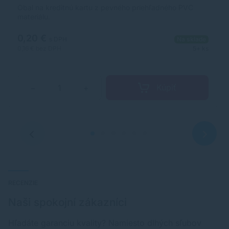
Obal na kreditnú kartu z pevného priehľadného PVC
materiálu.
0,20 €
s DPH
Na sklade
0,16 €
bez DPH
5+ ks
Kúpiť
−
+
RECENZIE
Naši spokojní zákazníci
Hľadáte garanciu kvality? Namiesto dlhých sľubov