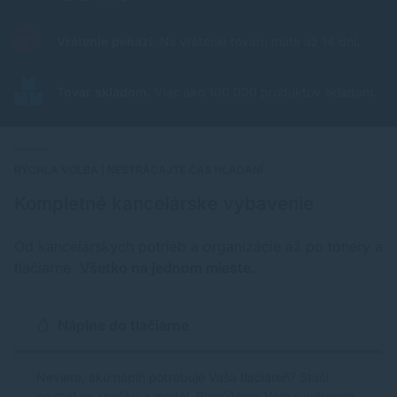
Vrátenie peňazí.
Na vrátenie tovaru máte až 14 dní.
Tovar skladom.
Viac ako 100 000 produktov skladom.
RÝCHLA VOĽBA | NESTRÁCAJTE ČAS HLADANÍ
Kompletné kancelárske vybavenie
Od kancelárskych potrieb a organizácie až po tonery a
tlačiarne.
Všetko na jednom mieste.
Náplne do tlačiarne
Neviete, akú náplň potrebuje Vaša tlačiareň? Stačí
poznať jej značku a model. Pomôžeme Vám s výberom