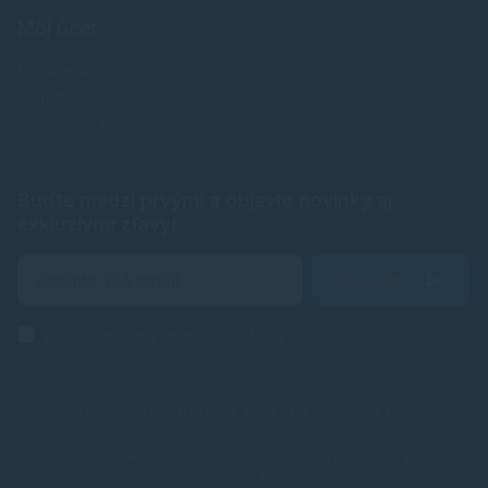
Môj účet
Prihlásenie
Registrácia
Zabudnuté heslo
Buďte medzi prvými a objavte novinky aj
exkluzívne zľavy!
Odoslať
Zásady ochrany osobných údajov
Spoľahlivé náplne do tlačiarní, ktoré šetria Vaše peniaze od
TonerDepot
.
V e-shope TonerDepot.sk (naplne-do-tlaciarni.sk) Vám prinášame
kvalitné tonery a atramentové náplne, ktoré sú plnohodnotnou náhradou