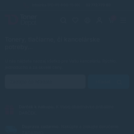
Infolinka (PO-PI: 8:00-15:30)
02 772 770 60
0
Tonery, tlačiarne, či kancelárske
potreby...
U nás nájdete naozaj všetko pre Vašu kanceláriu. Rýchlo,
jednoducho a za skvelé ceny.
Hľadať
Darček k nákupu.
K Vašej objednávke pribalíme
DARČEK.
Doprava zadarmo.
Nakúpte a získajte doručenie
ZADARMO.