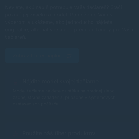
Neviete, akú náplň potrebuje Vaša tlačiareň? Stačí
poznať jej značku a model. Pomôžeme Vám s
výberom a ukážeme, ako jednoducho nájdete
originálne, alternatívne alebo prémium tonery pre Vašu
tlačiareň.
Zobraziť filter náplní
Nájdite model svojej tlačiarne
Model tlačiarne nájdete na štítku na prednej alebo
zadnej strane zariadenia, prípadne v systémových
nastaveniach počítača.
Použite náš filter produktov