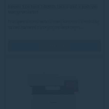
Epson EcoTank L6360: lacná tlač s jedným
kompromisom
Pracujete z domu alebo v malej kancelárii a hodila by
sa vám tlačiareň s nízkymi prevádzkovými…
Zobraziť test