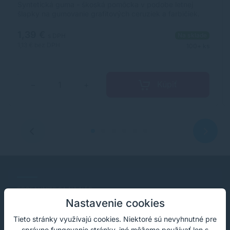
Syntetická guma - škoská pomôcka v podobe letnej
šlapky na gumovanie grafitových ceruziek a farbičiek.
rozmer: 65 x 35 x 30 mm motív: capybara s nápojom a
hamburgerom vhodné do školy aj kancelárie
1,39 €
Na sklade
s DPH
1,13 €
bez DPH
100+ ks
Kúpiť
−
+
SPOĽAHNITE SA NA NÁS
Nastavenie cookies
Profesionálne tonery a náplne do
Tieto stránky využívajú cookies. Niektoré sú nevyhnutné pre
tlačiarní
správne fungovanie stránky, iné môžeme používať len s