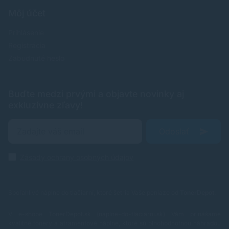
Môj účet
Prihlásenie
Registrácia
Zabudnuté heslo
Buďte medzi prvými a objavte novinky aj
exkluzívne zľavy!
Odoslať
Zásady ochrany osobných údajov
Spoľahlivé náplne do tlačiarní, ktoré šetria Vaše peniaze od
TonerDepot
.
V e-shope TonerDepot.sk (naplne-do-tlaciarni.sk) Vám prinášame
kvalitné tonery a atramentové náplne, ktoré sú plnohodnotnou náhradou