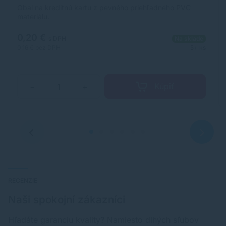
Obal na kreditnú kartu z pevného priehľadného PVC
materiálu.
0,20 €
s DPH
Na sklade
0,16 €
bez DPH
5+ ks
Kúpiť
−
+
RECENZIE
Naši spokojní zákazníci
Hľadáte garanciu kvality? Namiesto dlhých sľubov