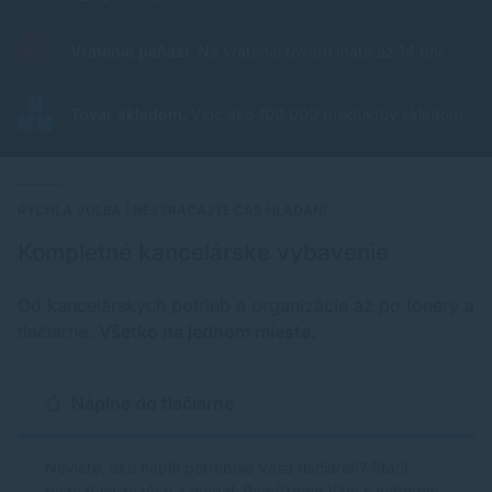
Vrátenie peňazí.
Na vrátenie tovaru máte až 14 dní.
Tovar skladom.
Viac ako 100 000 produktov skladom.
RÝCHLA VOĽBA | NESTRÁCAJTE ČAS HLADANÍ
Kompletné kancelárske vybavenie
Od kancelárskych potrieb a organizácie až po tonery a
tlačiarne.
Všetko na jednom mieste.
Náplne do tlačiarne
Neviete, akú náplň potrebuje Vaša tlačiareň? Stačí
poznať jej značku a model. Pomôžeme Vám s výberom