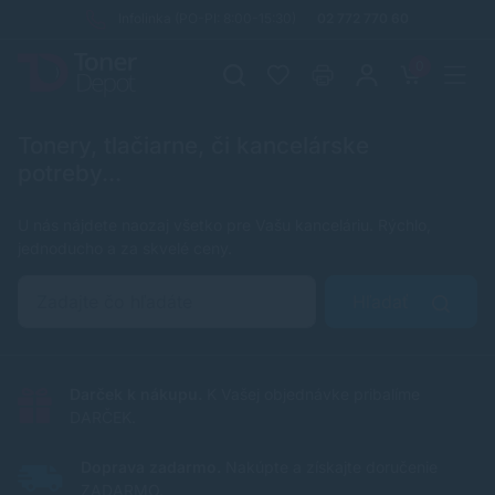
Infolinka (PO-PI: 8:00-15:30)
02 772 770 60
0
Tonery, tlačiarne, či kancelárske
potreby...
U nás nájdete naozaj všetko pre Vašu kanceláriu. Rýchlo,
jednoducho a za skvelé ceny.
Hľadať
Darček k nákupu.
K Vašej objednávke pribalíme
DARČEK.
Doprava zadarmo.
Nakúpte a získajte doručenie
ZADARMO.