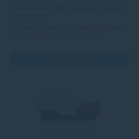
Epson EcoTank L6360: lacná tlač s jedným
kompromisom
Pracujete z domu alebo v malej kancelárii a hodila by
sa vám tlačiareň s nízkymi prevádzkovými…
Zobraziť test