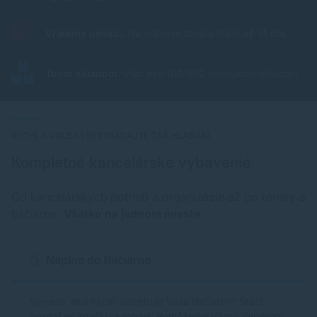
Vrátenie peňazí.
Na vrátenie tovaru máte až 14 dní.
Tovar skladom.
Viac ako 100 000 produktov skladom.
RÝCHLA VOĽBA | NESTRÁCAJTE ČAS HLADANÍ
Kompletné kancelárske vybavenie
Od kancelárskych potrieb a organizácie až po tonery a
tlačiarne.
Všetko na jednom mieste.
Náplne do tlačiarne
Neviete, akú náplň potrebuje Vaša tlačiareň? Stačí
poznať jej značku a model. Pomôžeme Vám s výberom