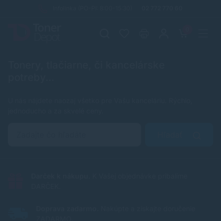
Infolinka (PO-PI: 8:00-15:30)
02 772 770 60
0
Tonery, tlačiarne, či kancelárske
potreby...
U nás nájdete naozaj všetko pre Vašu kanceláriu. Rýchlo,
jednoducho a za skvelé ceny.
Hľadať
Darček k nákupu.
K Vašej objednávke pribalíme
DARČEK.
Doprava zadarmo.
Nakúpte a získajte doručenie
ZADARMO.