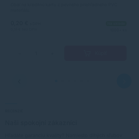
Obal na kreditnú kartu z pevného priehľadného PVC
materiálu.
0,20 €
Na sklade
s DPH
0,16 €
bez DPH
1000+ ks
Kúpiť
−
+
RECENZIE
Naši spokojní zákazníci
Hľadáte garanciu kvality? Namiesto dlhých sľubov