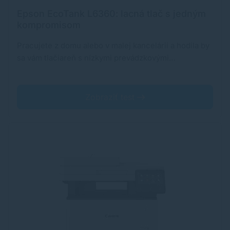
Epson EcoTank L6360: lacná tlač s jedným
kompromisom
Pracujete z domu alebo v malej kancelárii a hodila by
sa vám tlačiareň s nízkymi prevádzkovými…
Zobraziť test