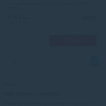
Obal na kreditnú kartu z pevného priehľadného PVC
materiálu.
0,20 €
s DPH
Na sklade
0,16 €
bez DPH
5+ ks
Kúpiť
−
+
RECENZIE
Naši spokojní zákazníci
Hľadáte garanciu kvality? Namiesto dlhých sľubov