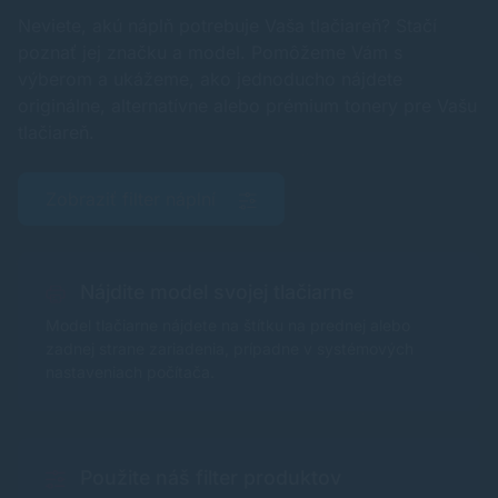
Neviete, akú náplň potrebuje Vaša tlačiareň? Stačí
poznať jej značku a model. Pomôžeme Vám s
výberom a ukážeme, ako jednoducho nájdete
originálne, alternatívne alebo prémium tonery pre Vašu
tlačiareň.
Zobraziť filter náplní
Nájdite model svojej tlačiarne
Model tlačiarne nájdete na štítku na prednej alebo
zadnej strane zariadenia, prípadne v systémových
nastaveniach počítača.
Použite náš filter produktov