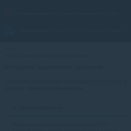
Vrátenie peňazí.
Na vrátenie tovaru máte až 14 dní.
Tovar skladom.
Viac ako 100 000 produktov skladom.
RÝCHLA VOĽBA | NESTRÁCAJTE ČAS HLADANÍ
Kompletné kancelárske vybavenie
Od kancelárskych potrieb a organizácie až po tonery a
tlačiarne.
Všetko na jednom mieste.
Náplne do tlačiarne
Neviete, akú náplň potrebuje Vaša tlačiareň? Stačí
poznať jej značku a model. Pomôžeme Vám s výberom