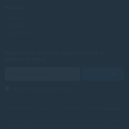
Môj účet
Prihlásenie
Registrácia
Zabudnuté heslo
Buďte medzi prvými a objavte novinky aj
exkluzívne zľavy!
Odoslať
Zásady ochrany osobných údajov
Spoľahlivé náplne do tlačiarní, ktoré šetria Vaše peniaze od
TonerDepot
.
V e-shope TonerDepot.sk (naplne-do-tlaciarni.sk) Vám prinášame
kvalitné tonery a atramentové náplne, ktoré sú plnohodnotnou náhradou