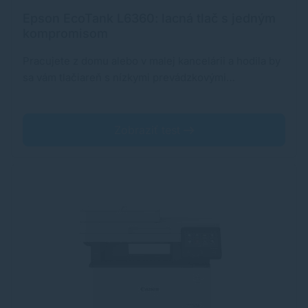
Epson EcoTank L6360: lacná tlač s jedným
kompromisom
Pracujete z domu alebo v malej kancelárii a hodila by
sa vám tlačiareň s nízkymi prevádzkovými…
Zobraziť test