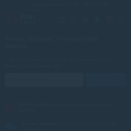
Infolinka (PO-PI: 8:00-15:30)
02 772 770 60
0
Tonery, tlačiarne, či kancelárske
potreby...
U nás nájdete naozaj všetko pre Vašu kanceláriu. Rýchlo,
jednoducho a za skvelé ceny.
Hľadať
Darček k nákupu.
K Vašej objednávke pribalíme
DARČEK.
Doprava zadarmo.
Nakúpte a získajte doručenie
ZADARMO.