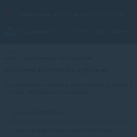
Vrátenie peňazí.
Na vrátenie tovaru máte až 14 dní.
Tovar skladom.
Viac ako 100 000 produktov skladom.
RÝCHLA VOĽBA | NESTRÁCAJTE ČAS HLADANÍ
Kompletné kancelárske vybavenie
Od kancelárskych potrieb a organizácie až po tonery a
tlačiarne.
Všetko na jednom mieste.
Náplne do tlačiarne
Neviete, akú náplň potrebuje Vaša tlačiareň? Stačí
poznať jej značku a model. Pomôžeme Vám s výberom