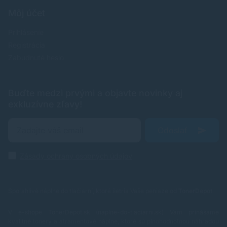
Môj účet
Prihlásenie
Registrácia
Zabudnuté heslo
Buďte medzi prvými a objavte novinky aj
exkluzívne zľavy!
Odoslať
Zásady ochrany osobných údajov
Spoľahlivé náplne do tlačiarní, ktoré šetria Vaše peniaze od
TonerDepot
.
V e-shope TonerDepot.sk (naplne-do-tlaciarni.sk) Vám prinášame
kvalitné tonery a atramentové náplne, ktoré sú plnohodnotnou náhradou