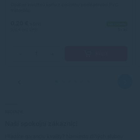
Obal na kreditnú kartu z pevného priehľadného PVC
materiálu.
0,20 €
s DPH
Na sklade
0,16 €
bez DPH
5+ ks
Kúpiť
−
+
RECENZIE
Naši spokojní zákazníci
Hľadáte garanciu kvality? Namiesto dlhých sľubov