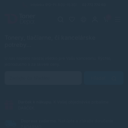
Infolinka (PO-PI: 8:00-15:30)
02 772 770 60
0
Tonery, tlačiarne, či kancelárske
potreby...
U nás nájdete naozaj všetko pre Vašu kanceláriu. Rýchlo,
jednoducho a za skvelé ceny.
Hľadať
Darček k nákupu.
K Vašej objednávke pribalíme
DARČEK.
Doprava zadarmo.
Nakúpte a získajte doručenie
ZADARMO.