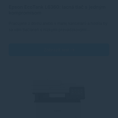
Epson EcoTank L6360: lacná tlač s jedným
kompromisom
Pracujete z domu alebo v malej kancelárii a hodila by
sa vám tlačiareň s nízkymi prevádzkovými…
Zobraziť test