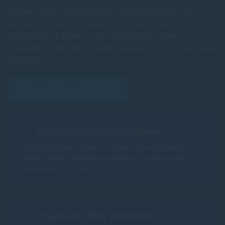
Neviete, akú náplň potrebuje Vaša tlačiareň? Stačí
poznať jej značku a model. Pomôžeme Vám s
výberom a ukážeme, ako jednoducho nájdete
originálne, alternatívne alebo prémium tonery pre Vašu
tlačiareň.
Zobraziť filter náplní
Nájdite model svojej tlačiarne
Model tlačiarne nájdete na štítku na prednej alebo
zadnej strane zariadenia, prípadne v systémových
nastaveniach počítača.
Použite náš filter produktov