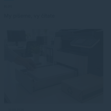
BLOG
My píšeme, vy čítate
10.08.2026