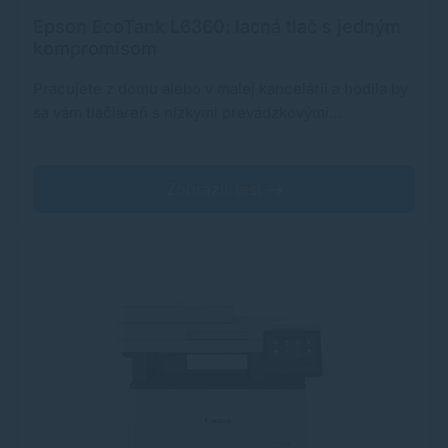
Epson EcoTank L6360: lacná tlač s jedným
kompromisom
Pracujete z domu alebo v malej kancelárii a hodila by
sa vám tlačiareň s nízkymi prevádzkovými…
Zobraziť test