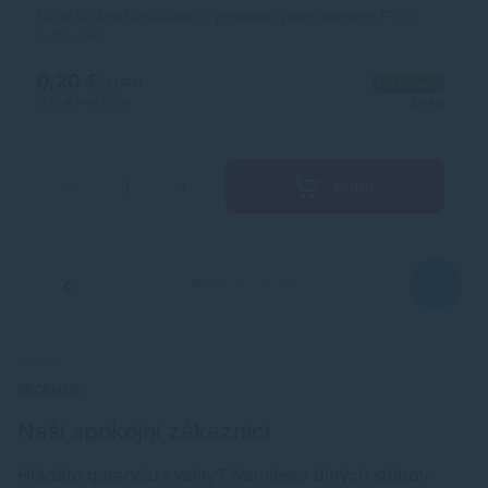
Obal na kreditnú kartu z pevného priehľadného PVC
materiálu.
0,20 €
s DPH
Na sklade
0,16 €
bez DPH
5+ ks
Kúpiť
−
+
RECENZIE
Naši spokojní zákazníci
Hľadáte garanciu kvality? Namiesto dlhých sľubov