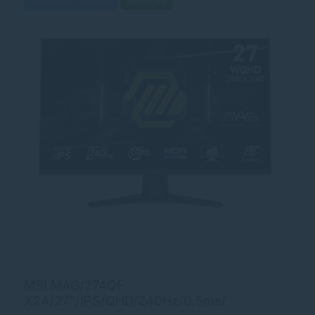
Doprava zdarma
Novinka
MSI MAG/274QF
X24/27"/IPS/QHD/240Hz/0,5ms/