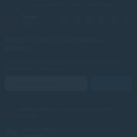
Infolinka (PO-PI: 8:00-15:30)
02 772 770 60
0
Tonery, tlačiarne, či kancelárske
potreby...
U nás nájdete naozaj všetko pre Vašu kanceláriu. Rýchlo,
jednoducho a za skvelé ceny.
Hľadať
Darček k nákupu.
K Vašej objednávke pribalíme
DARČEK.
Doprava zadarmo.
Nakúpte a získajte doručenie
ZADARMO.