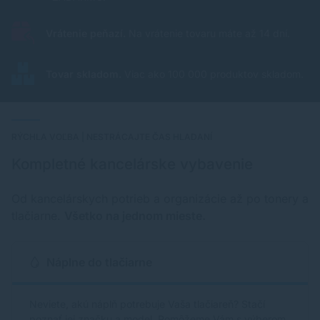
Vrátenie peňazí.
Na vrátenie tovaru máte až 14 dní.
Tovar skladom.
Viac ako 100 000 produktov skladom.
RÝCHLA VOĽBA | NESTRÁCAJTE ČAS HLADANÍ
Kompletné kancelárske vybavenie
Od kancelárskych potrieb a organizácie až po tonery a
tlačiarne.
Všetko na jednom mieste.
Náplne do tlačiarne
Neviete, akú náplň potrebuje Vaša tlačiareň? Stačí
poznať jej značku a model. Pomôžeme Vám s výberom