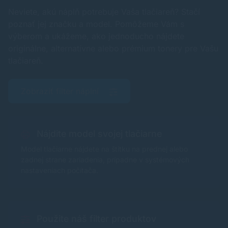
Neviete, akú náplň potrebuje Vaša tlačiareň? Stačí
poznať jej značku a model. Pomôžeme Vám s
výberom a ukážeme, ako jednoducho nájdete
originálne, alternatívne alebo prémium tonery pre Vašu
tlačiareň.
Zobraziť filter náplní
Nájdite model svojej tlačiarne
Model tlačiarne nájdete na štítku na prednej alebo
zadnej strane zariadenia, prípadne v systémových
nastaveniach počítača.
Použite náš filter produktov