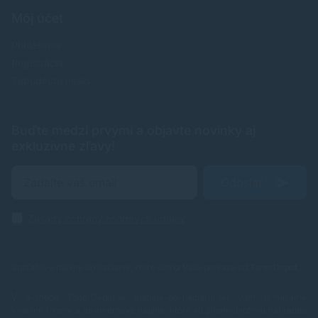
Môj účet
Prihlásenie
Registrácia
Zabudnuté heslo
Buďte medzi prvými a objavte novinky aj
exkluzívne zľavy!
Odoslať
Zásady ochrany osobných údajov
Spoľahlivé náplne do tlačiarní, ktoré šetria Vaše peniaze od
TonerDepot
.
V e-shope TonerDepot.sk (naplne-do-tlaciarni.sk) Vám prinášame
kvalitné tonery a atramentové náplne, ktoré sú plnohodnotnou náhradou