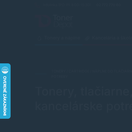
Infolinka (PO-PI: 8:00-15:30)
02 772 770 60
Tonery a náplne
Kancelária a škol
TONERY / CARTRIDGE / NÁPLNE DO TLAČIARN
POTREBY
Tonery, tlačiarne,
kancelárske potre