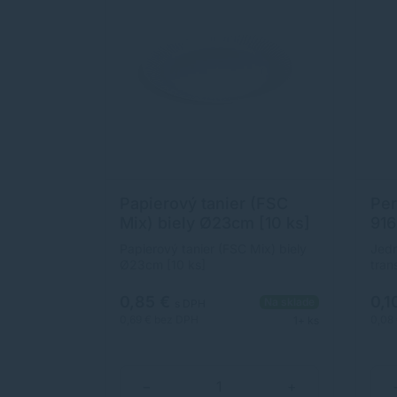
Papierový tanier (FSC
Per
Mix) biely Ø23cm [10 ks]
916
Papierový tanier (FSC Mix) biely
Jedn
Ø23cm [10 ks]
tran
a n
okam
0,85 €
0,1
Na sklade
s DPH
atra
0,69 €
bez DPH
0,08
1+ ks
telu
je za
−
+