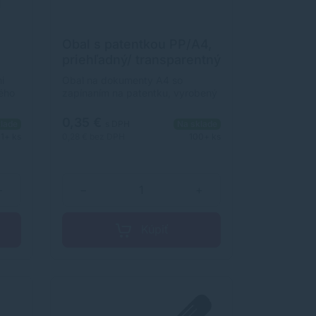
Obal s patentkou PP/A4,
priehľadný/ transparentný
i
Obal na dokumenty A4 so
ného
zapínaním na patentku, vyrobený
z kvalitného priehľadného PP
ciu
materiálu. Farba: transparentná.
0,35 €
lade
s DPH
Na sklade
1+ ks
0,28 €
bez DPH
100+ ks
+
−
+
Kúpiť