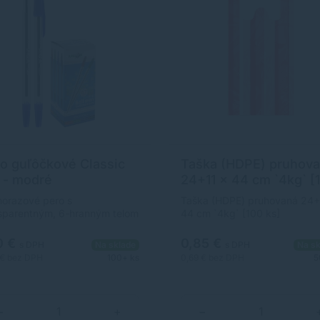
o guľôčkové Classic
Taška (HDPE) pruhov
 - modré
24+11 x 44 cm `4kg` [
ks]
orazové pero s
Taška (HDPE) pruhovaná 24+
sparentným, 6-hranným telom
44 cm `4kg` [100 ks]
asadzovacím vrchnákom.
žitá kontrola stavu
0 €
0,85 €
s DPH
Na sklade
s DPH
Na sk
mentu vďaka priehľadnému
 €
bez DPH
100+ ks
0,69 €
bez DPH
5
 Balenie obsahuje 50 ks.Cena
 1 kus.
−
+
−