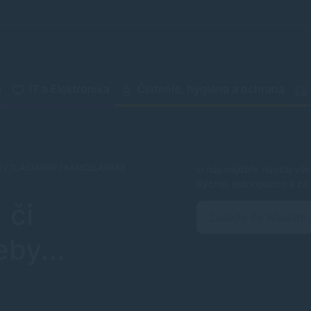
a
IT a Elektronika
Čistenie, hygiena a ochrana
Í / TLAČIARNE / KANCELÁRSKE
U nás nájdete naozaj vše
Rýchlo, jednoducho a za 
 či
by...