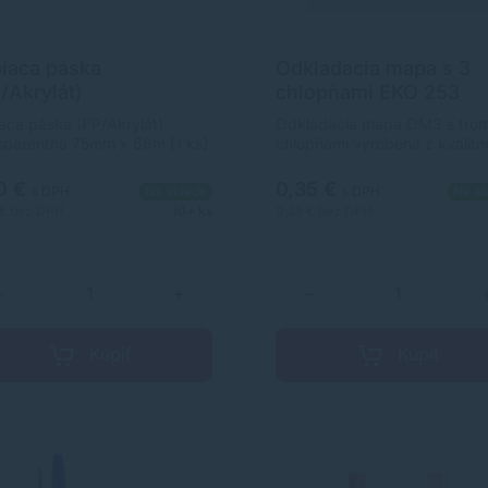
iaca páska
Odkladacia mapa s 3
/Akrylát)
chlopňami EKO 253
nsparentná 75mm x
skladaná - béžová
aca páska (PP/Akrylát)
Odkladacia mapa OM3 s trom
 [1 ks]
sparentná 75mm x 66m [1 ks]
chlopňami vyrobená z kvalit
200 g EKO kartónu. Slúži pre
praktické ukladanie a archivá
0 €
0,35 €
s DPH
Na sklade
s DPH
Na sk
dokumentov. Dodávame v
 €
bez DPH
10+ ks
0,28 €
bez DPH
poskladanom stave.
−
+
−
Kúpiť
Kúpiť