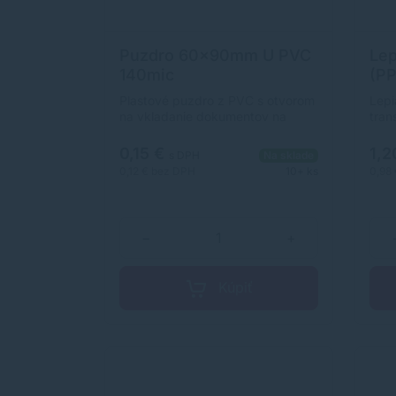
Puzdro 60x90mm U PVC
Lep
140mic
(PP
tra
Plastové puzdro z PVC s otvorom
Lepi
66m
na vkladanie dokumentov na
tran
kratšej strane.Otvor: na kratšej
straneRozmery: 60 x 90
0,15 €
1,2
s DPH
Na sklade
mmHrúbka: 140 mic
0,12 €
bez DPH
10+ ks
0,98
−
+
Kúpiť