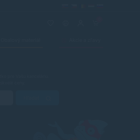
0
Obalový materiál
Akcie a zľavy
tko pre Vašu kanceláriu.
skvelé ceny.
Hľadať