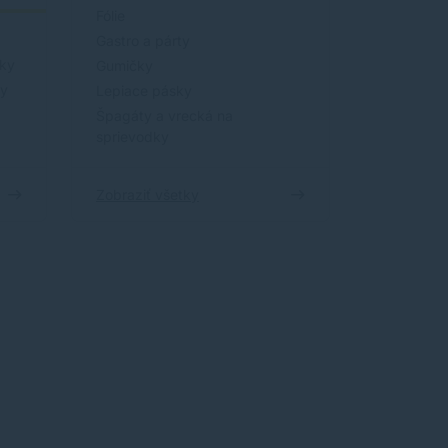
Fólie
Gastro a párty
íky
Gumičky
ky
Lepiace pásky
Špagáty a vrecká na
sprievodky
Zobraziť všetky