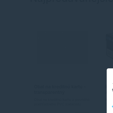
Obal na kreditnú kartu -
Kop
transparentný
Ast
Obal na kreditnú kartu z pevného
Kopí
priehľadného PVC materiálu.
500 
každ