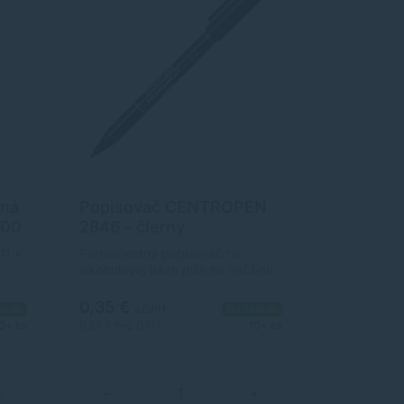
aná
Popisovač CENTROPEN
100
2846 - čierny
11 x
Permanentný popisovač na
alkoholovej báze píše na väčšinu
povrchov. Odolá vode, oteru,
poveternostným vplyvom.
0,35 €
lade
s DPH
Na sklade
Válcový hrot so šírkou stopy 1
0+ ks
0,28 €
bez DPH
10+ ks
mm. Farba: čierna.
+
−
+