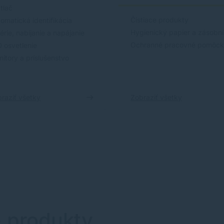
tlač
Čistiace produkty
omatická identifikácia
Hygienický papier a zásobn
érie, nabíjanie a napájanie
Ochranné pracovné pomôc
 osvetlenie
itory a príslušenstvo
raziť všetky
Zobraziť všetky
e produkty