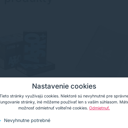
Nastavenie cookies
Tieto stránky využívajú cookies. Niektoré sú nevyhnutné pre správn
írovací papier Xerox
Obal na knihu A4 PVC
fungovanie stránky, iné môžeme používať len s vaším súhlasom. Mát
ro A4, 80g, 500 listov
442x312 mm, hrubý 1
možnosť odmietnuť voliteľné cookies.
Odmietnuť.
mic /transparentný, 1 
rovací papier Xerox Astro,
Transparentný obal zo silnéh
listov, 80g. Papier určený na
PVC s hladkou štruktúrou.
Nevyhnutne potrebné
odenné použitie v laserových