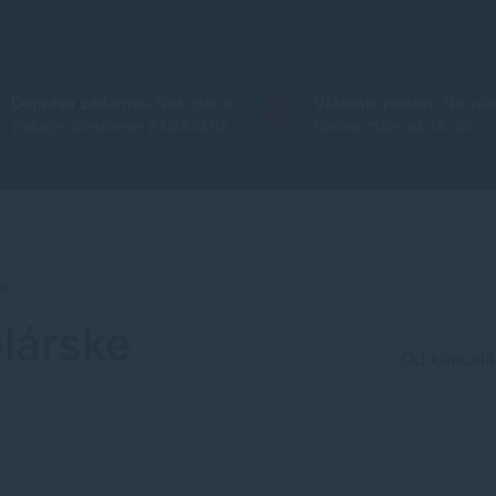
Doprava zadarmo.
Nakúpte a
Vrátenie peňazí.
Na vrát
získajte doručenie ZADARMO.
tovaru máte až 14 dní.
Í
lárske
Od kancelá