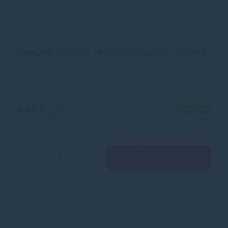
Farebná ceruzka "KOH 3680,3580", zelená
0,45 €
Na sklade
s DPH
0,37 €
bez DPH
1+ ks
Kúpiť
−
+