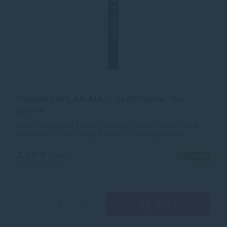
Pastelky MILAN MAXI šesťhranné 1 ks,
čierna
MAXI šesťhranná farebná ceruzka v sýtej čiernej farbe s
priemerom 5 mm. Veľkosť MAXI je ideálna pre deti.
Pastelky sa vyznačujú technológiu LPS (Lead protection
system), ktorý zabraňuje nechcenému zlomeniu tuhy pri
0,40 €
s DPH
Na sklade
nešetrnom zaobchádzaní. Drevo pochádza z trvalo
0,33 €
bez DPH
10+ ks
udržateľných lesov. Rozmer balenia 144 ks : 140 x 180 x
100 mm.
Kúpiť
−
+