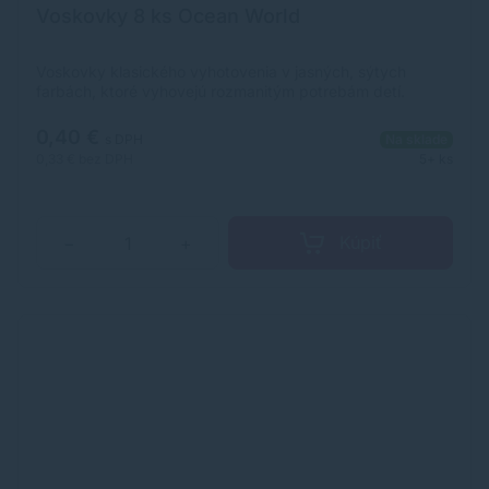
Voskovky 8 ks Ocean World
Voskovky klasického vyhotovenia v jasných, sýtych
farbách, ktoré vyhovejú rozmanitým potrebám detí.
Voskovky umožňujú hladké a komfortné kreslenie.
Výborne farbia na papier, kartón, kameň a sú určené pre
0,40 €
s DPH
Na sklade
školákov aj predškolákov. Voskovky sú netoxické. Balenie
0,33 €
bez DPH
5+ ks
obsahuje 8 kusov.
Kúpiť
−
+