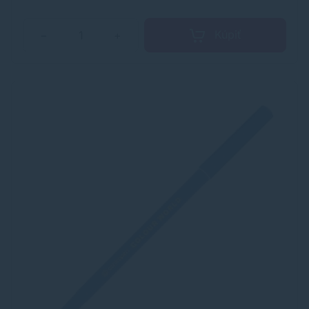
pokožky, odevov apod.
Kúpiť
−
+