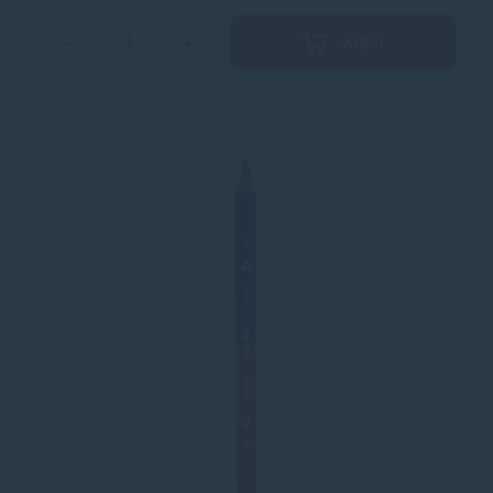
Kúpiť
−
+