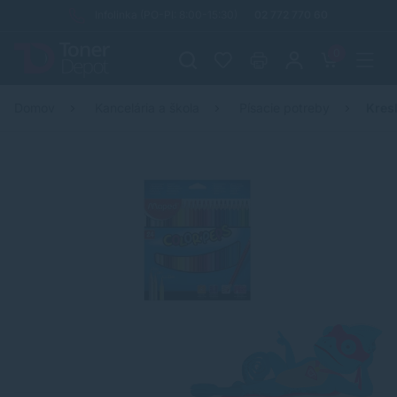
Infolinka (PO-PI: 8:00-15:30)
02 772 770 60
0
Domov
Kancelária a škola
Písacie potreby
Kres