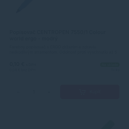
Popisovač CENTROPEN 7550/1 Colour
world ergo - modrý
Farebný popisovač s ERGO držaním a zdraviu
neškodlivým atramentom. Odolnosť proti vyschnutiu až 5
rokov, vyprateľný s ventilačným vrchnákom a válcovým
hrotom, odolný voči zatlačeniu. Šírka stopy je 1 mm.
0,10 €
s DPH
Na sklade
Farba: modrá. Využitie: na najbežnejšie používanie deťmi
0,08 €
bez DPH
1+ ks
školách aj domácnosti - ľahká odstrániteľnosť z pokožky,
odevov apod.
Kúpiť
−
+