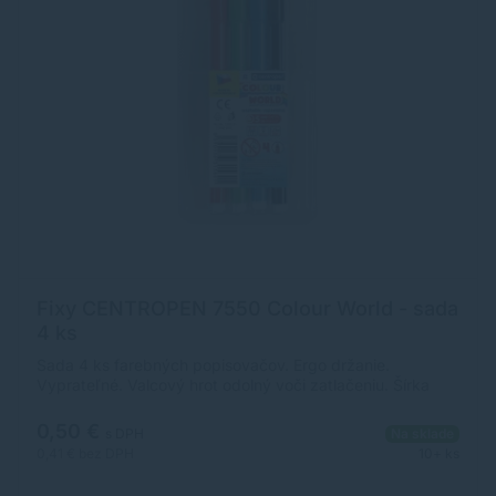
Fixy CENTROPEN 7550 Colour World - sada
4 ks
Sada 4 ks farebných popisovačov. Ergo držanie.
Vyprateľné. Valcový hrot odolný voči zatlačeniu. Šírka
stopy 1-2 mm. Využitie: na najbežnejšie používanie deťmi
školách aj domácnosti - ľahká odstrániteľnosť z pokožky,
0,50 €
s DPH
Na sklade
odevov apod.
0,41 €
bez DPH
10+ ks