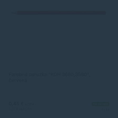
Farebná ceruzka "KOH 3680,3580",
červená
0,45 €
Na sklade
s DPH
0,37 €
bez DPH
1+ ks