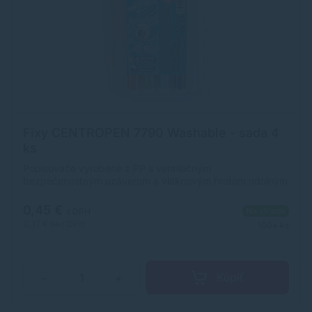
Fixy CENTROPEN 7790 Washable - sada 4
ks
Popisovače vyrobené z PP s ventilačným
bezpečenostným uzáverom a vláknovým hrotom odolným
voči zatlačeniu. Sú zdravotne nezávadné a vyprateľné.
Odolné voči vyschnutiu počas 3 rokov. Šírka stopy: 1,8
0,45 €
Na sklade
s DPH
mm. Dodávaný v sade 4, 6 alebo 12 farieb.Využitie: na
0,37 €
bez DPH
100+ ks
najbežnejšie používanie deťmi školách aj domácnosti -
ľahká odstrániteľnosť z pokožky, odevov apod.
Kúpiť
−
+