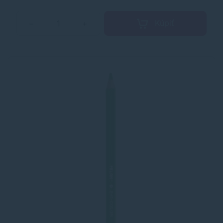
Kúpiť
−
+