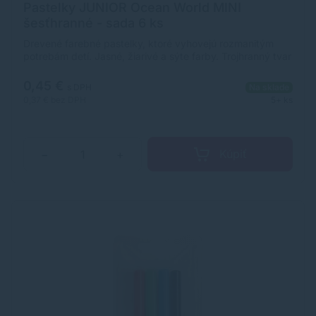
Pastelky JUNIOR Ocean World MINI
šesťhranné - sada 6 ks
Drevené farebné pastelky, ktoré vyhovejú rozmanitým
potrebám detí. Jasné, žiarivé a sýte farby. Trojhranný tvar
pre lepšie uchopenie umožňuje jednoduchšie a
pohodlnejšie používanie aj pre tých najmenších.
0,45 €
s DPH
Na sklade
Dodávané vo farebnej papierovej krabičke s motívom
0,37 €
bez DPH
5+ ks
podmorského sveta, v balení po 6 kusov.
Kúpiť
−
+