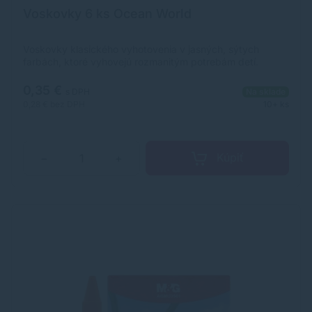
Voskovky 6 ks Ocean World
Voskovky klasického vyhotovenia v jasných, sýtych
farbách, ktoré vyhovejú rozmanitým potrebám detí.
Voskovky umožňujú hladké a komfortné kreslenie.
Výborne farbia na papier, kartón, kameň a sú určené pre
0,35 €
s DPH
Na sklade
školákov aj predškolákov. Voskovky sú netoxické. Balenie
0,28 €
bez DPH
10+ ks
obsahuje 6 kusov.
Kúpiť
−
+