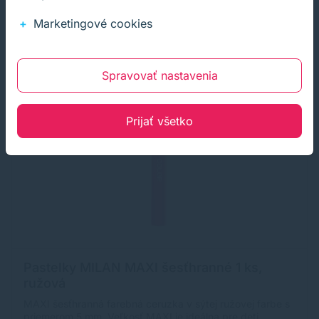
Marketingové cookies
Spravovať nastavenia
Prijať všetko
Pastelky MILAN MAXI šesťhranné 1 ks,
ružová
MAXI šesťhranná farebná ceruzka v sýtej ružovej farbe s
priemerom 5 mm. Veľkosť MAXI je ideálna pre deti.