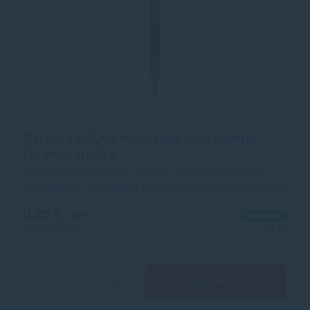
Ceruzka MILAN trojhranná obojstranná
červeno-modrá
Obojstranná trojhranná ceruzka v kombinácii červeno-
modrej farby, vhodná pre značenie, editáciu, zvýraznenie
a písanie. tuha&nbsp;o priemere&nbsp;2,9 mm
ergonomický trojuholníkový tvar tuha vytvára rovnomerný
0,25 €
s DPH
Na sklade
ťah a je odolná voči zlomeniu Balenie obsahuje 12 ks Cena
0,20 €
bez DPH
1+ ks
je za 1 kus.
Kúpiť
−
+