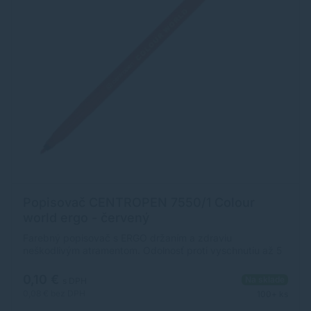
Popisovač CENTROPEN 7550/1 Colour
world ergo - červený
Farebný popisovač s ERGO držaním a zdraviu
neškodlivým atramentom. Odolnosť proti vyschnutiu až 5
rokov, vyprateľný s ventilačným vrchnákom a válcovým
hrotom, odolný voči zatlačeniu. Šírka stopy je 1 mm.
0,10 €
Na sklade
s DPH
Farba: červená. Využitie: na najbežnejšie používanie
0,08 €
bez DPH
100+ ks
deťmi školách aj domácnosti - ľahká odstrániteľnosť z