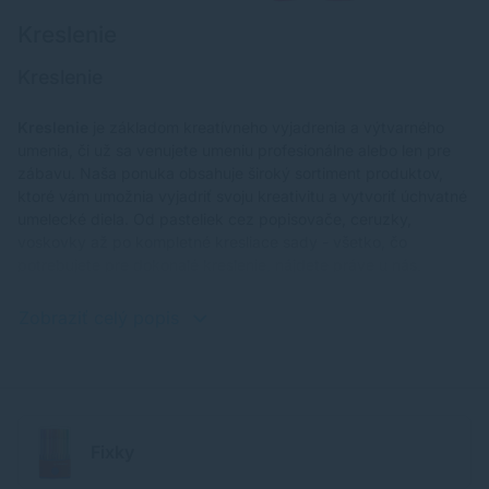
Kreslenie
Kreslenie
Kreslenie
je základom kreatívneho vyjadrenia a výtvarného
umenia, či už sa venujete umeniu profesionálne alebo len pre
zábavu. Naša ponuka obsahuje široký sortiment produktov,
ktoré vám umožnia vyjadriť svoju kreativitu a vytvoriť úchvatné
umelecké diela. Od pasteliek cez popisovače, ceruzky,
voskovky až po kompletné kresliace sady - všetko, čo
potrebujete pre dokonalé kreslenie, nájdete práve u nás.
Zobraziť celý popis
Fixky