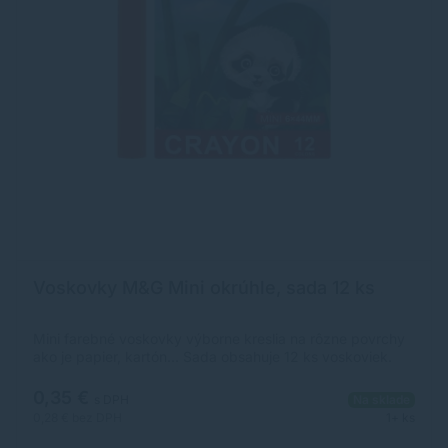
Voskovky M&G Mini okrúhle, sada 12 ks
Mini farebné voskovky výborne kreslia na rôzne povrchy
ako je papier, kartón... Sada obsahuje 12 ks voskoviek.
Farby: biela, žltá, oranžová, lososová, červená, ružová,
fialová, svetlo-zelená, tmavo-zelená, tmavo-modrá,
0,35 €
s DPH
Na sklade
hnedá a čierna Rozmer voskovky: priemer 6 mm, dĺžka
0,28 €
bez DPH
1+ ks
44 mm