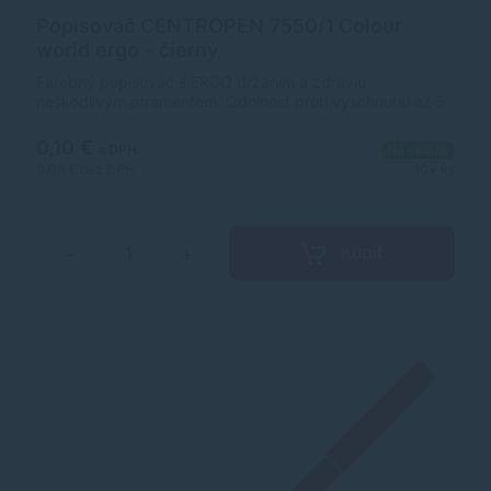
Popisovač CENTROPEN 7550/1 Colour
world ergo - čierny
Farebný popisovač s ERGO držaním a zdraviu
neškodlivým atramentom. Odolnosť proti vyschnutiu až 5
rokov, vyprateľný s ventilačným vrchnákom a válcovým
hrotom, odolný voči zatlačeniu. Šírka stopy je 1 mm.
0,10 €
s DPH
Na sklade
Farba: čierna. Využitie: na najbežnejšie používanie deťmi
0,08 €
bez DPH
10+ ks
školách aj domácnosti - ľahká odstrániteľnosť z pokožky,
odevov apod.
Kúpiť
−
+