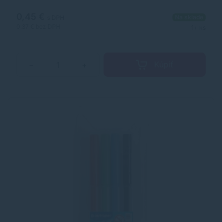
0,45 €
Na sklade
s DPH
0,37 €
bez DPH
1+ ks
Kúpiť
−
+