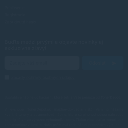
Prihlásenie
Registrácia
Zabudnuté heslo
Buďte medzi prvými a objavte novinky aj
exkluzívne zľavy!
Odoslať
Zásady ochrany osobných údajov
Spoľahlivé náplne do tlačiarní, ktoré šetria Vaše peniaze od
TonerDepot
.
V e-shope TonerDepot.sk (naplne-do-tlaciarni.sk) Vám prinášame
kvalitné tonery a atramentové náplne, ktoré sú plnohodnotnou náhradou
za originály – za výrazne výhodnejšie ceny. Tlačte viac, plaťte menej, bez
kompromisov v kvalite.
Naša prémiová rada náplní prechádza výstupnou