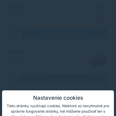
DP 3580
Toshiba
Zobraziť produkty
DP 4580
Toshiba
Zobraziť produkty
Nastavenie cookies
DP 5570
Toshiba
Tieto stránky využívajú cookies. Niektoré sú nevyhnutné pre
správne fungovanie stránky, iné môžeme používať len s