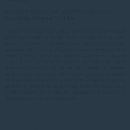
Toshiba
Vyberte si toner, cartridge alebo náplň podľa
typu Vašej tlačiarne Toshiba
Vyberte si kvalitný toner alebo náplň do tlačiarne
Toshiba
podľa typu vášho zariadenia. Model a modelovú radu vašej
tlačiarne najdete na prednej alebo hornej strane vášho
zariadenia. Ak by ste chceli vyhľadať toner alebo náplň podľa
modelu kazety, otvorte kryt tlačiarne a pozorne si prezrite
kódy, ktoré sú uvedené priamo na tonerovej alebo
atramentovej kazete. Ak potrebujete pomôcť s výberom
vhodnej tonerovej kazety alebo náplne pre vaše zariadenie
neváhajte nás kontaktovať. V našej ponuke nájdete originálne,
alternatívne tonery a náplne do tlačiarní prémiovej kvality. Ak v
zozname chýba váš typ tlačiarne
Toshiba
, kontaktujte nás, či
vieme požadovanú náplň zabezpečiť.