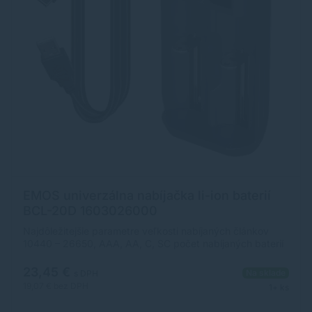
EMOS univerzálna nabíjačka li-ion baterií
BCL-20D 1603026000
Najdôležitejšie parametre veľkosti nabíjaných článkov
10440 – 26650, AAA, AA, C, SC počet nabíjaných baterií
súčasne 1 alebo 2 pripojenie nabíjačky USB druh
nabíjačky inteligentný Ostatné parametre typ článkov vo
23,45 €
Na sklade
s DPH
vnútri balenia bez článkov počet nabíjacích kanálov 2
19,07 €
bez DPH
1+ ks
detekcia alkalických baterií áno doba nabíjania 9 V 200
mAh neuvádza sa doba nabíjania AAA 1 000 mAh 1:15