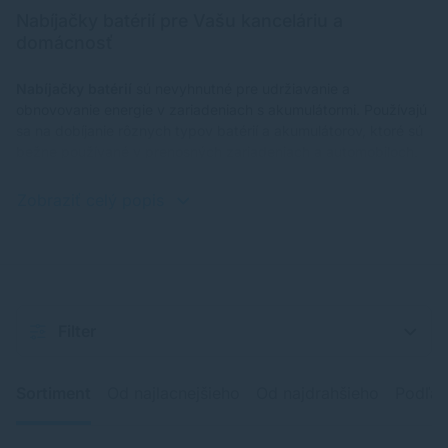
Nabíjačky batérií pre Vašu kanceláriu a
domácnosť
Nabíjačky batérií
sú nevyhnutné pre udržiavanie a
obnovovanie energie v zariadeniach s akumulátormi. Používajú
sa na dobíjanie rôznych typov batérií a akumulátorov, ktoré sú
bežne používané v prenosných zariadeniach a automobiloch.
Zobraziť celý popis
Filter
Sortiment
Od najlacnejšieho
Od najdrahšieho
Podľa 