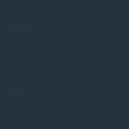
FAQ - časté otázky
Kontakt
Informácie
Novinky
Najpredavánejšie
Akcie a zľavy
Výrobcovia
Testy tlačiarní
Blog
Upraviť nastavenia Cookies
Môj účet
Prihlásenie
Registrácia
Zabudnuté heslo