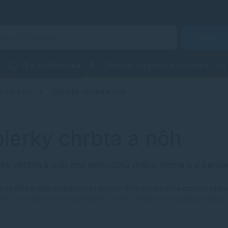
Hľadať
a
IT a Elektronika
Čistenie, hygiena a ochrana
e doplnky
Opierky chrbta a nôh
ierky chrbta a nôh
ky chrbta a nôh pre pohodlnú prácu doma a v kancel
y chrbta a nôh
sú dôležitými pomocníkmi pre správne držanie tela 
mická stolička je síce základom, avšak v mnohých prípadoch môžu b
ujú potrebnú podporu a pomáhajú predchádzať bolestiam.