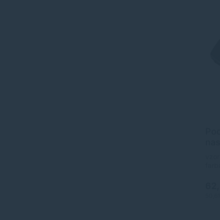
Pod
nas
KE
vzor
farb
ľahk
sklo
62
poho
50,6
rozm
350
Výro