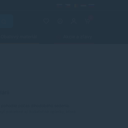
0
Obalový materiál
Akcie a zľavy
árii
a pohodlie počas dlhodobého sedenia.
yť potrebné aj dodatočné opierky, ktoré