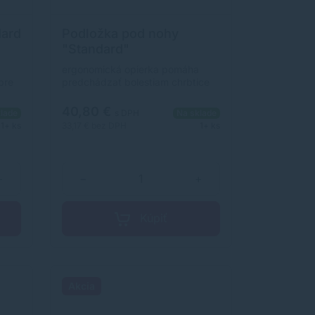
dard
Podložka pod nohy
"Standard"
ergonomická opierka pomáha
pre
predchádzať bolestiam chrbtice
nastaviteľná výška v dvoch
ložky
polohách masívne vyhotovenie
40,80 €
lade
s DPH
Na sklade
.
1+ ks
33,17 €
bez DPH
1+ ks
tieň
+
−
+
3x95
Kúpiť
Akcia