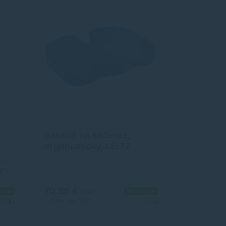
testy odolnosti potvrdzujú
zachovanie hrúbky a
pretrvávajúcu oporu aj po 80 000
použitiach. Nekĺzavá spodná časť
bráni posúvaniu s využitím
ormy
kvalitnej silikónovej vrstvy. Poťah
dáva
je možné sňať a vyčistiť.
41
Vankúš na sedenie,
ergonomický, LEITZ
"Ergo Cosy", pokojná
 z
modrá
y -
na
70,55 €
lade
Na sklade
s DPH
ca:
57,36 €
bez DPH
1+ ks
1+ ks
ép.