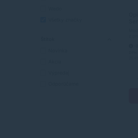
Wedo
Opi
Všetky značky
Ser
Mode
z pr
Štítok
Spir
3
poho
Novinka
Nast
DPH
prac
25,4
Akcia
prie
osob
Výpredaj
čier
Odporúčame