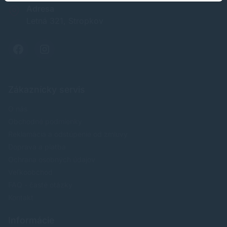
Adresa
Letná 321, Stropkov
Zákaznícky servis
O nás
Obchodné podmienky
Reklamácia a odstúpenie od zmluvy
Doprava a platba
Ochrana osobných údajov
Veľkoobchod
FAQ - časté otázky
Kontakt
Informácie