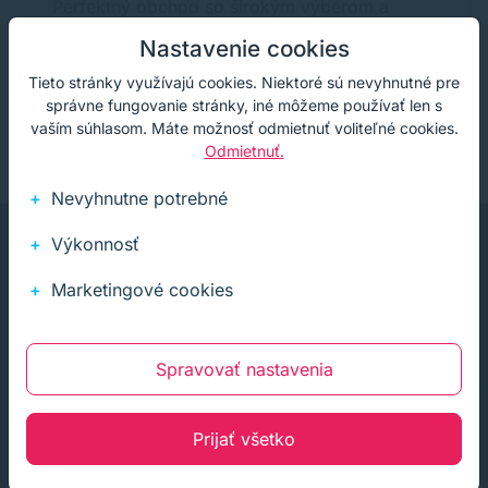
Perfektný obchod so širokým výberom a
super cenami. Rýchla doprava. Spokojnosť!
Nastavenie cookies
Tieto stránky využívajú cookies. Niektoré sú nevyhnutné pre
správne fungovanie stránky, iné môžeme používať len s
vaším súhlasom. Máte možnosť odmietnuť voliteľné cookies.
Odmietnuť.
Nevyhnutne potrebné
Výkonnosť
Marketingové cookies
Infolinka (PO-PI: 8:00-15:30)
Spravovať nastavenia
02 772 770 60
E-mail
Prijať všetko
obchod@soft-tech.sk