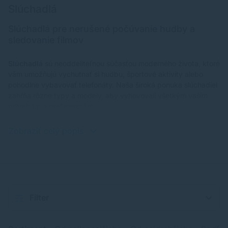
Slúchadlá
Slúchadlá pre nerušené počúvanie hudby a
sledovanie filmov
Slúchadlá
sú neoddeliteľnou súčasťou moderného života, ktoré
vám umožňujú vychutnať si hudbu, športové aktivity alebo
pohodlne vybavovať telefonáty. Naša široká ponuka slúchadiel
zahŕňa rôzne typy a modely, aby vyhovovali všetkým vašim
potrebám a preferenciám.
Zobraziť celý popis
Filter