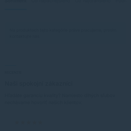
Sortiment
Od najlacnejšieho
Od najdrahšieho
Podľa 
Na produktoch tejto kategórie práve pracujeme, prosím
kontaktujte nás.
RECENZIE
Naši spokojní zákazníci
Hľadáte garanciu kvality? Namiesto dlhých sľubov
nechávame hovoriť našich klientov.