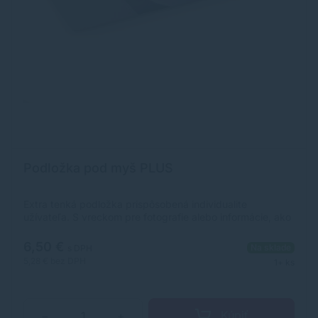
Podložka pod myš PLUS
Extra tenká podložka prispôsobená individualite
užívateľa. S vreckom pre fotografie alebo informácie, ako
sú telefónne čísla a poznámky, ktoré máte stále poruke.
Rozmery: 2,5 × 300 × 200 mm. Protišmyková úprava.
6,50 €
Na sklade
s DPH
Farba priehľadná.Farba: priehľadnáRozmery v mm:
5,28 €
bez DPH
1+ ks
300x200x2.5Popis: vrecko na fotografie
Kúpiť
−
+