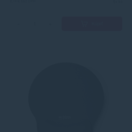
8,74 €
bez DPH
5+ ks
Kúpiť
−
+