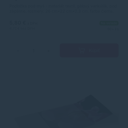
Podložka pod myš - materiál: textil, gélový vankúšik, pod
zápästie, rozmery: 26 cm×22 cm×0.3 cm, farba čierna.
5,80 €
Na sklade
s DPH
4,72 €
bez DPH
50+ ks
Kúpiť
−
+