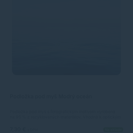
Podložka pod myš Modrý oceán
Podložka pod myš s fotografickým motívom vyrobená
na 95 % z recyklovaných materiálov. Vhodná k optickým
myšiam.Rozmery v mm: 228x203x2Popis: pre optické
myši
7,30 €
Na sklade
s DPH