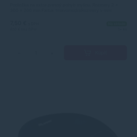
Podložka na extra presný pohyb myšou. Rozmery 2 ×
300 × 200 mm.Farba: tmavomodráRozmery v mm:
300x200x2Popis: extra presný pohyb myšou
7,50 €
s DPH
Na sklade
6,10 €
bez DPH
1+ ks
Kúpiť
−
+