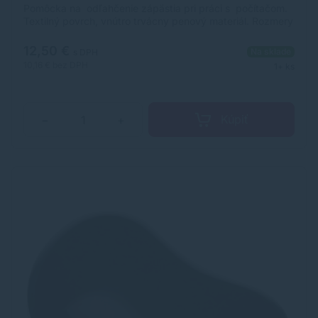
Pomôcka na odľahčenie zápästia pri práci s počítačom.
Textilný povrch, vnútro trvácny penový materiál. Rozmery
450 × 100 × 15 mm. Farba antracitová.
12,50 €
Na sklade
s DPH
10,16 €
bez DPH
1+ ks
Kúpiť
−
+