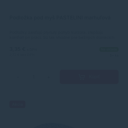
Podložka pod myš PASTELINI marhuľová
Podložky zaisťujú plynulý pohyb kurzora, zlepšujú
komfort pri práci. Sú tak vhodné pre bežných domácich
užívateľov aj do kancelárie. Pastelová farba.
3,35 €
Na sklade
s DPH
2,72 €
bez DPH
5+ ks
Kúpiť
−
+
Akcia