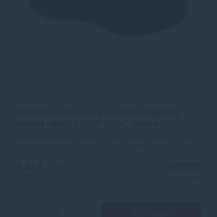
Podložka pod myš, s opierkou zápästia,
gélová náplň, EQUIP "Life", čierna
Navrhnuté na čas strávený v práci alebo pri hre, aby sa
zabránilo namáhaniu a zraneniu v dôsledku nesprávneho
držania tela - ergonomický dizajn - vhodné pre všetky
myši - protišmykový gumový základ - látkový poťah - s
8,85 €
Na sklade
s DPH
opierkou zápästia - rozmer: 230 x 200 x 20 mm
7,20 €
bez DPH
1+ ks
Kúpiť
−
+