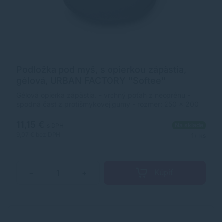
Podložka pod myš, s opierkou zápästia,
gélová, URBAN FACTORY "Softee"
Gélová opierka zápästia. - vrchný poťah z neoprénu -
spodná časť z protišmykovej gumy - rozmer: 250 x 200
mm - farba: čierna
11,15 €
Na sklade
s DPH
9,07 €
bez DPH
1+ ks
Kúpiť
−
+