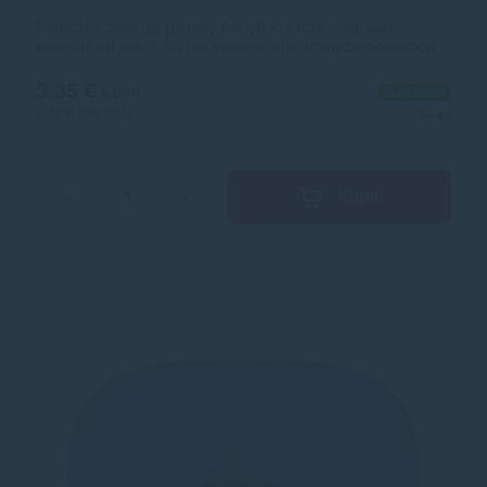
Podložky zaisťujú plynulý pohyb kurzora, zlepšujú
komfort pri práci. Sú tak vhodné pre bežných domácich
užívateľov aj do kancelárie. Pastelová farba.
3,35 €
Na sklade
s DPH
2,72 €
bez DPH
5+ ks
Kúpiť
−
+