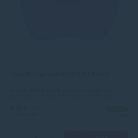
Podložka pod myš PASTELINI fialová
Podložky zaisťujú plynulý pohyb kurzora, zlepšujú
komfort pri práci. Sú tak vhodné pre bežných domácich
užívateľov aj do kancelárie. Pastelová farba.
3,35 €
s DPH
Na sklade
2,72 €
bez DPH
1+ ks
Kúpiť