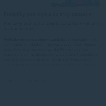
Podložky pod myš a opierky zápästia
Podložky pod myš a opierky zápästia v kancelárii
a v domácnosti
Podložky pod myš a opierky zápästia
sú nenápadnými, no
veľmi užitočnými doplnkami pre váš pracovný stôl. Napriek
tomu, že dnešné laserové a optické PC myšky dokážu
pracovať na takmer akomkoľvek povrchu, kvalitná podložka
pod myš dokáže zaistiť ešte presnejší pohyb kurzora, čo
oceníte nielen pri každodennej práci, ale aj pri hraní hier alebo
grafickom dizajne.
Zobraziť celý popis