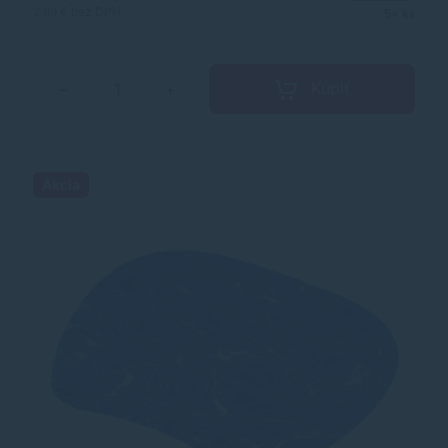
2,89 €
bez DPH
5+ ks
Kúpiť
−
+
Akcia