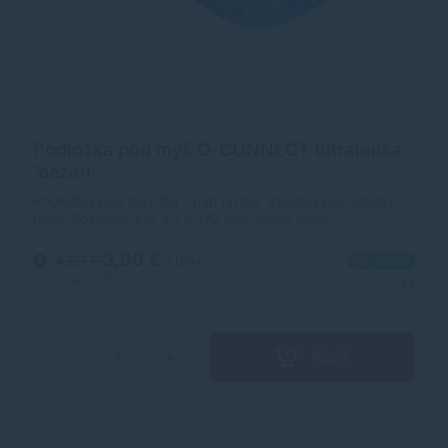
Podložka pod myš Q-CONNECT ultratenká
’bazén’
Podložka pod myš iba 1 mm hrubá. Vhodná pre optické
myši. Rozmery 212 × 1 × 172 mm. Motív voda.
3,90 €
4,99 €
Na sklade
s DPH
3,17 €
bez DPH
1+ ks
Kúpiť
−
+