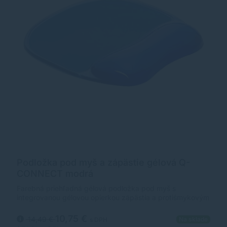
Podložka pod myš a zápästie gélová Q-
CONNECT modrá
Farebná priehľadná gélová podložka pod myš s
integrovanou gélovou opierkou zápästia a protišmykovým
povrchom Rozmery podložky pod myš:
23x20x2cmFarba: Modrá
10,75 €
14,49 €
Na sklade
s DPH