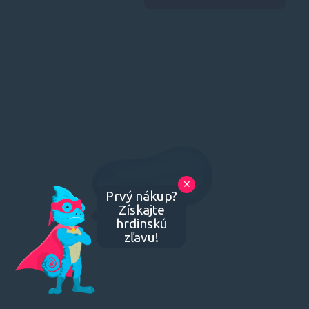
✕
Prvý nákup?
Získajte
hrdinskú
zľavu!