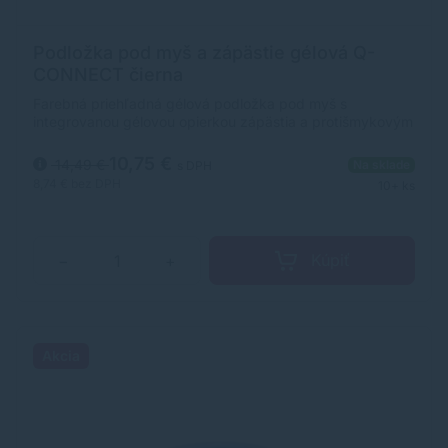
Podložka pod myš a zápästie gélová Q-
CONNECT čierna
Farebná priehľadná gélová podložka pod myš s
integrovanou gélovou opierkou zápästia a protišmykovým
povrchomRozmery podložky pod myš: 23 x 20 x 2
cmFarba - Čierna
10,75 €
14,49 €
Na sklade
s DPH
8,74 €
bez DPH
10+ ks
Kúpiť
−
+
Akcia