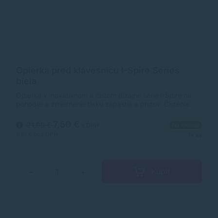
Opierka pred klávesnicu I-Spire Series
biela
Opierka v inovatívnom a čistom dizajne série I-Spire na
pohodlie a zmiernenie tlaku zápästia a prstov. Čistenie
vlhkou handričkou.Farba biela.
7,50 €
21,00 €
Na sklade
s DPH
6,10 €
bez DPH
1+ ks
Kúpiť
−
+