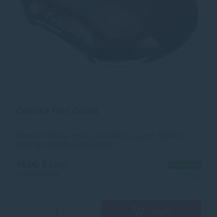
Opierka Flex čierna
Opierka k práci s myšou, kakulačkou a pod. Odľahčí a
masíruje zápästie.Farba: čierna
14,00 €
Na sklade
s DPH
11,38 €
bez DPH
5+ ks
Kúpiť
−
+