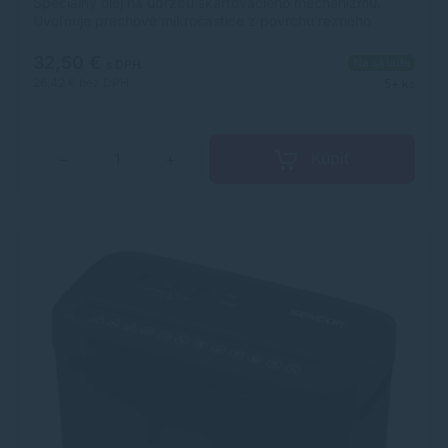
Špeciálny olej na údržbu skartovacieho mechanizmu.
Uvoľňuje prachové mikročastice z povrchu rezného
mechanizmu. Uľahčuje tak chod stroja a prispieva k
predĺženiu životnosti.
32,50 €
Na sklade
s DPH
26,42 €
bez DPH
5+ ks
Kúpiť
−
+