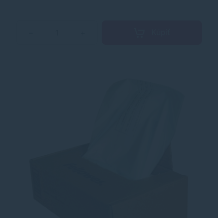
Kúpiť
−
+