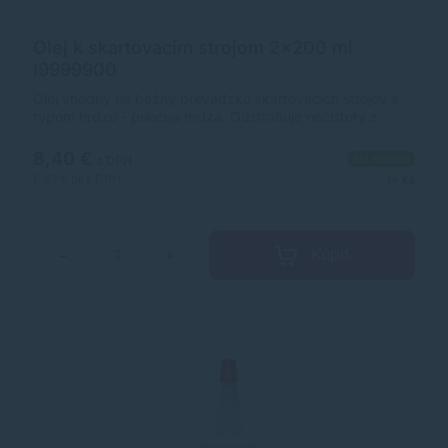
Olej k skartovacím strojom 2x200 ml
I9999900
Olej vhodný na bežný prevádzku skartovacích strojov s
typom hrdzu - priečna hrdza. Odstraňuje nečistoty z
rezného mechanizmu Zaisťuje zachovanie kapacity
rezania Objem 2x200 ml V balení 2 kusy oleja po 200 ml
8,40 €
Na sklade
s DPH
6,83 €
bez DPH
1+ ks
Kúpiť
−
+