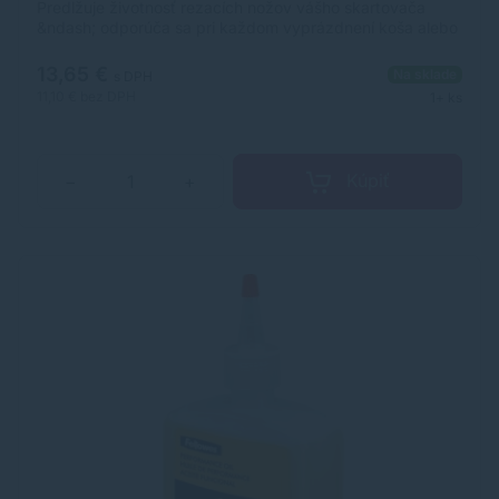
Predlžuje životnosť rezacích nožov vášho skartovača
&ndash; odporúča sa pri každom vyprázdnení koša alebo
aspoň dvakrát do mesiaca pre všetky skartovačky na
konfety Fellowes
13,65 €
Na sklade
s DPH
11,10 €
bez DPH
1+ ks
Kúpiť
−
+