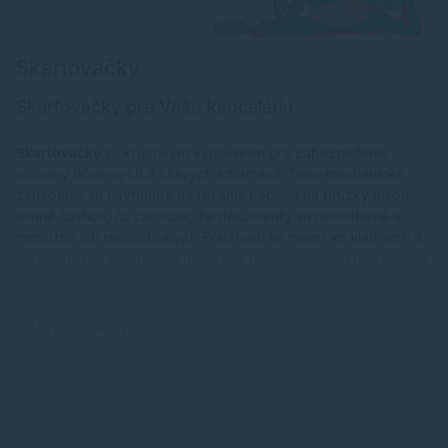
Skartovačky
Skartovačky pre Vašu kanceláriu
Skartovačky
sú kľúčovým vybavením pre zabezpečenie
ochrany dôverných a citlivých informácií. Tieto mechanické
zariadenia sú navrhnuté na rezanie papiera na prúžky alebo
jemné častice, čo zaručuje, že dokumenty sú nečitateľné a
nemožno ich rekonštruovať. Používajú sa nielen vo vládnych a
korporátnych prostrediach, ale aj v domácnostiach na zničenie
osobných alebo citlivých dokumentov.
Zobraziť celý popis