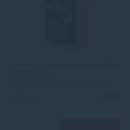
Fellowes Olej pre skartovacie stroje 350 ml
FELSHOIL350
Špeciálny olej na údržbu skartovacieho mechanizmu.
Uvoľňuje prachové mikročastice z povrchu rezného
mechanizmu. Uľahčuje tak chod stroja a prispieva k
predĺženiu životnosti.
13,80 €
Na sklade
s DPH
11,22 €
bez DPH
1+ ks
Kúpiť
−
+