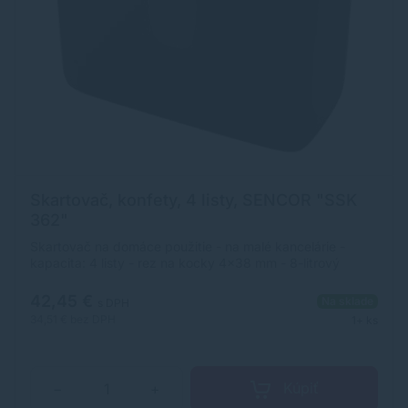
Skartovač, konfety, 4 listy, SENCOR "SSK
362"
Skartovač na domáce použitie - na malé kancelárie -
kapacita: 4 listy - rez na kocky 4x38 mm - 8-litrový
zberný kôš - ochrana proti prehriatiu -hlučnosť menej ako
72 dB - rýchlosť rezania 2,5 m/min - rozmery: 295 x 150 x
42,45 €
Na sklade
s DPH
275 mm - záruka 2 roky výrobca/ prvý distribútor EÚ:
34,51 €
bez DPH
1+ ks
FAST ČR, a.s. U Sanitasu 1621, 25101 Říčany, Česká
republika
info@sencor.hu
www.sencor.hu
Kúpiť
−
+