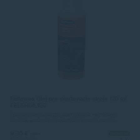
Fellowes Olej pre skartovacie stroje 120 ml
FELSHOIL120
Špeciálny olej na údržbu skartovacieho mechanizmu.
Uvoľňuje prachové mikročastice z povrchu rezného
mechanizmu. Uľahčuje tak chod stroja a prispieva k
predĺženiu životnosti.
9,30 €
Na sklade
s DPH
7,56 €
bez DPH
1+ ks