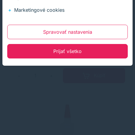
Marketingové cookies
Olej do skartovačiek 250ml
Údržba skartovacích zariadení najmä s priečnym rezom
Spravovať nastavenia
spočíva v pravidelnom olejovaní rezacej jednotky
špeciálnym olejom.Objem: 250 ml
17,00 €
Na sklade
s DPH
Prijať všetko
13,82 €
bez DPH
100+ ks
Kúpiť
−
+