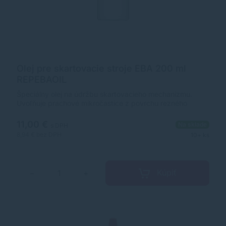
Olej pre skartovacie stroje EBA 200 ml
REPEBAOIL
Špeciálny olej na údržbu skartovacieho mechanizmu.
Uvoľňuje prachové mikročastice z povrchu rezného
mechanizmu. Uľahčuje tak chod stroja a prispieva k
predĺženiu životnosti.
11,00 €
Na sklade
s DPH
8,94 €
bez DPH
10+ ks
Kúpiť
−
+