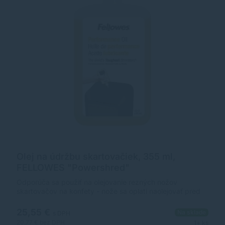
Olej na údržbu skartovačiek, 355 ml,
FELLOWES "Powershred"
Odporúča sa použiť na olejovanie rezných nožov
skartovačov na konfety - nože sa oplatí naolejovať pred
vysypaním koša 1-2x pretiahnutím fľaše cez nože
25,55 €
Na sklade
s DPH
20,77 €
bez DPH
1+ ks