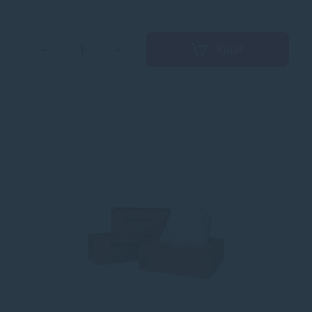
Kúpiť
−
+