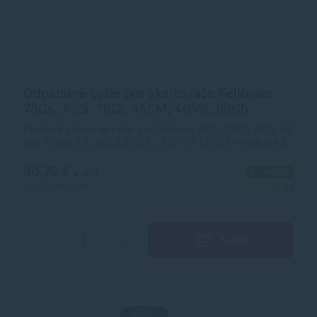
Odpadové pytle pre skartovače Fellowes
75Cs, 73Ci, 79Ci, 450M, 46Ms, 63Cb,
LX200, LX201, LX210, LX211 FELSHW36052
Plastové výmenné pytle pre Fellowes 75Cs, 73Ci, 79Ci, 46
Ms, 450M, LX 200, LX 201, LX 210 a LX 211, vyrobené z
odolného materiálu na bezpečné vyprázdnenie
odpadového koša skartovača. Sú prispôsobené
30,75 €
Na sklade
s DPH
rozmerom jednotlivých skupín skartovacích strojov.
25,00 €
bez DPH
1+ ks
Napomáhajú zachovať miesto skartovania čisté. Objem
pytle : 23 - 28 litrov Rozmery (H x Š): 660 x 380 mm
Obsah balenia: 100 ks
Kúpiť
−
+