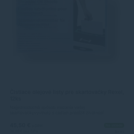
Čistiace olejové listy pre skartovačky Rexel,
12ks
Najjednoduchší spôsob mazania vašej
skartovačkyvyvinutý s cieľom predĺžiť životnosť
zariadeniajednoducho zničte olejovy list, rovnako ako
papier12 ks
45,50 €
Na sklade
s DPH
36,99 €
bez DPH
5+ ks