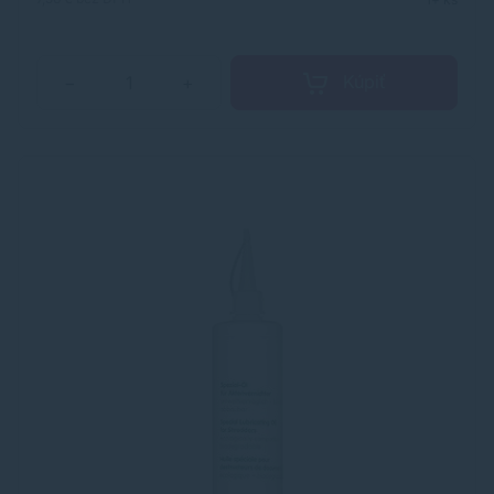
Kúpiť
−
+