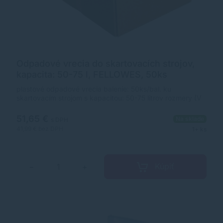
Odpadové vrecia do skartovacích strojov,
kapacita: 50-75 l, FELLOWES, 50ks
plastové odpadové vrecia balenie: 50ks/bal. ku
skartovacím strojom s kapacitou: 50-75 litrov rozmery (V
x Š): 920 x 460 mm
51,65 €
Na sklade
s DPH
41,99 €
bez DPH
1+ ks
Kúpiť
−
+