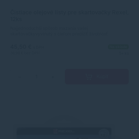
Čistiace olejové listy pre skartovačky Rexel,
12ks
Najjednoduchší spôsob mazania vašej
skartovačkyvyvinutý s cieľom predĺžiť životnosť
zariadeniajednoducho zničte olejovy list, rovnako ako
papier12 ks
45,50 €
Na sklade
s DPH
36,99 €
bez DPH
5+ ks
Kúpiť
−
+