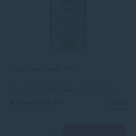
Olej do skartovačky 150ml
Mazací a čistiaci olej na použitie v skartovačkách
dokumentov Zabraňuje nadmernému opotrebovaniu a je
biologicky odbúrateľný. Možno použiť pre zariadenia s
rezaním častíc. Obsah: 150 ml.
8,20 €
10,98 €
Na sklade
s DPH
6,67 €
bez DPH
10+ ks
Kúpiť
−
+