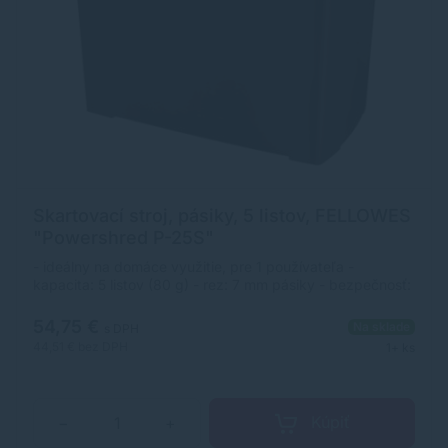
Skartovací stroj, pásiky, 5 listov, FELLOWES
"Powershred P-25S"
- ideálny na domáce využitie, pre 1 používateľa -
kapacita: 5 listov (80 g) - rez: 7 mm pásiky - bezpečnosť:
DIN P-1 - šírka dávkovača papiera: 220 mm - priemerná
rýchlosť: 5 m/ minúta - kapacita koša: 11 l - 3 minútová
54,75 €
Na sklade
s DPH
nepretržitá prevádzka/25 minútová prestávka - hluk: 72-
44,51 €
bez DPH
1+ ks
76 dB - rozmery (V x Š x H): 299 x 286 x 153 mm -
hmotnosť: 1,62 kg - záruka: 1 rok (zariadenie), 1 rok
(rezacie nože)
Kúpiť
−
+