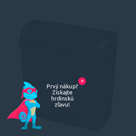
✕
Prvý nákup?
Získajte
hrdinskú
zľavu!