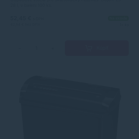
28 l, v balení 100 ks.
52,45 €
Na sklade
s DPH
42,64 €
bez DPH
1+ ks
Kúpiť
−
+