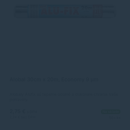
Alobal 30cm x 20m, Economy 9 µm
Alobaly Alufix sú tepelne odolné a dokonale chránia Vaše
potraviny.
2,75 €
Na sklade
s DPH
2,24 €
bez DPH
50+ ks