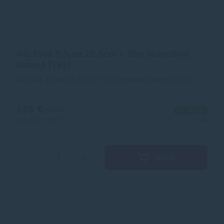
Alu fólia 8,5µm 28,5cm x 10m jednotlivo
balená [1 ks]
Alu fólia 8,5µm 28,5cm x 10m jednotlivo balená [1 ks]
1,05 €
s DPH
Na sklade
0,85 €
bez DPH
1+ ks
Kúpiť
−
+