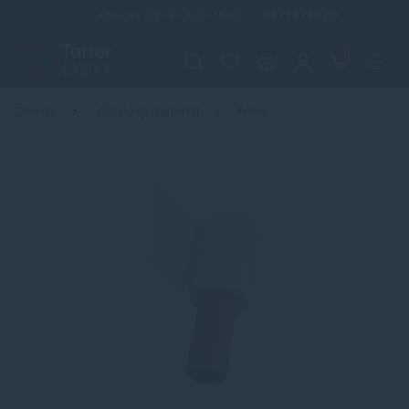
Infolinka (PO-PI: 8:00-15:30)
02 772 770 60
0
Domov
Obalový materiál
Fólie