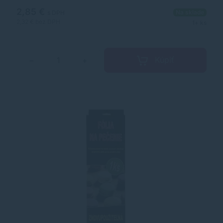
2,85 €
Na sklade
s DPH
2,32 €
bez DPH
1+ ks
Kúpiť
−
+