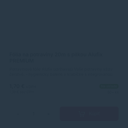
Fólia na potraviny 20m s pilkou Alufix
PREMIUM
Potravinové fólie Alufix udržiavajú Vaše potraviny vždy
čerstvé. - hygienicky balené v krabičke s integrovanou
pílkou a po bokoch krabičky s integrovanou stabilizáciou
fólie
1,70 €
Na sklade
s DPH
1,38 €
bez DPH
50+ ks
Kúpiť
−
+