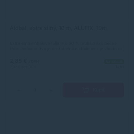
Alobal, extra silný, 10 m, ALUFIX, 10m
Extra silná alobalová fólia je o 40 % hrubšia ako bežné
fólie. Jedna vrstva je dostatočná na balenie a je vhodná aj
na zakrytie väčších plechov a jedál.&nbsp; - veľkosť: 10 m
x 30 cm&nbsp; - hrúbka: 19 mikrónov
2,85 €
s DPH
Na sklade
2,32 €
bez DPH
1+ ks
Kúpiť
−
+