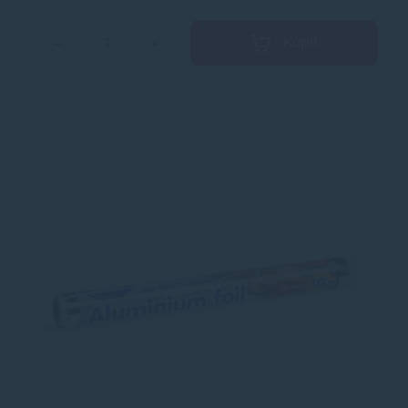
Kúpiť
−
+