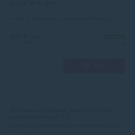
Alobal, 10 m, 10m
vhodné na balenie mäsa a zeleniny, uzatvára pachy
2,00 €
Na sklade
s DPH
1,63 €
bez DPH
1+ ks
Kúpiť
−
+
Alu fólia na grilovanie 14µm 45cm x 8m
jednotlivo balená [1 ks]
Alu fólia na grilovanie 14µm 45cm x 8m jednotlivo balená
[1 ks]