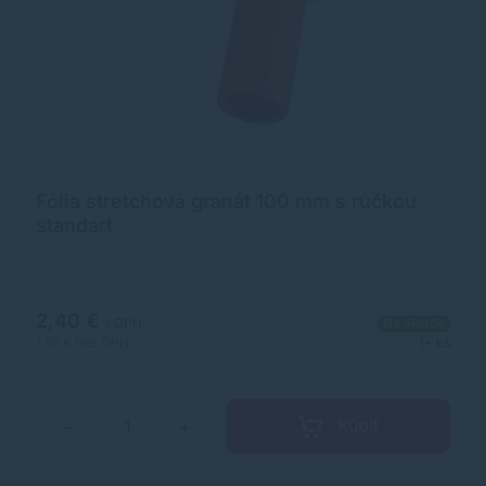
Fólia stretchová granát 100 mm s rúčkou
standart
2,40 €
s DPH
Na sklade
1,95 €
bez DPH
1+ ks
Kúpiť
−
+