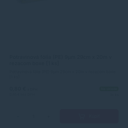
Potravinová fólia (PE) 9µm 29cm x 20m v
rezacom boxe [1 ks]
Potravinová fólia (PE) 9µm 29cm x 20m v rezacom boxe
[1 ks]
0,80 €
Na sklade
s DPH
0,65 €
bez DPH
1+ ks
Kúpiť
−
+