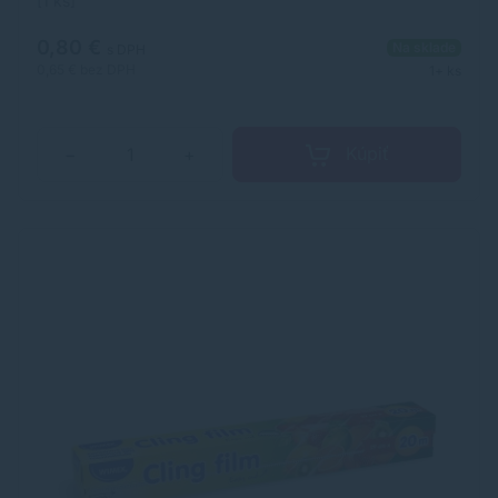
[1 ks]
0,80 €
Na sklade
s DPH
0,65 €
bez DPH
1+ ks
Kúpiť
−
+