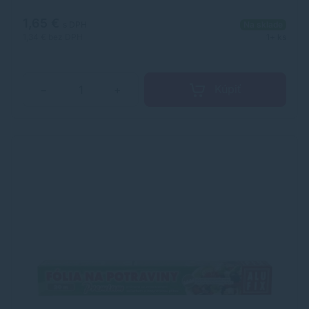
1,65 €
s DPH
Na sklade
1,34 €
bez DPH
1+ ks
Kúpiť
−
+