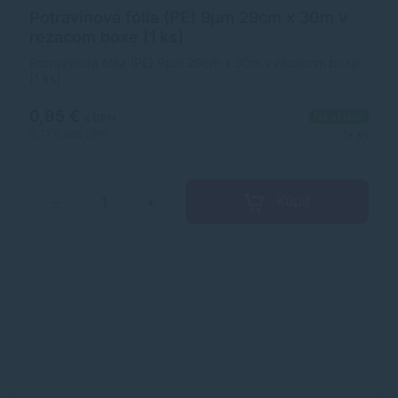
Potravinová fólia (PE) 9µm 29cm x 30m v
rezacom boxe [1 ks]
Potravinová fólia (PE) 9µm 29cm x 30m v rezacom boxe
[1 ks]
0,95 €
Na sklade
s DPH
0,77 €
bez DPH
1+ ks
Kúpiť
−
+