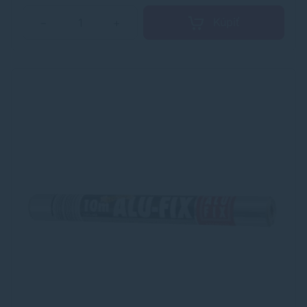
Kúpiť
−
+