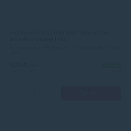
Potravinová fólia (PE) 9µm 29cm x 20m
jednotlivo balená [1 ks]
Potravinová fólia (PE) 9µm 29cm x 20m jednotlivo balená
[1 ks]
0,60 €
s DPH
Na sklade
0,49 €
bez DPH
1+ ks
Kúpiť
−
+