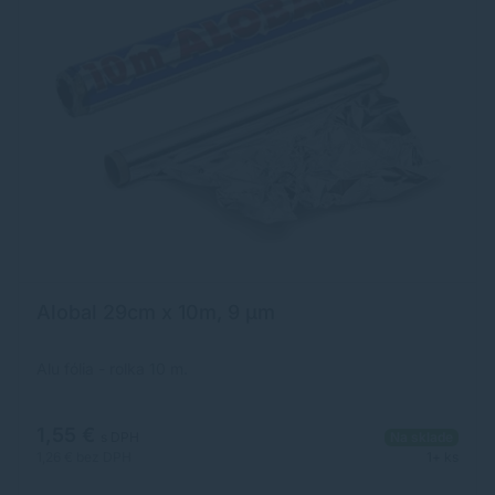
Alobal 29cm x 10m, 9 µm
Alu fólia - rolka 10 m.
1,55 €
s DPH
Na sklade
1,26 €
bez DPH
1+ ks