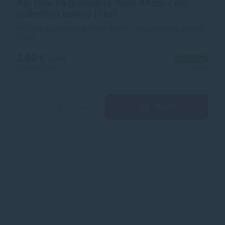
Alu fólia na grilovanie 16µm 44cm x 8m
jednotlivo balená [1 ks]
Alu fólia na grilovanie 16µm 44cm x 8m jednotlivo balená
[1 ks]
2,60 €
s DPH
Na sklade
2,11 €
bez DPH
1+ ks
Kúpiť
−
+