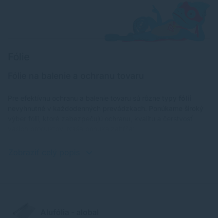
Fólie
Fólie na balenie a ochranu tovaru
Pre efektívnu ochranu a balenie tovaru sú rôzne typy
fólií
nevyhnutné v každodenných prevádzkach. Ponúkame široký
výber fólií, ktoré zabezpečujú ochranu, kvalitu a čerstvosť
vašich produktov. Naša ponuka zahŕňa:
Zobraziť celý popis
Alufólia - alobal