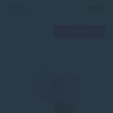
2,40 €
s DPH
Na sklade
1,95 €
bez DPH
1+ ks
Kúpiť
−
+