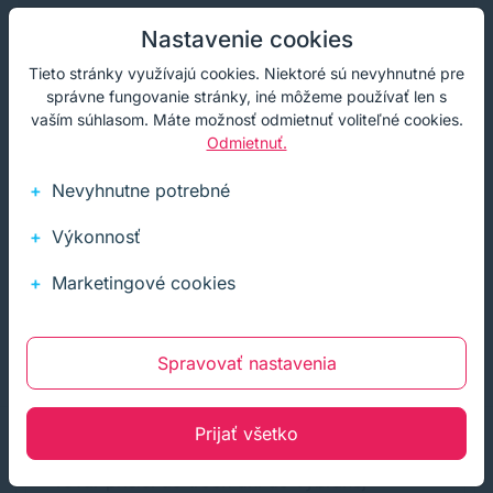
Nastavenie cookies
Čistenie, hygiena a ochrana
Tieto stránky využívajú cookies. Niektoré sú nevyhnutné pre
správne fungovanie stránky, iné môžeme používať len s
vaším súhlasom. Máte možnosť odmietnuť voliteľné cookies.
Obalový materiál
Odmietnuť.
Nevyhnutne potrebné
Výkonnosť
RECENZIE
Marketingové cookies
Naši spokojní zákazníci
Hľadáte garanciu kvality? Namiesto dlhých sľubov
Spravovať nastavenia
nechávame hovoriť našich klientov.
Prijať všetko
Tovar prišiel do troch dní do vybranej