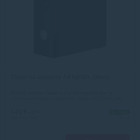
Stojan na časopisy A4 kartón. čierny
Stabilný skladací stojan z trojvrstvovej lepenky na
archiváciu časopisov, katalógov a pod. do formátu A4.
1,20 €
s DPH
Na sklade
0,98 €
bez DPH
5+ ks