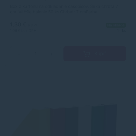
Box z kartónu na odkladanie časopisov. Šírka chrbta 7
cm. Väčšie balenie 50 ks.Chrbát: 7 cmFarba:
tmavočervená.
1,30 €
s DPH
Na sklade
1,06 €
bez DPH
1+ ks
Kúpiť
−
+