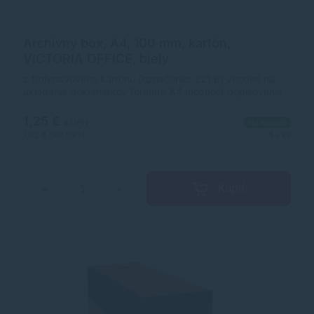
Archívny box, A4, 100 mm, kartón,
VICTORIA OFFICE, biely
z trojvrstvového kartónu (označenie: 321 B) vhodné na
ukladanie dokumentov formátu A4 možnosť popisovania
rýchle a hospodárne archivovanie v nezloženom stave
chrbát: 10 cm otvor na vytiahnutie 260x100x320mm v
1,25 €
s DPH
Na sklade
kartóne: 20 ks Značka: VICTORIA OFFICE Výrobca:
1,02 €
bez DPH
5+ ks
Corwell Kft Adresa: 2120 Dunakeszi, Pallag utca 37.
Hungary Web: https://victoriaoffice.eu/ Email:
victoria@victoriaoffice.eu
Kúpiť
−
+