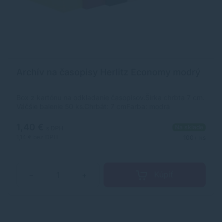
Archív na časopisy Herlitz Economy modrý
Box z kartónu na odkladanie časopisov.Šírka chrbta 7 cm.
Väčšie balenie 50 ks.Chrbát: 7 cmFarba: modrá
1,40 €
Na sklade
s DPH
1,14 €
bez DPH
100+ ks
Kúpiť
−
+