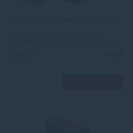
Archív na časopisy DONAU 80mm modrý
Stabilný skladací stojan z trojvrstvovej lepenky s
certifikátom FSC® (drevo na jej výrobu pochádza z lesov,
obhospodarovaných udržateľným spôsobom), na
archiváciu časopisov, katalógov a pod. do formátu A4.
1,10 €
Na sklade
s DPH
Šírka chrbta 80 mm, otvor na ľahkú manipuláciu, predtlač
0,89 €
bez DPH
100+ ks
na popis. Je využiteľný samostatne alebo v kombinácii s
archivačnýmikrabicami. Väčšie balenie 20 ks.Šírka chrbta:
80 mmFarba: modrá
Kúpiť
−
+