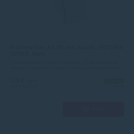
Archívny box, A4, 80 mm, kartón, VICTORIA
OFFICE, biely
z trojvrstvového kartónu (označenie: 321 B) vhodné na
ukladanie dokumentov formátu A4 možnosť popisovania
rýchle a hospodárne archivovanie v nezloženom stave
chrbát: 8 cm otvor na vytiahnutie v kartóne: 20 ks
1,15 €
s DPH
Na sklade
Značka: VICTORIA OFFICE Výrobca: Corwell Kft Adresa:
0,93 €
bez DPH
10+ ks
2120 Dunakeszi, Pallag utca 37. Hungary Web:
https://victoriaoffice.eu/ Email:
victoria@victoriaoffice.eu
Kúpiť
−
+