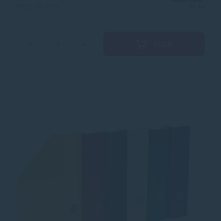
Značka: VICTORIA OFFICE Výrobca: Corwell Kft Adresa:
1,02 €
bez DPH
5+ ks
2120 Dunakeszi, Pallag utca 37. Hungary Web:
https://victoriaoffice.eu/ Email:
victoria@victoriaoffice.eu
Kúpiť
−
+