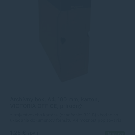
Archívny box, A4, 100 mm, kartón,
VICTORIA OFFICE, prírodný
z trojvrstvového kartónu (označenie: 321 B) vhodné na
ukladanie dokumentov formátu A4 možnosť popisovania
rýchle a hospodárne archivovanie v nezloženom stave
chrbát: 10 cm otvor na vytiahnutie 260x100x320mm
1,25 €
s DPH
Na sklade