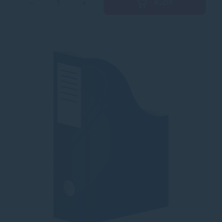
Kúpiť
−
+