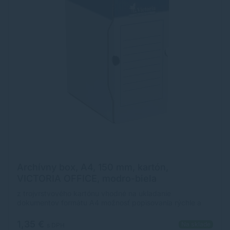
Archívny box, A4, 150 mm, kartón,
VICTORIA OFFICE, modro-biela
z trojvrstvového kartónu vhodné na ukladanie
dokumentov formátu A4 možnosť popisovania rýchle a
hospodárne archivovanie v nezloženom stave chrbát: 15
cm otvor na vytiahnutie rozmer: 260x150x320 mm
1,35 €
Na sklade
s DPH