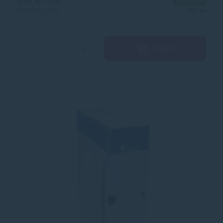
1,10 €
s DPH
Na sklade
OFFICE Výrobca: Corwell Kft Adresa: 2120 Dunakeszi,
0,89 €
bez DPH
10+ ks
Pallag utca 37. Hungary Web: https://victoriaoffice.eu/
Email:
victoria@victoriaoffice.eu
Kúpiť
−
+