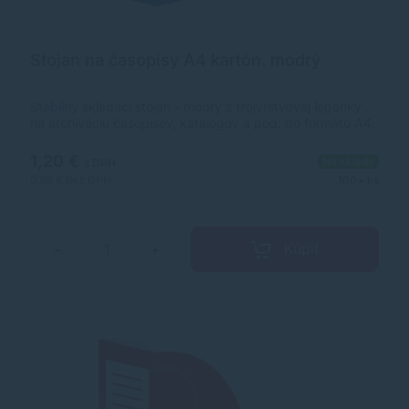
Stojan na časopisy A4 kartón. modrý
Stabilný skladací stojan - modrý z trojvrstvovej lepenky
na archiváciu časopisov, katalógov a pod. do formátu A4.
1,20 €
Na sklade
s DPH
0,98 €
bez DPH
100+ ks
Kúpiť
−
+