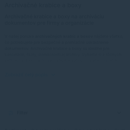
Archivačné krabice a boxy
Archivačné krabice a boxy na archiváciu
dokumentov pre firmy a organizácie
V našej ponuke
archivačných krabíc a boxov
nájdete všetko,
čo potrebujete pre bezpečné a prehľadné uskladnenie
dokumentov. Archivačné krabice a boxy sú ideálne pre
kancelárie, školy, domácnosti aj archívy. Vyberte si z rôznych
veľkostí a dizajnov, ktoré najlepšie vyhovujú vašim potrebám.
Zobraziť celý popis
Filter