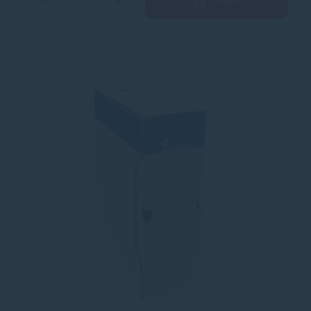
Kúpiť
−
+