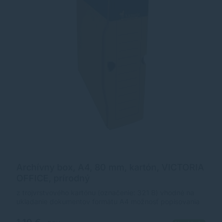
Archívny box, A4, 80 mm, kartón, VICTORIA
OFFICE, prírodný
z trojvrstvového kartónu (označenie: 321 B) vhodné na
ukladanie dokumentov formátu A4 možnosť popisovania
rýchle a hospodárne archivovanie v nezloženom stave
chrbát: 10 cm otvor na vytiahnutie Značka: VICTORIA