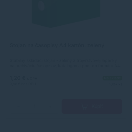
Stojan na časopisy A4 kartón. zelený
Stabilný skladací stojan - zelený z trojvrstvovej lepenky
na archiváciu časopisov, katalógov a pod. do formátu A4.
1,20 €
Na sklade
s DPH
0,98 €
bez DPH
100+ ks
Kúpiť
−
+