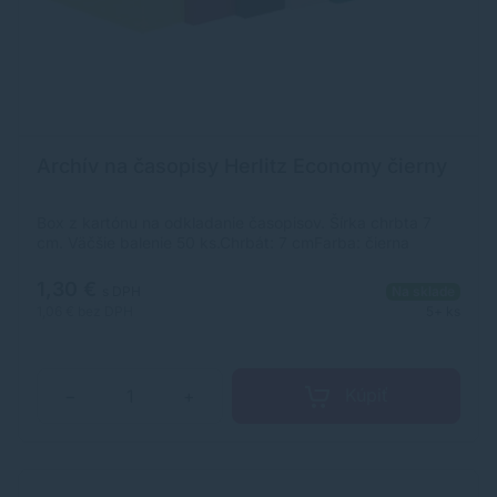
Archív na časopisy Herlitz Economy čierny
Box z kartónu na odkladanie časopisov. Šírka chrbta 7
cm. Väčšie balenie 50 ks.Chrbát: 7 cmFarba: čierna
1,30 €
s DPH
Na sklade
1,06 €
bez DPH
5+ ks
Kúpiť
−
+