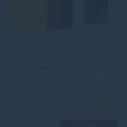
Archív na časopisy Herlitz Economy biely
matný
Box z kartónu na odkladanie časopisov.Šírka chrbta 7 cm.
Väčšie balenie 50 ks.Chrbát: 7 cmFarba: biela matná
1,30 €
s DPH
Na sklade
1,06 €
bez DPH
10+ ks
Kúpiť
−
+