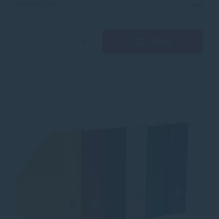
Značka: VICTORIA OFFICE Výrobca: Corwell Kft Adresa:
1,10 €
bez DPH
1+ ks
2120 Dunakeszi, Pallag utca 37. Hungary Web:
https://victoriaoffice.eu/ Email:
victoria@victoriaoffice.eu
Kúpiť
−
+