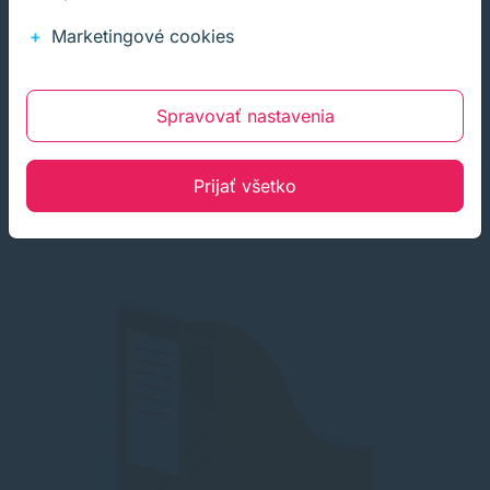
Stabilný skladací stojan - žltý z trojvrstvovej lepenky na
Marketingové cookies
archiváciu časopisov, katalógov a pod. do formátu A4.
1,20 €
Na sklade
s DPH
Spravovať nastavenia
0,98 €
bez DPH
100+ ks
Prijať všetko
Kúpiť
−
+