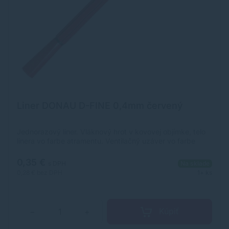
Liner DONAU D-FINE 0,4mm červený
Jednorazový liner. Vláknový hrot v kovovej objímke, telo
linera vo farbe atramentu. Ventilačný uzáver vo farbe
atramentu so šesťhranným hrotom. Atrament na vodnej
báze, odolný voči vysychaniu, bez zápachu,
0,35 €
s DPH
Na sklade
netoxický.dĺžka písacej linky: 500-600mpísacia čiara: 0,4
0,28 €
bez DPH
1+ ks
mmhrot: 0,4 mmdodáva sa v 4 farbách (čierna, červená,
modrá, zelená) v balení 10 kusov v jednej farbeideálne na
vytváranie farebných poznámok, prácu so šablónou
atď.pre použitie v kancelárii, škole aj domácnosti
Kúpiť
−
+