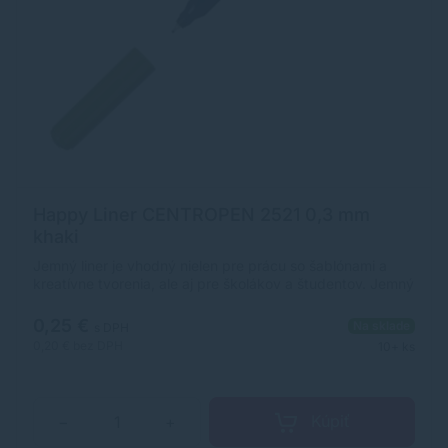
Happy Liner CENTROPEN 2521 0,3 mm
khaki
Jemný liner je vhodný nielen pre prácu so šablónami a
kreatívne tvorenia, ale aj pre školákov a študentov. Jemný
plastový hrot v kovovej objímke so šírkou stopy 0,3 mm.
Vyprateľný atrament pri 60 °C. Ergonomická úchopová
0,25 €
Na sklade
s DPH
časť. Farba: khaki.
0,20 €
bez DPH
10+ ks
Kúpiť
−
+