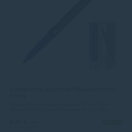
Permanentný popisovač M&G obojstranný -
modrý
Obojstranný permanentný popisovač Student Twin
Marker M&G. Permanentný atrament na báze liehu,
odolný voči vode a vyblednutiu, rýchloschnúci. Píše na
papier, gumu, kožu, plasty, kovy. Extra tenký hrot – šírka
0,30 €
s DPH
Na sklade
stopy 0,5 mm. Tenký hrot – šírka stopy 1,0 mm. Farba:
0,24 €
bez DPH
1+ ks
modrá.