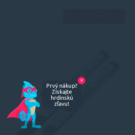
Kúpiť
−
+
✕
Prvý nákup?
Získajte
hrdinskú
zľavu!