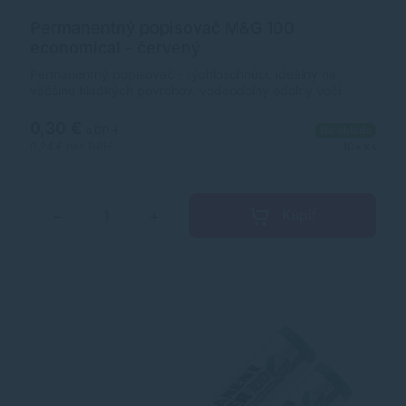
Permanentný popisovač M&G 100
economical - červený
Permanentný popisovač - rýchloschnúci, ideálny na
väčšinu hladkých povrchov. vodeodolný odolný voči
vyblednutiu valcový jumbo hrot so skosenou špičkou
0,30 €
s DPH
Na sklade
0,24 €
bez DPH
10+ ks
Kúpiť
−
+