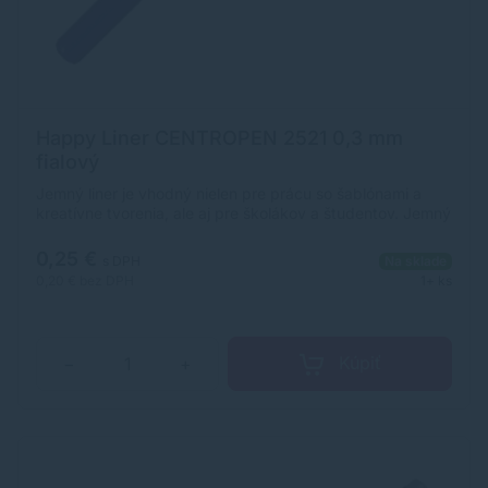
Happy Liner CENTROPEN 2521 0,3 mm
fialový
Jemný liner je vhodný nielen pre prácu so šablónami a
kreatívne tvorenia, ale aj pre školákov a študentov. Jemný
plastový hrot v kovovej objímke so šírkou stopy 0,3 mm.
Vyprateľný atrament pri 60 °C. Ergonomická úchopová
0,25 €
s DPH
Na sklade
časť. Farba: fialová.
0,20 €
bez DPH
1+ ks
Kúpiť
−
+