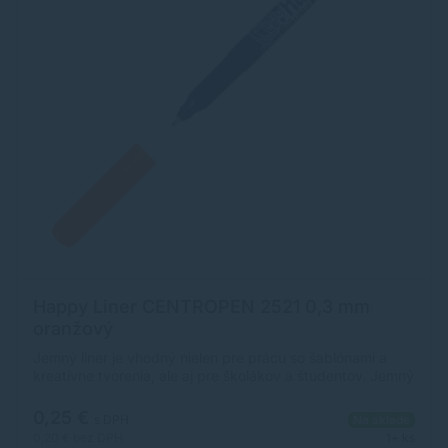
Happy Liner CENTROPEN 2521 0,3 mm
oranžový
Jemný liner je vhodný nielen pre prácu so šablónami a
kreatívne tvorenia, ale aj pre školákov a študentov. Jemný
plastový hrot v kovovej objímke so šírkou stopy 0,3 mm.
Vyprateľný atrament pri 60 °C. Ergonomická úchopová
0,25 €
s DPH
Na sklade
časť. Farba: oranžová.
0,20 €
bez DPH
1+ ks