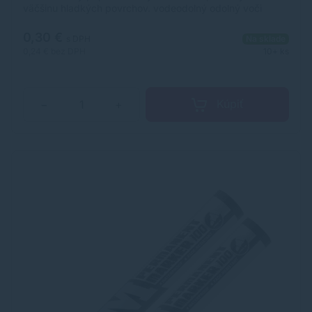
väčšinu hladkých povrchov. vodeodolný odolný voči
vyblednutiu valcový jumbo hrot so skosenou špičkou
0,30 €
s DPH
Na sklade
0,24 €
bez DPH
10+ ks
Kúpiť
−
+