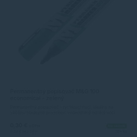
Permanentný popisovač M&G 100
economical - zelený
Permanentný popisovač - rýchloschnúci, ideálny na
väčšinu hladkých povrchov. vodeodolný odolný voči
vyblednutiu valcový jumbo hrot so skosenou špičkou
0,30 €
s DPH
Na sklade
0,24 €
bez DPH
10+ ks