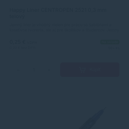
Happy Liner CENTROPEN 2521 0,3 mm
telový
Jemný liner je vhodný nielen pre prácu so šablónami a
kreatívne tvorenia, ale aj pre školákov a študentov. Jemný
plastový hrot v kovovej objímke so šírkou stopy 0,3 mm.
Vyprateľný atrament pri 60 °C. Ergonomická úchopová
0,25 €
Na sklade
s DPH
časť. Farba: telová.
0,20 €
bez DPH
50+ ks
Kúpiť
−
+