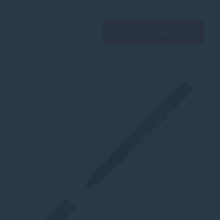
Kúpiť
−
+