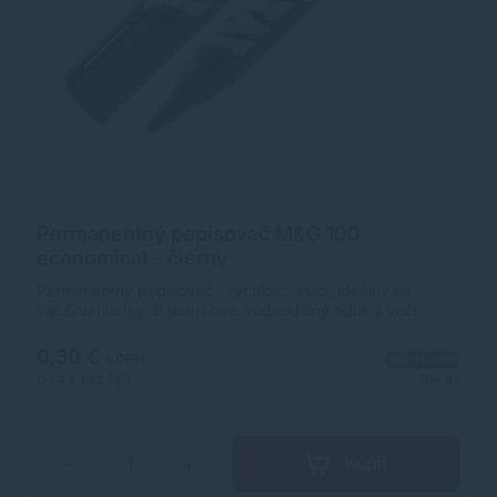
Permanentný popisovač M&G 100
economical - čierny
Permanentný popisovač - rýchloschnúci, ideálny na
väčšinu hladkých povrchov. vodeodolný odolný voči
vyblednutiu valcový jumbo hrot so skosenou špičkou
0,30 €
s DPH
Na sklade
0,24 €
bez DPH
10+ ks
Kúpiť
−
+