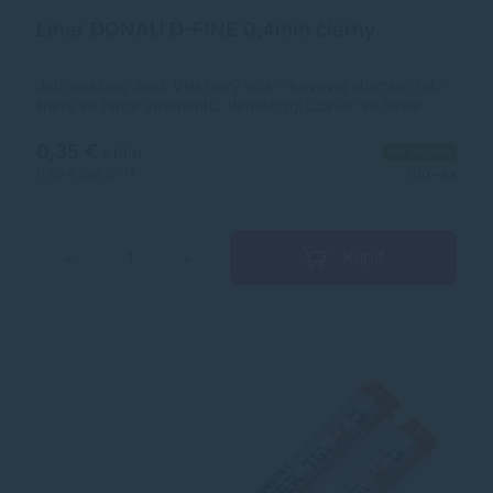
Liner DONAU D-FINE 0,4mm čierny
Jednorazový liner. Vláknový hrot v kovovej objímke, telo
linera vo farbe atramentu. Ventilačný uzáver vo farbe
atramentu so šesťhranným hrotom. Atrament na vodnej
báze, odolný voči vysychaniu, bez zápachu,
0,35 €
Na sklade
s DPH
netoxický.dĺžka písacej linky: 500-600mpísacia čiara: 0,4
0,28 €
bez DPH
100+ ks
mmhrot: 0,4 mmdodáva sa v 4 farbách (čierna, červená,
modrá, zelená) v balení 10 kusov v jednej farbeideálne na
vytváranie farebných poznámok, prácu so šablónou
atď.pre použitie v kancelárii, škole aj domácnosti
Kúpiť
−
+