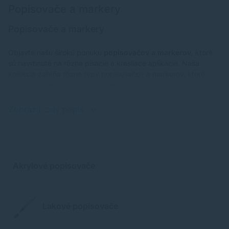
Popisovače a markery
Popisovače a markery
Objavte našu širokú ponuku
popisovačov a markerov
, ktoré
sú navrhnuté na rôzne písacie a kresliace aplikácie. Naša
kolekcia zahŕňa rôzne typy popisovačov a markerov, ktoré
spĺňajú rôzne potreby a preferencie.
Zobraziť celý popis
Akrylové popisovače
Lakové popisovače