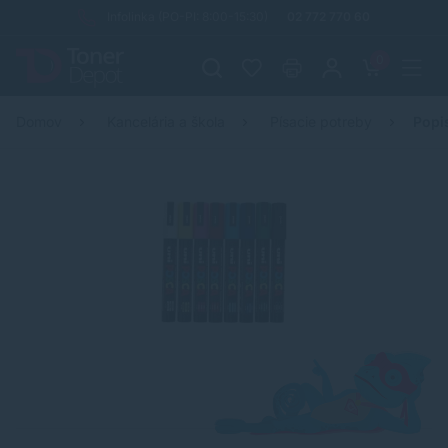
Infolinka (PO-PI: 8:00-15:30)
02 772 770 60
0
Domov
Kancelária a škola
Písacie potreby
Popi