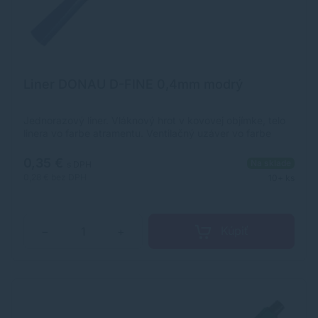
Liner DONAU D-FINE 0,4mm modrý
Jednorazový liner. Vláknový hrot v kovovej objímke, telo
linera vo farbe atramentu. Ventilačný uzáver vo farbe
atramentu so šesťhranným hrotom. Atrament na vodnej
báze, odolný voči vysychaniu, bez zápachu,
0,35 €
Na sklade
s DPH
netoxický.dĺžka písacej linky: 500-600mpísacia čiara: 0,4
0,28 €
bez DPH
10+ ks
mmhrot: 0,4 mmdodáva sa v 4 farbách (čierna, červená,
modrá, zelená) v balení 10 kusov v jednej farbeideálne na
vytváranie farebných poznámok, prácu so šablónou
atď.pre použitie v kancelárii, škole aj domácnosti
Kúpiť
−
+