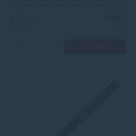
kreatívne tvorenia, ale aj pre školákov a študentov. Jemný
plastový hrot v kovovej objímke so šírkou stopy 0,3 mm.
Vyprateľný atrament pri 60 °C. Ergonomická úchopová
0,25 €
Na sklade
s DPH
časť. Farba: šedá.
0,20 €
bez DPH
10+ ks
Kúpiť
−
+