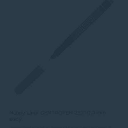
Happy Liner CENTROPEN 2521 0,3 mm
šedý
Jemný liner je vhodný nielen pre prácu so šablónami a