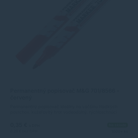
Permanentný popisovač M&G 701/8566 -
červený
Permanentný popisovač ideálny na väčšinu hladkých
povrchov. kužeľovitý hrot vodeodolný, rýchloschnúci
atrament na alkoholovej báze
0,35 €
Na sklade
s DPH
0,28 €
bez DPH
1000+ ks