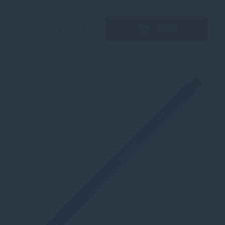
Kúpiť
−
+