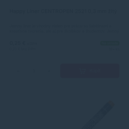
Happy Liner CENTROPEN 2521 0,3 mm žltý
Jemný liner je vhodný nielen pre prácu so šablónami a
kreatívne tvorenia, ale aj pre školákov a študentov. Jemný
plastový hrot v kovovej objímke so šírkou stopy 0,3 mm.
Vyprateľný atrament pri 60 °C. Ergonomická úchopová
0,25 €
Na sklade
s DPH
časť. Farba: žltá.
0,20 €
bez DPH
10+ ks
Kúpiť
−
+