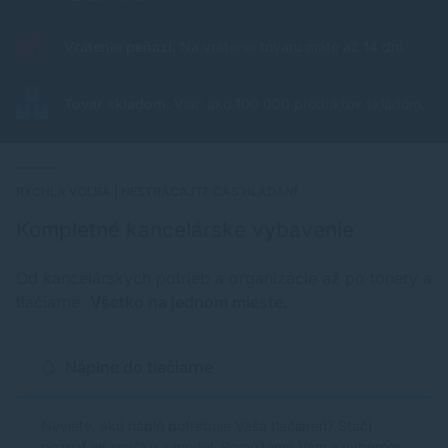
Vrátenie peňazí.
Na vrátenie tovaru máte až 14 dní.
Tovar skladom.
Viac ako 100 000 produktov skladom.
RÝCHLA VOĽBA | NESTRÁCAJTE ČAS HLADANÍ
Kompletné kancelárske vybavenie
Od kancelárskych potrieb a organizácie až po tonery a
tlačiarne.
Všetko na jednom mieste.
Náplne do tlačiarne
Neviete, akú náplň potrebuje Vaša tlačiareň? Stačí
poznať jej značku a model. Pomôžeme Vám s výberom