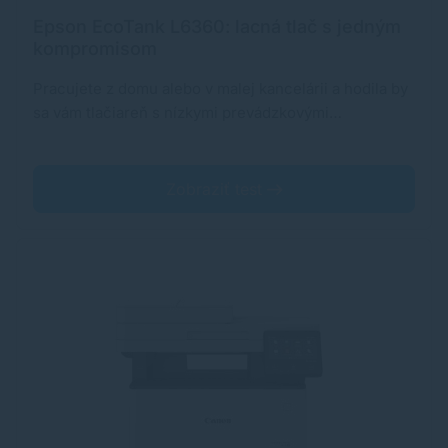
Epson EcoTank L6360: lacná tlač s jedným
kompromisom
Pracujete z domu alebo v malej kancelárii a hodila by
sa vám tlačiareň s nízkymi prevádzkovými…
Zobraziť test