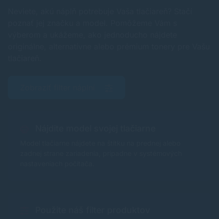
Neviete, akú náplň potrebuje Vaša tlačiareň? Stačí
poznať jej značku a model. Pomôžeme Vám s
výberom a ukážeme, ako jednoducho nájdete
originálne, alternatívne alebo prémium tonery pre Vašu
tlačiareň.
Zobraziť filter náplní
Nájdite model svojej tlačiarne
Model tlačiarne nájdete na štítku na prednej alebo
zadnej strane zariadenia, prípadne v systémových
nastaveniach počítača.
Použite náš filter produktov