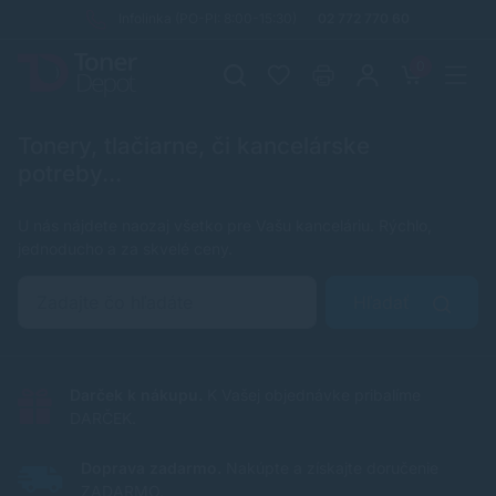
Infolinka (PO-PI: 8:00-15:30)
02 772 770 60
0
Tonery, tlačiarne, či kancelárske
potreby...
U nás nájdete naozaj všetko pre Vašu kanceláriu. Rýchlo,
jednoducho a za skvelé ceny.
Hľadať
Darček k nákupu.
K Vašej objednávke pribalíme
DARČEK.
Doprava zadarmo.
Nakúpte a získajte doručenie
ZADARMO.