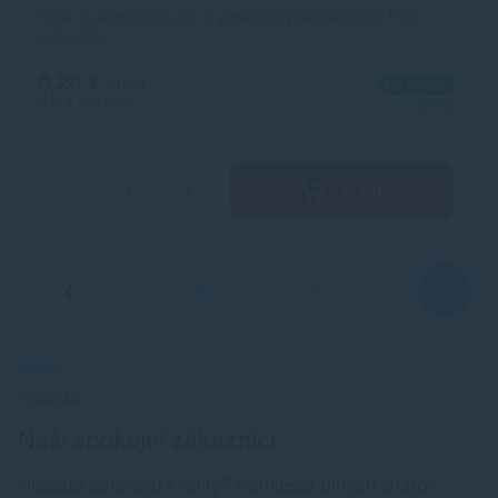
Obal na kreditnú kartu z pevného priehľadného PVC
materiálu.
0,20 €
s DPH
Na sklade
0,16 €
bez DPH
5+ ks
Kúpiť
−
+
RECENZIE
Naši spokojní zákazníci
Hľadáte garanciu kvality? Namiesto dlhých sľubov