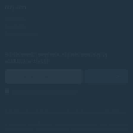
Môj účet
Prihlásenie
Registrácia
Zabudnuté heslo
Buďte medzi prvými a objavte novinky aj
exkluzívne zľavy!
Odoslať
Zásady ochrany osobných údajov
Spoľahlivé náplne do tlačiarní, ktoré šetria Vaše peniaze od
TonerDepot
.
V e-shope TonerDepot.sk (naplne-do-tlaciarni.sk) Vám prinášame
kvalitné tonery a atramentové náplne, ktoré sú plnohodnotnou náhradou