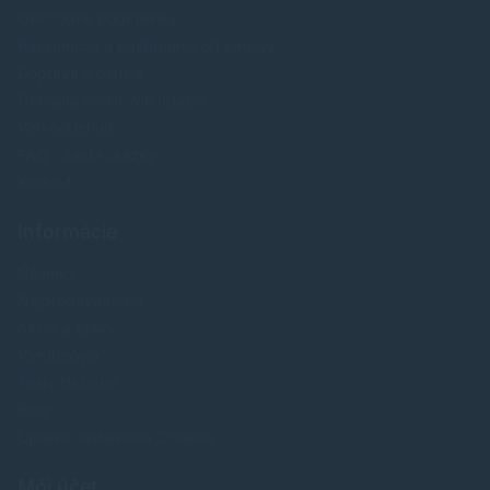
Obchodné podmienky
Reklamácia a odstúpenie od zmluvy
Doprava a platba
Ochrana osobných údajov
Veľkoobchod
FAQ - časté otázky
Kontakt
Informácie
Novinky
Najpredavánejšie
Akcie a zľavy
Výrobcovia
Testy tlačiarní
Blog
Upraviť nastavenia Cookies
Môj účet