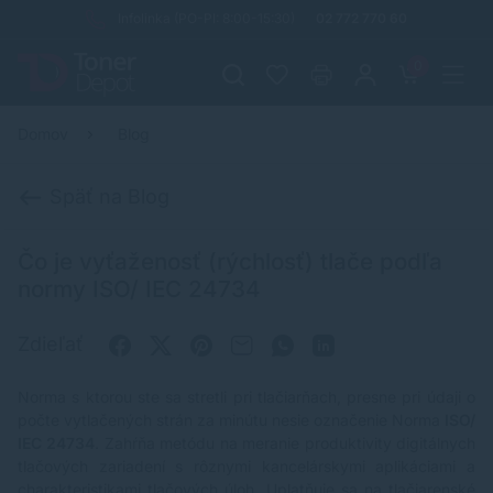
Infolinka (PO-PI: 8:00-15:30)
02 772 770 60
0
Domov
Blog
Späť na Blog
Čo je vyťaženosť (rýchlosť) tlače podľa
normy ISO/ IEC 24734
Zdieľať
Norma s ktorou ste sa stretli pri tlačiarňach, presne pri údaji o
počte vytlačených strán za minútu nesie označenie Norma
ISO/
IEC 24734
. Zahŕňa metódu na meranie produktivity digitálnych
tlačových zariadení s rôznymi kancelárskymi aplikáciami a
charakteristikami tlačových úloh. Uplatňuje sa na tlačiarenské