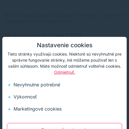
My sme našli príklad, keď výrobca uvádza v špecifikácii
zariadenia prehľadne všetky údaje
Model Epson EcoTank L3156
Nastavenie cookies
Rýchlosť tlače podľa ISO/IEC 24734
Tieto stránky využívajú cookies. Niektoré sú nevyhnutné pre
správne fungovanie stránky, iné môžeme používať len s
Čiernobiela tlač - 10 Str./min.
vaším súhlasom. Máte možnosť odmietnuť voliteľné cookies.
Odmietnuť.
Farebná tlač - 5 Str./min.
Nevyhnutne potrebné
Rýchlosť tlače (uvádzaná výrobcom pri odlišnom nastavení
kvality, nižšie rozlíšenie tlače)
Výkonnosť
Čiernobiela tlač - 33 Str./min. (obyčajný papier)
Marketingové cookies
Farebná tlač - 15 Str./min. (obyčajný papier)