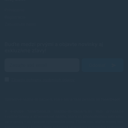
Prihlásenie
Registrácia
Zabudnuté heslo
Buďte medzi prvými a objavte novinky aj
exkluzívne zľavy!
Odoslať
Zásady ochrany osobných údajov
Spoľahlivé náplne do tlačiarní, ktoré šetria Vaše peniaze od
TonerDepot
.
V e-shope TonerDepot.sk (naplne-do-tlaciarni.sk) Vám prinášame
kvalitné tonery a atramentové náplne, ktoré sú plnohodnotnou náhradou
za originály – za výrazne výhodnejšie ceny. Tlačte viac, plaťte menej, bez
kompromisov v kvalite.
Naša prémiová rada náplní prechádza výstupnou