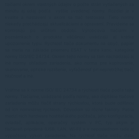
tlačiarní okrem vlastných údajov o počte strán vytlačených za
minútu aj údaj podľa vyššie uvedenej normy. Rozdiel je v
kvalite a nastavení v akom sa tlač testovala. Tieto normy
niekedy prechádzajú aktualizáciami a opravami. Pravidelne sa
kontrolujú po určitom období. Výrobcovia tlačiarní v
poznámkach o produkte väčšinou uvádzajú aj krátke
upozornenie typu: Rýchlosť tlače dokumentu na obyč. papier
sa meria na základe priemeru ESAT v teste kanc. kategórie
normy ISO/IEC 24734. Okrem tejto normy sa tam nachádzajú aj
iné normy ohľadom zariadenia, ako norma pre kopírovanie,
skenovanie, optické rozlíšenie, vyťaženosť pri nepretržitej tlači,
hlučnosť a iné.
Vráťme sa k norme ISO/ IEC 24734 a rýchlosti tlače podľa tejto
normy. Tlačiarne, uvádzané podľa normy, ako digitálne tlačové
zariadenia môžu tlačiť strany rýchlosťou, ktorá bude odlišnou
od ich nominálnej rýchlosti. Dôvodom sú rôzne faktory. Patria
medzi nich hardware hostiteľského počítača, jeho konfigurácia,
ovládač, aplikácie, operačný systém v PC, typ akým je
tlačiareň pripojená (USB, LAN, Wi-Fi) a v neposlednom rade aj
výpočtový výkon zariadenia. Na rýchlosť tlače môžu ďalej