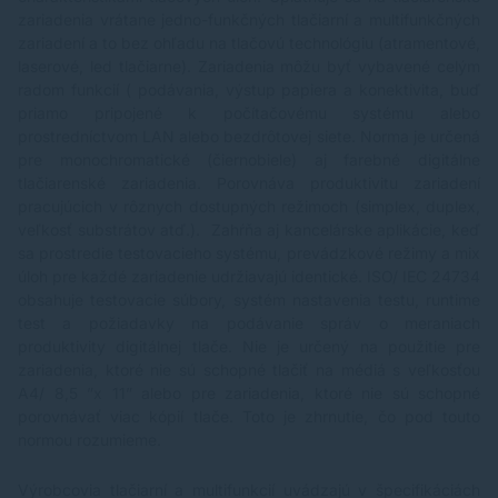
zariadenia vrátane jedno-funkčných tlačiarní a multifunkčných
zariadení a to bez ohľadu na tlačovú technológiu (atramentové,
laserové, led tlačiarne). Zariadenia môžu byť vybavené celým
radom funkcií ( podávania, výstup papiera a konektivita, buď
priamo pripojené k počítačovému systému alebo
prostredníctvom LAN alebo bezdrôtovej siete. Norma je určená
pre monochromatické (čiernobiele) aj farebné digitálne
tlačiarenské zariadenia. Porovnáva produktivitu zariadení
pracujúcich v rôznych dostupných režimoch (simplex, duplex,
veľkosť substrátov atď.). Zahŕňa aj kancelárske aplikácie, keď
sa prostredie testovacieho systému, prevádzkové režimy a mix
úloh pre každé zariadenie udržiavajú identické. ISO/ IEC 24734
obsahuje testovacie súbory, systém nastavenia testu, runtime
test a požiadavky na podávanie správ o meraniach
produktivity digitálnej tlače. Nie je určený na použitie pre
zariadenia, ktoré nie sú schopné tlačiť na médiá s veľkosťou
A4/ 8,5 ”x 11” alebo pre zariadenia, ktoré nie sú schopné
porovnávať viac kópií tlače. Toto je zhrnutie, čo pod touto
normou rozumieme.
Výrobcovia tlačiarní a multifunkcií uvádzajú v špecifikáciách