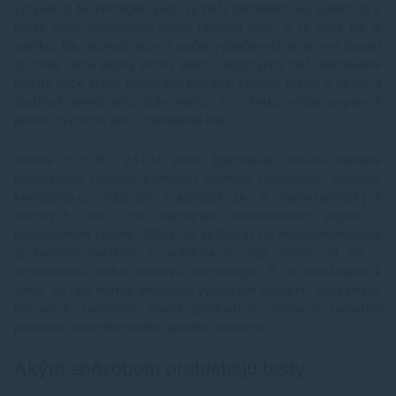
vplývať aj technológia, akou sa tlačí (atramentová, laserová) a
režim tlače (čiernobiela alebo farebná tlač). A to stále nie je
všetko. Na rýchlosť tlače a počet vytlačených strán má dopad
aj voľba tlače jednej strany alebo obojstranná tlač, nastavenie
kvality tlače aj typ použitého papiera, veľkosť média a obsah a
zložitosť samotného dokumentu. To všetko môže ovplyvniť
presnú rýchlosť, akou zariadenia tlačí.
Norma ISO/ IEC 24734 preto špecifikuje metódu merania
produktivity tlačiarní pomocou rôznych testovacích súborov,
kancelárskych nástrojov a aplikácií, ako aj charakteristických
tlačových úloh na obyčajnom kancelárskom papieri v
predvolenom režime. Môže sa aplikovať na monochromatické
aj farebné tlačiarne a multifunkcie, bez ohľadu či ide o
atramentovú alebo laserovú technológiu. A tu dostávame k
tomu, že táto norma umožňuje výrobcom tlačiarní (digitálnych
tlačových zariadení) merať produktivitu rôznych zariadení
pomocou konzistentného spôsobu merania.
Akým spôsobom prebiehajú testy