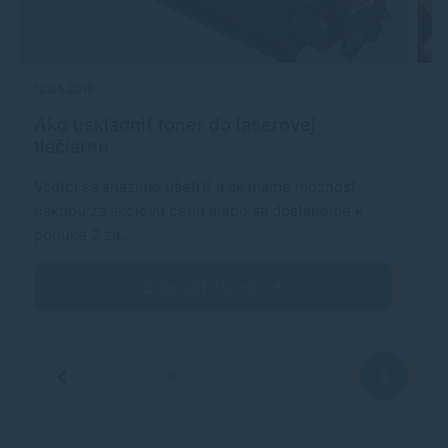
12.05.2018
21
Ako uskladniť toner do laserovej
A
tlačiarne
k
Všetci sa snažíme ušetriť a ak máme možnosť
Do
nákupu za akciovú cenu alebo sa dostaneme k
fa
ponuke 2 za…
tl
Zobraziť článok