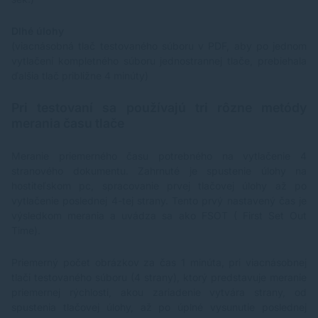
Dlhé úlohy
(viacnásobná tlač testovaného súboru v PDF, aby po jednom
vytlačení kompletného súboru jednostrannej tlače, prebiehala
ďalšia tlač približne 4 minúty)
Pri testovaní sa používajú tri rôzne metódy
merania času tlače
Meranie priemerného času potrebného na vytlačenie 4
stranového dokumentu. Zahrnuté je spustenie úlohy na
hostiteľskom pc, spracovanie prvej tlačovej úlohy až po
vytlačenie poslednej 4-tej strany. Tento prvý nastavený čas je
výsledkom merania a uvádza sa ako FSOT ( First Set Out
Time).
Priemerný počet obrázkov za čas 1 minúta, pri viacnásobnej
tlači testovaného súboru (4 strany), ktorý predstavuje meranie
priemernej rýchlosti, akou zariadenie vytvára strany, od
spustenia tlačovej úlohy, až po úplné vysunutie poslednej