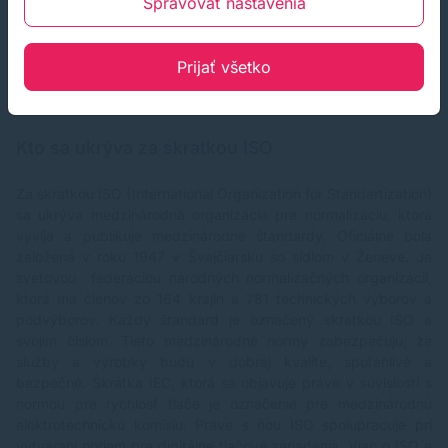
Spravovať nastavenia
Tlač fotografií - 69 sekúnd na fotografiu 10 x 15 cm
(odporúčaný lesklý fotografický papier Epson)
Prijať všetko
Maximálne rozlíšenie tlače pri tomto modeli je 5 760 x 1 440
Dpi.
Kto sa ukrýva za skratkou ISO
Za skratkou ISO (International Organization for Standartization)
sa ukrýva medzinárodná organizácia pre normalizáciu, ktorá
vyvíja a publikuje medzinárodné štandardy. Oficiálne bola
založená v roku 1947 v Švajčiarsku so sídlom v Ženeve. Je
svetovou federáciou národných normalizačných organizácií,
ktorá má členov zo 164 krajín a 781 technických výborov a
podvýborov. Každý štandard je označený skratkou ISO a
svojím číslom. Tieto medzinárodné normy zabezpečujú, že
služby a výrobky budú v dobrej kvalite, spoľahlivé a
bezpečné. Skrátka IEC, ktorá sa objavuje práve v súvislosti s
normou pre rýchlosť tlače je označenie pre medzinárodnú
elektrotechnickú komisiu. Práve s ňou ISO spolupracuje pri
vytváraní noriem pre digitálne tlačové zariadenia. Viac o ISO a