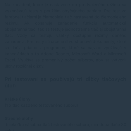
Na zariadení, ktoré je nastavené do predvoleného režimu sa
vykonávajú testy s použitím obyčajného papiera. Pre test vo
farebnej tlačiarni je čiernobiela tlač nastavená do čiernobieleho
režimu. Ak obsahuje zariadenie funkciu automatická
obojstranná tlač, tak sa testuje jednostranná tlač aj obojstranná
tlač. Vždy sa testujú všetky dostupné režimy daného
zariadenia. Pre testy sú určené štvorstranové dokumenty, ktoré
sa tlačia priamo z programov, ktoré sa najviac využívajú v
kanceláriách a to Adobe Reader, Microsoft Word a Microsoft
Excel. Využíva sa premenlivý počet súborov, aby sa vytvorili
úlohy rozličnej dĺžky.
Pri testovaní sa používajú tri dĺžky tlačových
úloh
Krátke úlohy
(1 x tlač každého testovaného súboru)
Stredné úlohy
(niekoľko násobná tlač testovaného súboru, min doba tlače 30
sek.)