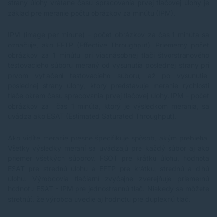
strany úlohy vrátane času spracovania prvej tlačovej úlohy je
základ pre meranie počtu obrázkov za minútu (IPM).
IPM (image per minute) - počet obrázkov za čas 1 minúta sa
označuje, ako EFTP (Effective Throughput). Priemerný počet
obrázkov za 1 minútu pri viacnásobnej tlači štvorstranového
testovacieho súboru meraný od vysunutia poslednej strany pri
prvom vytlačení testovacieho súboru, až po vysunutie
poslednej strany úlohy, ktorý predstavuje meranie rýchlosti
tlače okrem času spracovania prvej tlačovej úlohy. IPM - počet
obrázkov za čas 1 minúta, ktorý je výsledkom merania, sa
uvádza ako ESAT (Estimated Saturated Throughput).
Ako vidíte meranie presne špecifikuje spôsob, akým prebieha.
Všetky výsledky meraní sa uvádzajú pre každý súbor aj ako
priemer všetkých súborov. FSOT pre krátku úlohu, hodnota
ESAT pre strednú úlohu a EFTP pre krátku, strednú a dlhú
úlohu. Výrobcovia tlačiarní zvyčajne zverejňuje priemernú
hodnotu ESAT - IPM pre jednostrannú tlač. Niekedy sa môžete
stretnúť, že výrobca uvedie aj hodnotu pre duplexnú tlač.