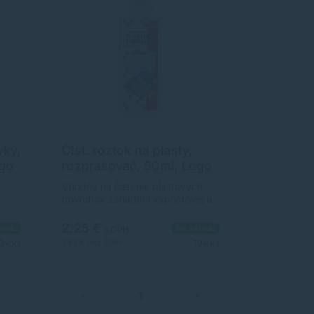
vky,
Čist. roztok na plasty,
ogo
rozprašovač, 50ml, Logo
Vhodný na čistenie plastových
povrchov zariadení výpočtovej a
h
kancelárskej techniky - počítačov,
ý
faxov, kopírok, telefónov,
2,25 €
lade
Na sklade
s DPH
ochu
klávesníc a pod. Vyznačuje sa
1,83 €
bez DPH
0+ ks
10+ ks
ie
mimoriadnurozpustností nečistôt a
ml
vysokými absorpčnými
vlastnosťami, ktoré zaručujú
vyčistenie i ťažko dostupných
+
−
+
plôch a drsných povrchov.
Odstraňuje usadený prach,