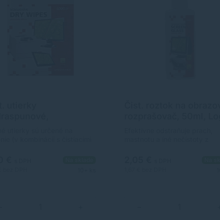
t. utierky
Čist. roztok na obrazo
raspunové,
rozprašovač, 50ml, L
5x20cm, 25ks, Logo
é utierky sú určené na
Efektívne odstraňuje prach,
enie (v kombinácii s čistiacimi
mastnotu a iné nečistoty z
okmi) alebo dosušenie
monitorov, obrazoviek a inýc
adení výpočtovej a
sklenených plôch. Antistatick
0 €
2,05 €
Na sklade
Na sk
s DPH
s DPH
elárskej techniky. Sú
film nanesený na očistenú pl
€
bez DPH
1,67 €
bez DPH
10+ ks
1
bené z netkanej textílie, pri
obmedzuje ďalšie usadzovan
ití nezanechávajú vlákna,
prachu.V ponuke taktiež 125 
škriabu čistený povrch.
alebo náhradná náplň 500 ml.
odia životnému prostrediu,
−
+
−
áždia pokožku.&nbsp;&nbsp;