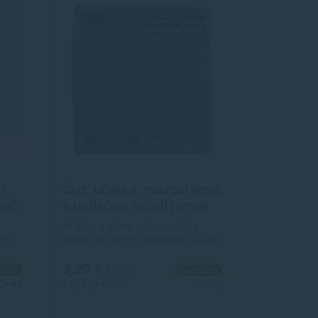
t,
Čist. utierka, mikrovlákno,
vač
s potlačou, veľmi jemná
na dotyk, 30x30cm,
Utierka z mikro vlákna, veľmi
modrá, Logo
nie
jemná na dotyk, semišová úprava.
ov a
Šetrne a efektívne vyčistí skla
tiaci
okuliarov, šošoviek ďalekohľadu,
3,20 €
lade
s DPH
Na sklade
é
displej fotoaparátu, kamery, PDA,
1+ ks
2,60 €
bez DPH
1+ ks
navigácie a pod. Rozmer 30 x 30
cháva
cm uľahčuje čistenie LCD a
a je
plazmových TV. Materiál - 100%