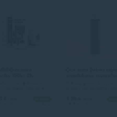
BIRD čistiace
Čist. sada 2v1, na table
úsky 100ks CK-
smartphone, rozprašo
100-01
6ml, poduška z
stite v izbe a jednoducho
Praktický pomocník 2v1 pre
mikrovlákna, Logo
a LED displeje televízorov,
účinné a zároveň šetrné čiste
torov, tabletov a telefónov,
tabletov, i-Padov, smartphon
a týmto čistiacim obrúskom
ďalších citlivých povrchov. Čis
5 €
3,20 €
Na sklade
s DPH
s DPH
Na sk
očnosti Gembird. Ubrúsky
roztok odstráni prach, mastn
 €
bez DPH
2,60 €
bez DPH
10+ ks
raňujú prach, občasnú špinu
škvrny aj odtlačky prstov.
lačky prstov. Špeciálna
Neobsahuje alkohol, nezane
statická formula zabraňuje
šmuhy. Poduška z mikro vlákn