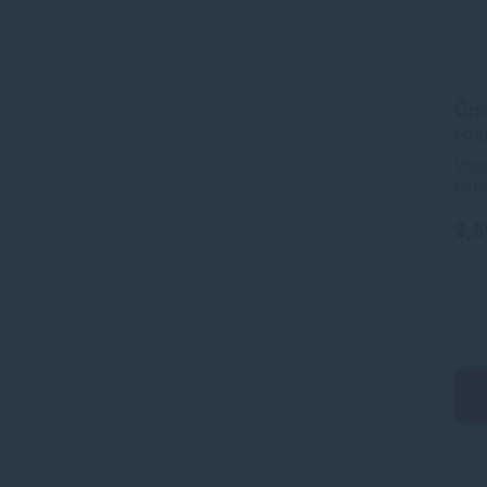
Čis
roz
Vhod
úpra
tech
mast
2,
lepi
2,03
usad
ponu
náhr