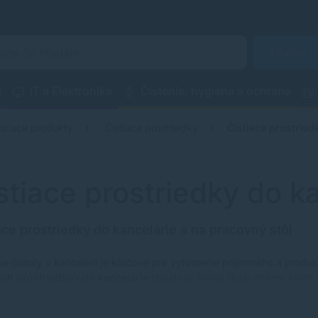
Hľadať
a
IT a Elektronika
Čistenie, hygiena a ochrana
istiace produkty
Čistiace prostriedky
Čistiace prostried
stiace prostriedky do k
ace prostriedky do kancelárie a na pracovný stôl
ie čistoty v kancelárii je kľúčové pre vytvorenie príjemného a prod
cich prostriedkov do kancelárie
obsahuje širokú škálu riešení, ktor
pracovnom priestore.