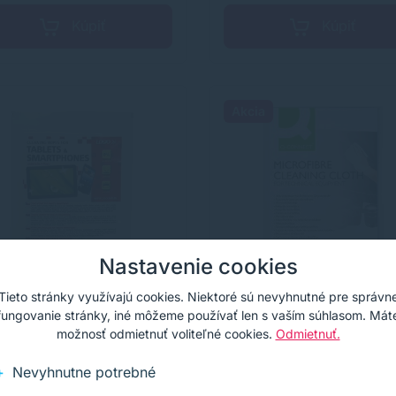
Kúpiť
Kúpiť
Akcia
Nastavenie cookies
Tieto stránky využívajú cookies. Niektoré sú nevyhnutné pre správn
fungovanie stránky, iné môžeme používať len s vaším súhlasom. Mát
možnosť odmietnuť voliteľné cookies.
Odmietnuť.
t. obrúsky, na tablet,
Utierka z mikrovlákna
rtphone,
CONNECT 15x18cm
Nevyhnutne potrebné
tvárateľný plastový
ené čistiace obrúsky v
Čistiaca utierka na obrazovky
ok, 20 ks, Logo