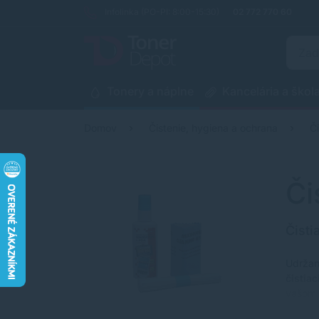
Infolinka (PO-PI: 8:00-15:30)
02 772 770 60
Tonery a náplne
Kancelária a škol
Domov
Čistenie, hygiena a ochrana
Č
Či
Čisti
Udržan
čistia
vašom 