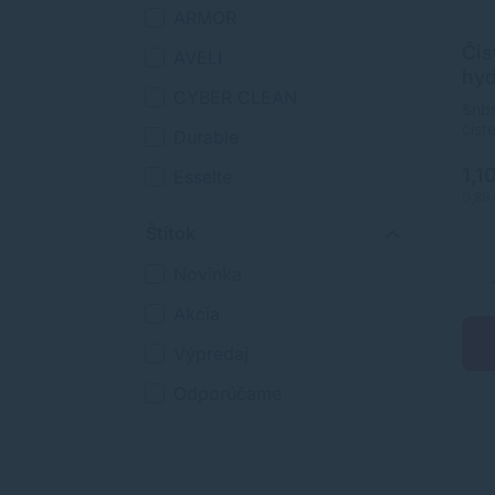
ARMOR
Čis
AVELI
hyd
CYBER CLEAN
10k
&nbs
čist
Durable
rozt
zari
1,1
Esselte
kanc
0,89
vyro
Fellowes
použ
Štítok
nepo
FELLOWES
Nešk
Novinka
nedr
FOREVER
&nb
Akcia
GEMBIRD
Výpredaj
GENESIS
Odporúčame
HP
Logo