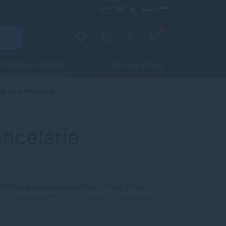
0
Obalový materiál
Akcie a zľavy
ky do kancelárie
ancelárie
uktívneho pracovného prostredia. Naša ponuka
é vám pomôžu udržiavať poriadok a hygienu vo