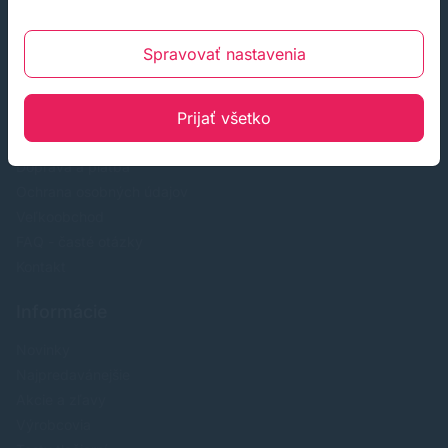
Zákaznícky servis
Spravovať nastavenia
O nás
Prijať všetko
Obchodné podmienky
Reklamácia a odstúpenie od zmluvy
Doprava a platba
Ochrana osobných údajov
Veľkoobchod
FAQ - časté otázky
Kontakt
Informácie
Novinky
Najpredavánejšie
Akcie a zľavy
Výrobcovia