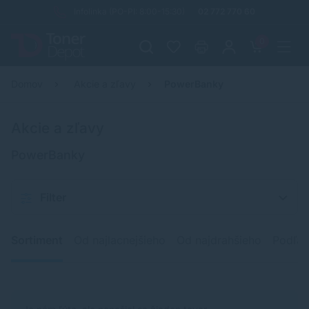
Infolinka (PO-PI: 8:00-15:30)
02 772 770 60
0
Domov
Akcie a zľavy
PowerBanky
Akcie a zľavy
PowerBanky
Filter
Sortiment
Od najlacnejšieho
Od najdrahšieho
Podľa 