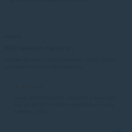
Je nám ľúto, ale nenašiel sa žiaden tovar.
RECENZIE
Naši spokojní zákazníci
Hľadáte garanciu kvality? Namiesto dlhých sľubov
nechávame hovoriť našich klientov.
nákup prebehol rýchlo, pohodlne a tovar som
mal do dvoch dní doma nepoškodený a plne
funkčný. Vrelo…