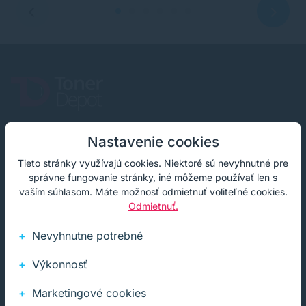
Infolinka (PO-PI: 8:00-15:30)
Nastavenie cookies
02 772 770 60
Tieto stránky využívajú cookies. Niektoré sú nevyhnutné pre
správne fungovanie stránky, iné môžeme používať len s
E-mail
vaším súhlasom. Máte možnosť odmietnuť voliteľné cookies.
obchod@soft-tech.sk
Odmietnuť.
Adresa
Nevyhnutne potrebné
Letná 321, Stropkov
Výkonnosť
Marketingové cookies