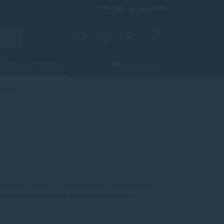
0
Obalový materiál
Akcie a zľavy
mydlá
rodukty určené na zabezpečenie vysokej úrovne
pre denné používanie a ponúkajú optimálnu
iach, aby vyhovovali vašim individuálnym