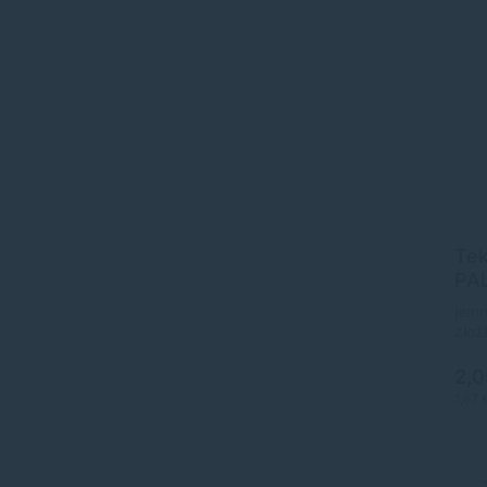
EDTA
1168
LUX
Mitia
NIVEA
Palmolive
Riva
Sanytol
Tek
Sirios Herb
PAL
"Al
Tip Line
jemn
zlož
Tork
2,
VICTORIA HYGIENE
1,67 
ZENIT
Všetky značky