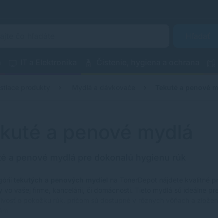
Hľadať
a
IT a Elektronika
Čistenie, hygiena a ochrana
istiace produkty
Mydlá a dávkovače
Tekuté a penové 
kuté a penové mydlá
é a penové mydlá pre dokonalú hygienu rúk
górii
tekutých a penových mydiel
na TonerDepot nájdete kvalitné p
 vo vašej firme, kancelárii, či domácnosti. Tieto mydlá sú ideálne 
tlivosť o pokožku rúk, pričom sú dostupné v rôznych vôňach a zložen
ám.