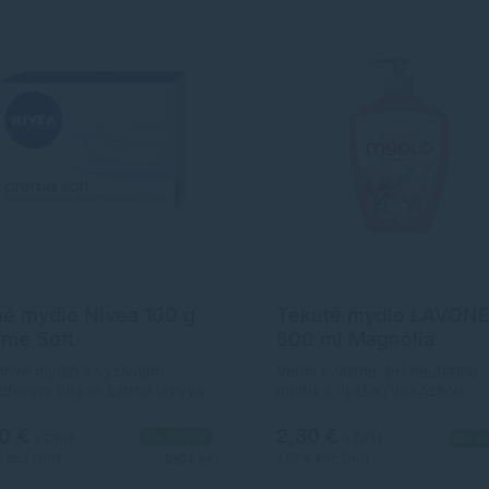
é mydlo Nivea 100 g
Tekuté mydlo LAVON
me Soft
500 ml Magnólia
ové mydlo s výživným
Veľmi kvalitné, pH neutrálne
ľovým olejom šetrne umýva
mydlá s vyššou viskozitou
kožku jemne ošetruje. Vďaka
obohatené o glycerín pre
odným ošetrujúcim zložkám ju
čisté,hebké a voňavé ruky
30 €
2,30 €
Na sklade
s DPH
s DPH
Na sk
ha udržiavať prirodzene
v&nbspinovovanom dizajne.v
€
bez DPH
1,87 €
bez DPH
100+ ks
atovanú. Hmotnosť 100 g.
magnóliaobjem 500 ml