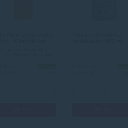
ios Herb tekuté mydlo
Tina tekuté mydlo s
 ml - Mlieko&Med
dávkovačom 500 ml -
Antibacterial
té mydlo na umytie rúk a
ho tela. Dokonale odstranuje
ky nečistoty. Obsah rastliných
ozidov dodáva pokožke
20 €
2,20 €
Na sklade
Na sk
s DPH
s DPH
nosť a zabraňuje jej
€
bez DPH
1,79 €
bez DPH
5+ ks
10
časnému vysušovaniu aj pri
om používaní. Možnosť
ru z viacerých atraktívnych
. Väčšie balenie 10 ks. Objem
−
+
−
ml.
Kúpiť
Kúpiť