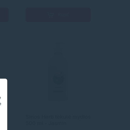
Kúpiť
e
e
dlo
Sirios Herb tekuté mydlos
500 ml - Jasmín