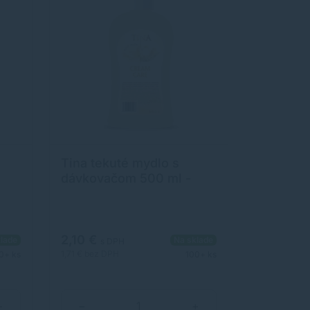
ská
ste
nenia
ytí
umu
.
Tina tekuté mydlo s
dávkovačom 500 ml -
Creme&care
2,10 €
lade
Na sklade
s DPH
1,71 €
bez DPH
0+ ks
100+ ks
+
−
+