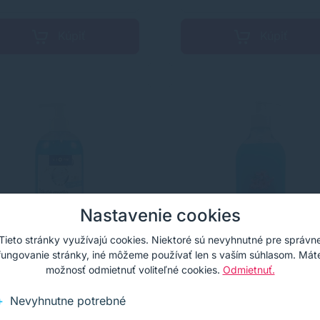
Kúpiť
Kúpiť
Nastavenie cookies
Tieto stránky využívajú cookies. Niektoré sú nevyhnutné pre správn
fungovanie stránky, iné môžeme používať len s vaším súhlasom. Mát
možnosť odmietnuť voliteľné cookies.
Odmietnuť.
uté mydlo Vione s
Sirios Herb tekuté my
Nevyhnutne potrebné
leťou modrej, More,
500 ml - Alpské kvety
 ml pumpička