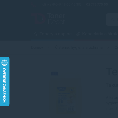
Infolinka (PO-PI: 8:00-15:30)
02 772 770 60
Tonery a náplne
Kancelária a škol
Domov
Čistenie, hygiena a ochrana
Č
Te
Tekut
V kate
hygieny
staros
potreb