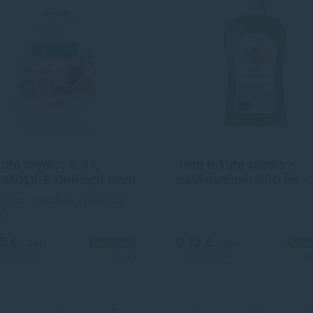
, Etidronic Acid, CI 77891, CI
Bromo, 2-nitropropane-1,3-
0, CI 74260.
diol.&nbsp;Krajina pôvoduČe
republika&nbsp;Návod na
použitieUmývaciu pastu nane
na dlaň, roztierajte do odstrá
nečistoty a opláchnite. Po um
použite ochranný krém
Solvina.&nbsp;Netto
množstvo450 g&nbsp;Dátum
minimálnej trvanlivosti
spotrebySpotrebujte do dát
uvedeného na obale produktu
uté mydlo, 0,3 l,
Tina tekuté mydlo s
MOLIVE Delicate Care
dávkovačom 500 ml -
mond milk"
Aloe & mandarine
e čistí, obsahuje vyživujúce
ky
05 €
2,10 €
Na sklade
Na sk
s DPH
s DPH
€
bez DPH
1,71 €
bez DPH
1+ ks
10
−
+
−