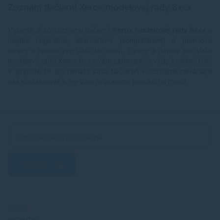
Zoznam tlačiarní Xerox modelovej rady 6xxx
Vyberte si zo zoznamu tlačiarní
Xerox modelovej rady 6xxx
a
nájdite originálne, alternatívne (kompatibilné) a prémiové
tonery a náplne pre Vašu tlačiareň. Tonery a náplne pre Vašu
modelovú radu Xerox 6xxx Vám zabezpečia vždy kvalitnú tlač.
V prípade že ste nenašli Vašu tlačiareň v zozname neváhajte
nás kontaktovať a my Vám pripravíme ponuku na mieru.
Hľadať
RECENZIE