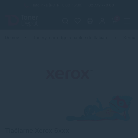
Infolinka (PO-PI: 8:00-15:30)
02 772 770 60
0
Domov
Tonery, cartridge a náplne do tlačiarní
Xerox
Tlačiarne Xerox 6xxx