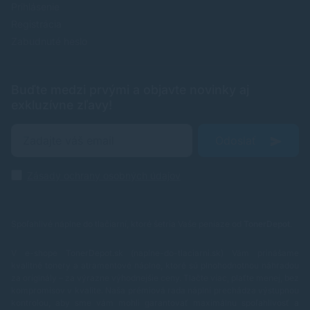
Prihlásenie
Registrácia
Zabudnuté heslo
Buďte medzi prvými a objavte novinky aj
exkluzívne zľavy!
Odoslať
Zásady ochrany osobných údajov
Spoľahlivé náplne do tlačiarní, ktoré šetria Vaše peniaze od
TonerDepot
.
V e-shope TonerDepot.sk (naplne-do-tlaciarni.sk) Vám prinášame
kvalitné tonery a atramentové náplne, ktoré sú plnohodnotnou náhradou
za originály – za výrazne výhodnejšie ceny. Tlačte viac, plaťte menej, bez
kompromisov v kvalite.
Naša prémiová rada náplní prechádza výstupnou
kontrolou, aby sme vám mohli garantovať maximálnu spoľahlivosť a