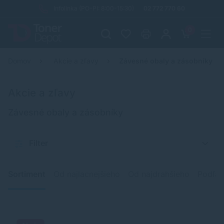
Infolinka (PO-PI: 8:00-15:30)
02 772 770 60
0
Domov
Akcie a zľavy
Závesné obaly a zásobníky
Akcie a zľavy
Závesné obaly a zásobníky
Filter
Sortiment
Od najlacnejšieho
Od najdrahšieho
Podľa 