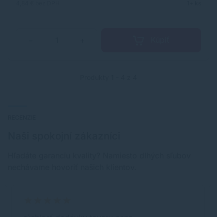
4,84 €
bez DPH
1+ ks
Kúpiť
−
+
Produkty 1 - 4 z 4
RECENZIE
Naši spokojní zákazníci
Hľadáte garanciu kvality? Namiesto dlhých sľubov
nechávame hovoriť našich klientov.