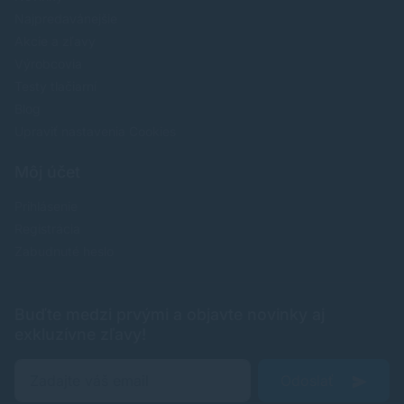
Najpredavánejšie
Akcie a zľavy
Výrobcovia
Testy tlačiarní
Blog
Upraviť nastavenia Cookies
Môj účet
Prihlásenie
Registrácia
Zabudnuté heslo
Buďte medzi prvými a objavte novinky aj
exkluzívne zľavy!
Odoslať