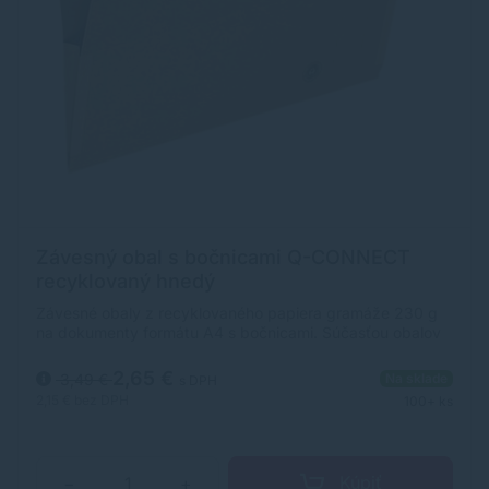
Závesný obal s bočnicami Q-CONNECT
recyklovaný hnedý
Závesné obaly z recyklovaného papiera gramáže 230 g
na dokumenty formátu A4 s bočnicami. Súčasťou obalov
je násuvný index z priehľadného plastu s výmenným
papierovým štítkom. Farba prírodná hnedá. Väčšie balenie
2,65 €
3,49 €
Na sklade
s DPH
25 ks.
2,15 €
bez DPH
100+ ks
Kúpiť
−
+