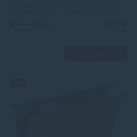
Závesné obaly z recyklovaného papiera gramáže 230 g
na dokumenty formátu A4 s rýchloviazačom. Súčasťou
obalov je násuvný index z priehľadného plastu s
výmenným papierovým štítkom. Farba prírodná hnedá.
2,15 €
2,89 €
Na sklade
s DPH
Väčšie balenie 25 ks.
1,75 €
bez DPH
100+ ks
Kúpiť
−
+
Akcia