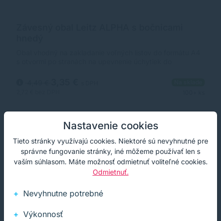
Závesný obal Leitz ALPHA s bočnicami
hnedý
Obal vhodný na zakladanie voľných listov do formátu A4
s otvormi po stranách na upevnenie úchytiek do
rýchloviazačových (nie sú súčasťou). Plátené bočnice
zabraňujú vypadnutiu dokumentov z obalov. Súčasťou
3,35 €
4,49 €
Na sklade
s DPH
obalu je plastový index s vymeniteľným papierovým
2,72 €
bez DPH
100+ ks
štítkom. Väčšie balenie 25 ks. Farba: hnedá
Nastavenie cookies
Kúpiť
−
+
Tieto stránky využívajú cookies. Niektoré sú nevyhnutné pre
správne fungovanie stránky, iné môžeme používať len s
vaším súhlasom. Máte možnosť odmietnuť voliteľné cookies.
Odmietnuť.
Nevyhnutne potrebné
Výkonnosť