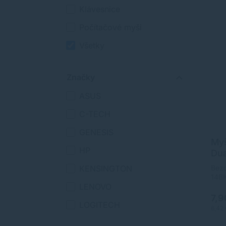
Klávesnice
Počítačové myši
Všetky
Značky
ASUS
C-TECH
GENESIS
My
HP
Dua
BT
Bez
KENSINGTON
14BK
prak
LENOVO
prác
7,9
ergo
LOGITECH
6,42
dobr
poho
LOGITECH OEM