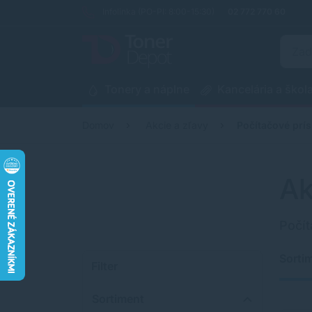
Infolinka (PO-PI: 8:00-15:30)
02 772 770 60
Tonery a náplne
Kancelária a škol
Domov
Akcie a zľavy
Počítačové prí
Ak
Počít
Sorti
Filter
Sortiment