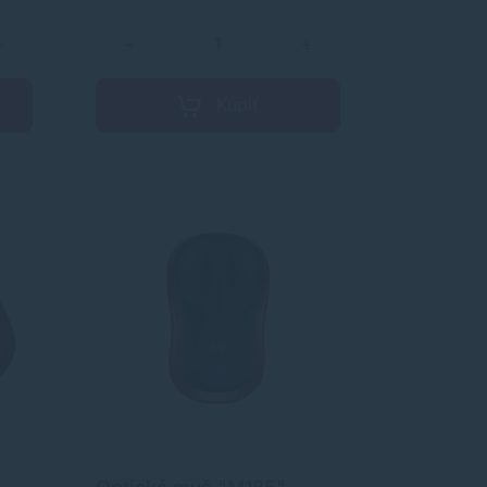
+
−
+
j
 je
Kúpiť
ske
,
ňuje
ž
a
é
eruší
ných