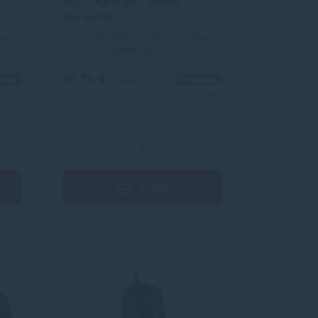
Optická myš "M185",
červená
,
mač:
počet tlačidiel: 3, optický snímač:
 GHz.
1000 dpi, batéria je súčasťou
éria)
balenia (1x AA ceruzková batéria)
mi
15,75 €
lade
Na sklade
s DPH
12,80 €
bez DPH
1+ ks
1+ ks
ov
 bez
+
−
+
acia
Kúpiť
USB-
i
myši