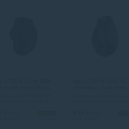
š C-TECH WLM-14BK
Myš C-TECH VEM-15,
l mode, bezdrôtová,
vertikálne, Dual mode,
5.0 WLM-14BK
VEM-15
drôtová myš C-TECH WLM-
Vertikálna bezdrôtová myš C
 predstavuje spoľahlivú a
TECH VEM-15 je navrhnutá p
tickú voľbu pre každodennú
užívateľov, ktorí chcú pracov
u doma aj v kancelárii. Vďaka
pohodlne, zdravo a bez
0 €
9,50 €
Na sklade
Na sk
s DPH
s DPH
nomicky tvarovanému telu
zbytočného obmedzenia kábl
 €
bez DPH
7,72 €
bez DPH
10+ ks
1
e padne do ruky a umožňuje
Ergonomický vertikálny tvar
dlné ovládanie aj pri dlhšom
podporuje prirodzenú polohu