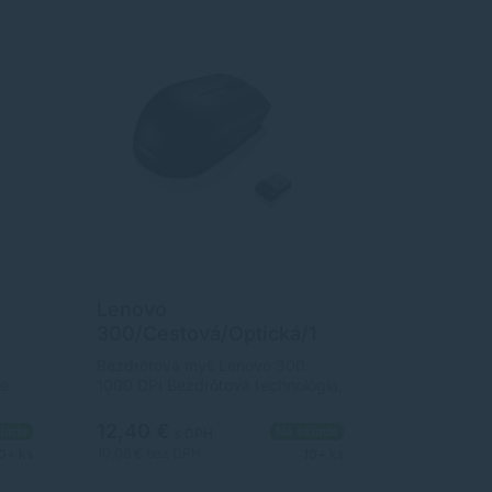
Lenovo
300/Cestová/Optická/1
000 DPI/Bezdrôtová
-
Bezdrôtová myš Lenovo 300.
USB/Čierna GX30K79401
re
1000 DPI Bezdrôtová technológia,
ať
2.4GHz 3 tlačidlá Životnosť
tlačidiel: 3 million clicks Vysoko
12,40 €
lade
Na sklade
s DPH
ami.
výkonný laserový senzor Tlačidlo
10,08 €
bez DPH
0+ ks
10+ ks
ON/OFF 1x AA batéria