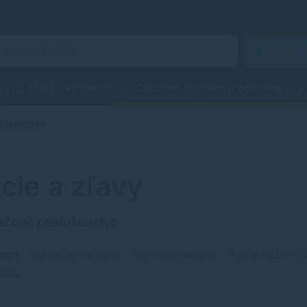
Hľadať
a
IT a Elektronika
Čistenie, hygiena a ochrana
slušenstvo
cie a zľavy
ačové príslušenstvo
ment
Od najlacnejšieho
Od najdrahšieho
Podľa názvu (A