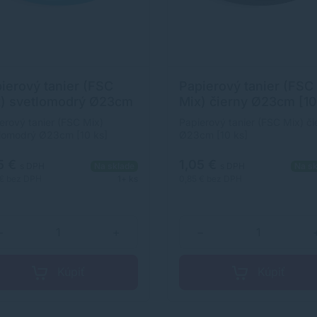
ierový tanier (FSC
Papierový tanier (FSC
) svetlomodrý Ø23cm
Mix) čierny Ø23cm [10
 ks]
ks]
erový tanier (FSC Mix)
Papierový tanier (FSC Mix) či
lomodrý Ø23cm [10 ks]
Ø23cm [10 ks]
5 €
1,05 €
s DPH
Na sklade
s DPH
Na sk
 €
bez DPH
1+ ks
0,85 €
bez DPH
−
+
−
Kúpiť
Kúpiť