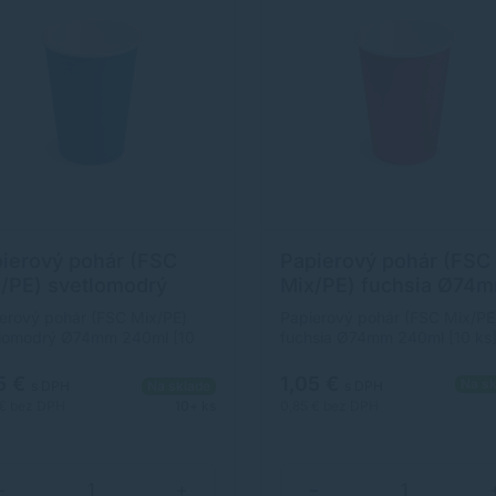
ierový pohár (FSC
Papierový pohár (FSC
/PE) svetlomodrý
Mix/PE) fuchsia Ø74
4mm 240ml [10 ks]
240ml [10 ks]
erový pohár (FSC Mix/PE)
Papierový pohár (FSC Mix/PE
tlomodrý Ø74mm 240ml [10
fuchsia Ø74mm 240ml [10 ks
5 €
1,05 €
Na sk
s DPH
Na sklade
s DPH
 €
bez DPH
10+ ks
0,85 €
bez DPH
−
+
−