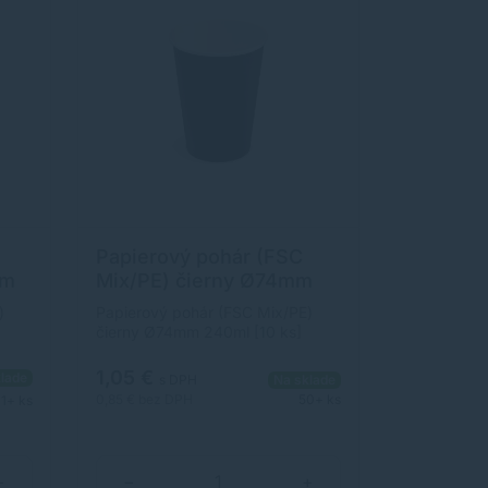
Papierový pohár (FSC
mm
Mix/PE) čierny Ø74mm
240ml [10 ks]
)
Papierový pohár (FSC Mix/PE)
]
čierny Ø74mm 240ml [10 ks]
1,05 €
lade
s DPH
Na sklade
0,85 €
bez DPH
50+ ks
1+ ks
+
−
+