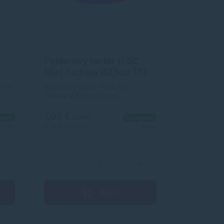
Papierový tanier (FSC
Mix) fuchsia Ø23cm [10
ks]
erny
Papierový tanier (FSC Mix)
fuchsia Ø23cm [10 ks]
1,05 €
lade
s DPH
Na sklade
1+ ks
0,85 €
bez DPH
1+ ks
+
−
+
Kúpiť