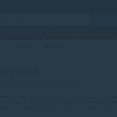
Hľadať
a
IT a Elektronika
Čistenie, hygiena a ochrana
ty
Dekorácie
Párty riad
rty riad
 riad pre štýlovú a praktickú oslavu
iad
je neodmysliteľnou súčasťou každej úspešnej oslavy, či už ide o
 stretnutia. Ponúka praktické a zároveň estetické riešenie, ktoré uľa
anie. S kvalitným jednorazovým riadom sa môžete sústrediť na zábavu
é umývanie.