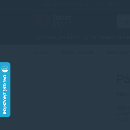
Infolinka (PO-PI: 8:00-15:30)
02 772 770 60
Tonery a náplne
Kancelária a škol
Domov
Obalový materiál
Gastro a pár
Pá
Párty
Párty r
rodinné
upratov
zdĺhav