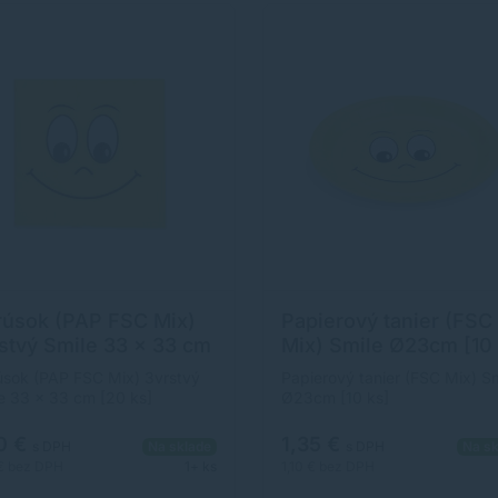
úsok (PAP FSC Mix)
Papierový tanier (FSC
stvý Smile 33 x 33 cm
Mix) Smile Ø23cm [10 
 ks]
sok (PAP FSC Mix) 3vrstvý
Papierový tanier (FSC Mix) Sm
e 33 x 33 cm [20 ks]
Ø23cm [10 ks]
0 €
1,35 €
s DPH
Na sklade
s DPH
Na sk
 €
bez DPH
1+ ks
1,10 €
bez DPH