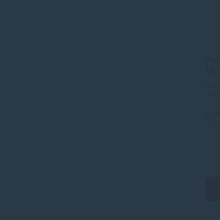
Pap
Mix
[10
Papi
svet
1,0
0,85