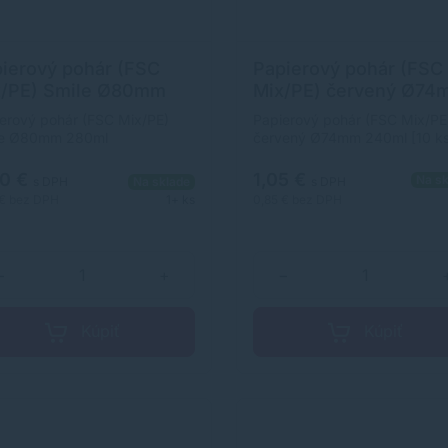
ierový pohár (FSC
Papierový pohár (FSC
x/PE) Smile Ø80mm
Mix/PE) červený Ø74
ml `0,2L/8oz/M` [10
240ml [10 ks]
erový pohár (FSC Mix/PE)
Papierový pohár (FSC Mix/PE
le Ø80mm 280ml
červený Ø74mm 240ml [10 ks
L/8oz/M` [10 ks]
90 €
1,05 €
Na sk
s DPH
Na sklade
s DPH
 €
bez DPH
1+ ks
0,85 €
bez DPH
−
+
−
Kúpiť
Kúpiť