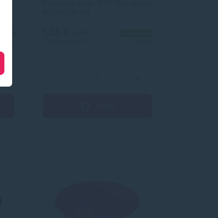
tý
Papierový tanier (FSC Mix) zelený
Ø23cm [10 ks]
1,05 €
lade
s DPH
Na sklade
1+ ks
0,85 €
bez DPH
1+ ks
+
−
+
Kúpiť