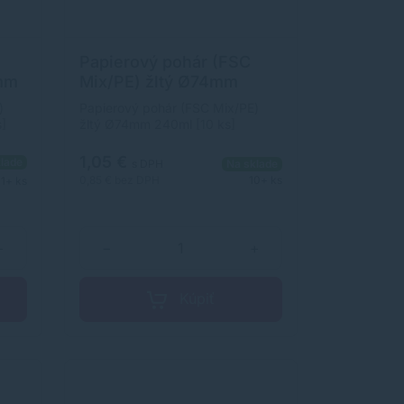
Papierový pohár (FSC
mm
Mix/PE) žltý Ø74mm
240ml [10 ks]
)
Papierový pohár (FSC Mix/PE)
]
žltý Ø74mm 240ml [10 ks]
1,05 €
lade
s DPH
Na sklade
0,85 €
bez DPH
10+ ks
1+ ks
+
−
+
Kúpiť