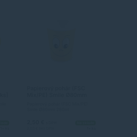
Papierový pohár (FSC
ks]
Mix/PE) Smile Ø80mm
280ml `0,2L/8oz/M` [50
ile
Papierový pohár (FSC Mix/PE)
ks]
Smile Ø80mm 280ml
`0,2L/8oz/M` [50 ks]
2,50 €
lade
s DPH
Na sklade
1+ ks
2,03 €
bez DPH
1+ ks