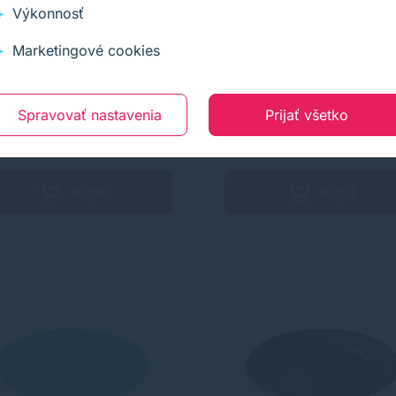
erový tanier (FSC Mix)
Papierový tanier (FSC Mix) žl
Výkonnosť
ený Ø23cm [10 ks]
Ø23cm [10 ks]
Marketingové cookies
5 €
1,05 €
Na sklade
s DPH
s DPH
Na sk
 €
bez DPH
0,85 €
bez DPH
1+ ks
Spravovať nastavenia
Prijať všetko
−
+
−
Kúpiť
Kúpiť