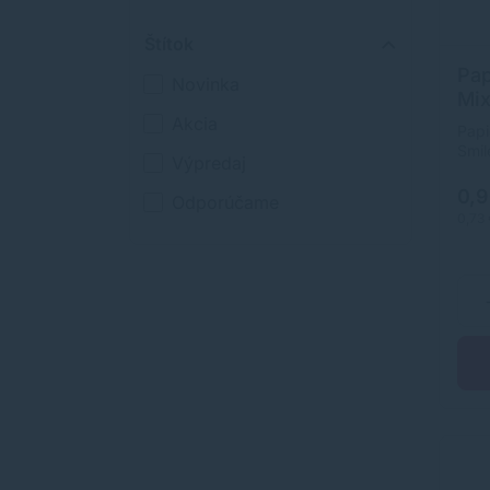
Štítok
Pap
Novinka
Mi
280
Akcia
Papi
ks]
Smi
Výpredaj
`0,2
0,
Odporúčame
0,73