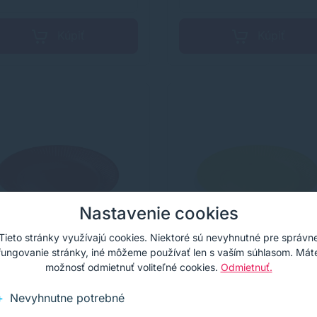
Kúpiť
Kúpiť
Nastavenie cookies
Tieto stránky využívajú cookies. Niektoré sú nevyhnutné pre správn
fungovanie stránky, iné môžeme používať len s vaším súhlasom. Mát
možnosť odmietnuť voliteľné cookies.
Odmietnuť.
ierový tanier (FSC
Papierový tanier (FSC
Nevyhnutne potrebné
) červený Ø23cm [10
Mix) žltý Ø23cm [10 k