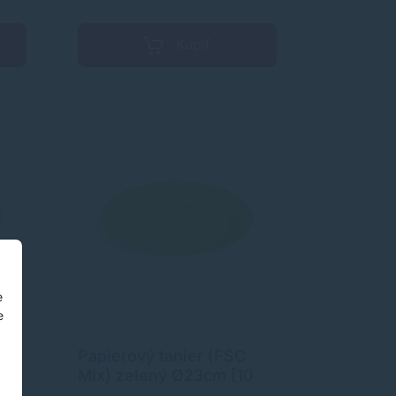
Kúpiť
e
e
Papierový tanier (FSC
s]
Mix) zelený Ø23cm [10
ks]