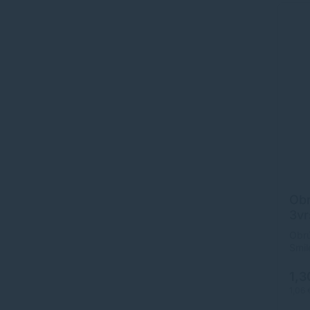
Obr
3vr
[20
Obrú
Smil
1,3
1,06