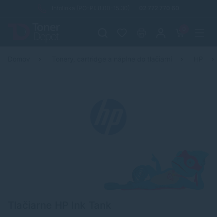
Infolinka (PO-PI: 8:00-15:30)
02 772 770 60
0
Domov
Tonery, cartridge a náplne do tlačiarní
HP
Tlačiarne HP Ink Tank