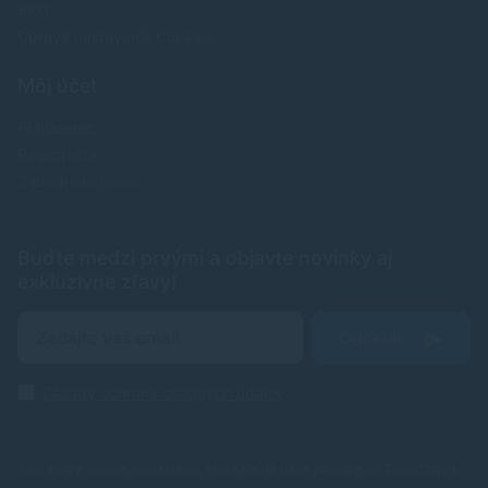
Blog
Upraviť nastavenia Cookies
Môj účet
Prihlásenie
Registrácia
Zabudnuté heslo
Buďte medzi prvými a objavte novinky aj
exkluzívne zľavy!
Odoslať
Zásady ochrany osobných údajov
Spoľahlivé náplne do tlačiarní, ktoré šetria Vaše peniaze od
TonerDepot
.