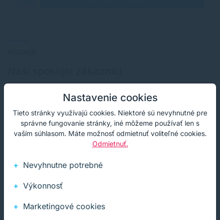
RECENZIE
Naši spokojní zákazníci
Hľadáte garanciu kvality? Namiesto dlhých sľubov
Nastavenie cookies
nechávame hovoriť našich klientov.
Tieto stránky využívajú cookies. Niektoré sú nevyhnutné pre
správne fungovanie stránky, iné môžeme používať len s
vaším súhlasom. Máte možnosť odmietnuť voliteľné cookies.
Odmietnuť.
Tovar dodaný do 2 dní -bez problémov.
Nevyhnutne potrebné
Chlapci východńare ste šikovní.
Výkonnosť
Marketingové cookies