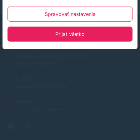
Spravovať nastavenia
Prijať všetko
Infolinka (PO-PI: 8:00-15:30)
02 772 770 60
E-mail
obchod@soft-tech.sk
Adresa
Letná 321, Stropkov