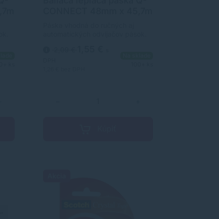
Q-
Baliaca lepiaca páska Q-
,7m
CONNECT 48mm x 45,7m
hnedá
Páska vhodná do ručných aj
ok.
automatických odvíjačov pások.
rba
Rozmery 48 mm × 45,7 m. Farba
1,55 €
2,09 €
s
hnedá.
lade
Na sklade
DPH
0+ ks
100+ ks
1,26 €
bez DPH
+
−
+
Kúpiť
Akcia