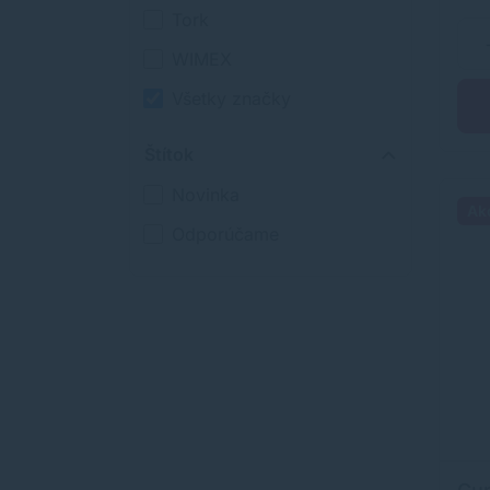
fari
Špagáty a vrecká na
Tork
sprievodky
WIMEX
Textilné pásky
Všetky značky
Vyznačovacie pásky
Štítok
Všetky
Novinka
Ak
Odporúčame