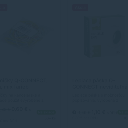
cia
Akcia
mičky Q-CONNECT,
Lepiaca páska Q-
, mix farieb
CONNECT neviditeľná
popisovateľná, 19 mm 
čky na kancelárske a
Lepiaca páska s možnosťou
33m
ce použitievyrobené z
popisovania, vyrobená z
riálu s obsahom 60%
polypropylénu. Bez obsahu
0,60 €
,82 €
s
priemer: mix
rozpúšťadiel. Ľahko sa odvíja
1,10 €
1,49 €
Na sklade
Na sk
s DPH
ostírozťažnosť v
kópiách je neviditeľná. Rozm
0,89 €
bez DPH
50+ ks
10
ratórnych podmienkach:
19 mm × 33 m.
 €
bez DPH
hmotnosť balenia: 25gmix