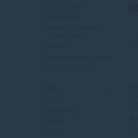
Alufólia, alobal
Ak
Baliace pásky
Dispenzory a odvíjače
lepiacich pások
Gumičky
Lepiace pásky kancelárske
Maskovacie pásky
Montážne pásky a potreby
Gu
Značky
Obrúsky prémium
25g
Apli
Papierové poháre a viečka
gumi
domá
Q-CONNECT
Papierové prírezy -
mate
0
gumy
nepremastiteľné
Scotch
veľk
DPH
labo
0,49
Protišmykové pásky
Tesa
550%