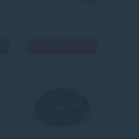
DPH
1+ ks
1+ ks
2,32 €
bez DPH
né
sa
+
−
+
kosť
ssue
Kúpiť
z
oré
aná -
šírka
o
žení:
iela
é
ód
vý
ry
i út