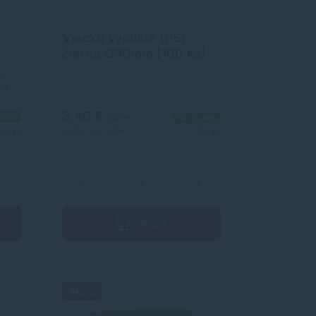
Viečko vypuklé (PS)
čierne O80mm [100 ks]
 v
 a
3,40 €
lade
s DPH
Na sklade
bným
2,76 €
bez DPH
10+ ks
0+ ks
 iné
+
−
+
Kúpiť
Akcia