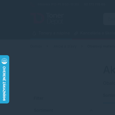
Infolinka (PO-PI: 8:00-15:30)
02 772 770 60
Tonery a náplne
Kancelária a škol
Domov
Akcie a zľavy
Obalový materi
Ak
Obalo
Sorti
Filter
Sortiment