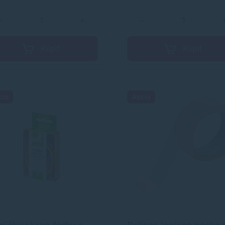
eb
−
+
−
Kúpiť
Kúpiť
cia
Akcia