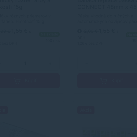
ičky rôzne farby a
Baliaca lepiaca páska 
kosti 15g
CONNECT 48mm x 45
priehľadná
čky rôznych priemerov v
Páska vhodná do ručných aj
 farieb. Hmotnosť 15 g.
automatických odvíjačov pás
Rozmery 48 mm × 45,7 m. Fa
1,55 €
1,55 €
,99 €
2,09 €
s
s
priehľadná.
Na sklade
Na sk
DPH
10
100+ ks
€
bez DPH
1,26 €
bez DPH
−
+
−
Kúpiť
Kúpiť
cia
Akcia