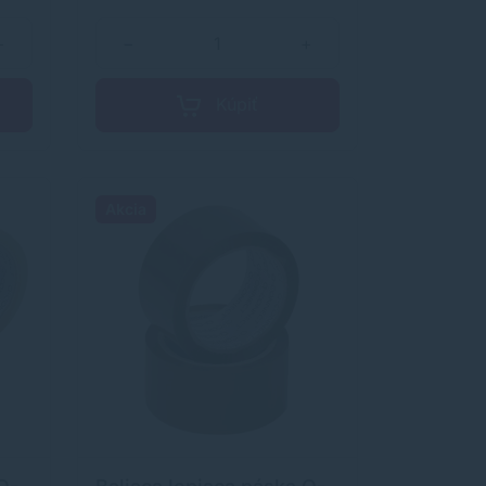
+
−
+
Kúpiť
Akcia