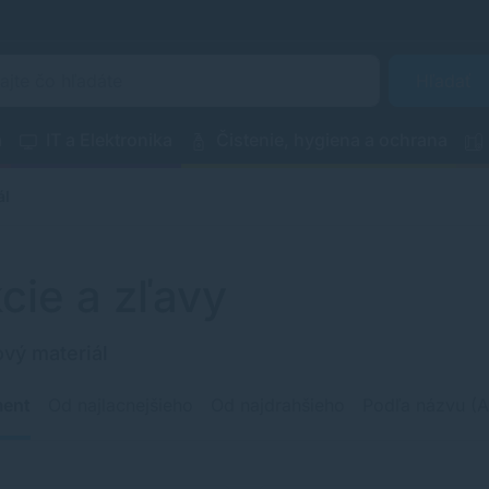
Hľadať
a
IT a Elektronika
Čistenie, hygiena a ochrana
ál
cie a zľavy
vý materiál
ment
Od najlacnejšieho
Od najdrahšieho
Podľa názvu (A