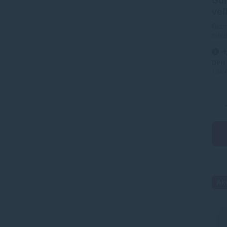
Gum
veľ
Gumi
mixe
1
DPH
1,26 
Ak