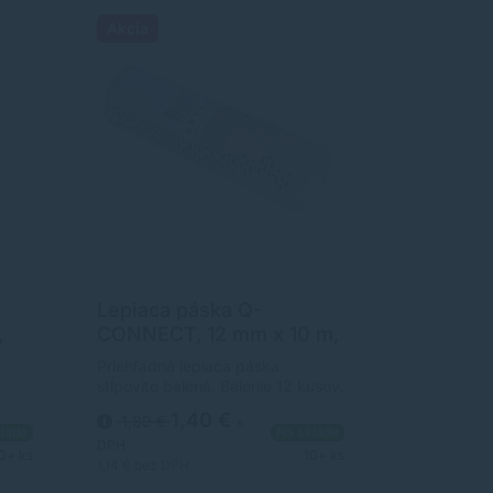
Akcia
Lepiaca páska Q-
,
CONNECT, 12 mm x 10 m,
x
12 ks
Priehľadná lepiaca páska
stĺpovito balená. Balenie 12 kusov.
1,40 €
1,89 €
s
 a na
lade
Na sklade
ery
DPH
0+ ks
10+ ks
1,14 €
bez DPH