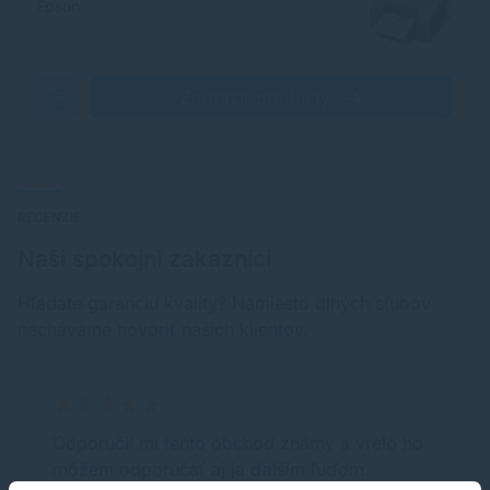
Epson
Zobraziť produkty
RECENZIE
Naši spokojní zákazníci
Hľadáte garanciu kvality? Namiesto dlhých sľubov
nechávame hovoriť našich klientov.
Odporučil mi tento obchod známy a vrelo ho
môžem odporúčať aj ja ďalším ľuďom.