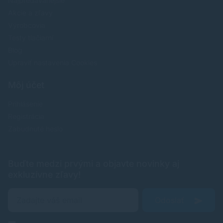
Najpredavánejšie
Akcie a zľavy
Výrobcovia
Testy tlačiarní
Blog
Upraviť nastavenia Cookies
Môj účet
Prihlásenie
Registrácia
Zabudnuté heslo
Buďte medzi prvými a objavte novinky aj
exkluzívne zľavy!
Odoslať