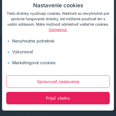
Spokojnosť.
Nastavenie cookies
Tieto stránky využívajú cookies. Niektoré sú nevyhnutné pre
správne fungovanie stránky, iné môžeme používať len s
vaším súhlasom. Máte možnosť odmietnuť voliteľné cookies.
Odmietnuť.
Nevyhnutne potrebné
Výkonnosť
Marketingové cookies
Infolinka (PO-PI: 8:00-15:30)
02 772 770 60
Spravovať nastavenia
E-mail
obchod@soft-tech.sk
Prijať všetko
Adresa
Letná 321, Stropkov