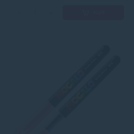
Kúpiť
−
+