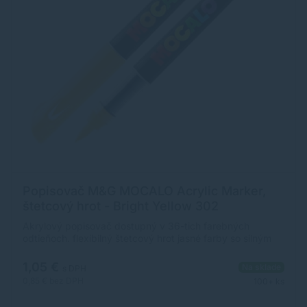
Popisovač M&G MOCALO Acrylic Marker,
štetcový hrot - Bright Yellow 302
Akrylový popisovač dostupný v 36-tich farebných
odtieňoch. flexibilný štetcový hrot jasné farby so silným
krytím široké použitie na rôzne povrchy ultra odolný,
pigmentovaný atrament na vodnej báze rozmer
1,05 €
Na sklade
s DPH
popisovača: 12 x 138 mm (priemer x dĺžka)
0,85 €
bez DPH
100+ ks