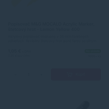
Popisovač M&G MOCALO Acrylic Marker,
štetcový hrot - Lemon Yellow 400
Akrylový popisovač dostupný v 36-tich farebných
odtieňoch. flexibilný štetcový hrot jasné farby so silným
krytím široké použitie na rôzne povrchy ultra odolný,
pigmentovaný atrament na vodnej báze rozmer
1,05 €
Na sklade
s DPH
popisovača: 12 x 138 mm (priemer x dĺžka)
0,85 €
bez DPH
1000+ ks
Kúpiť
−
+