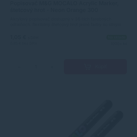
Popisovač M&G MOCALO Acrylic Marker,
štetcový hrot - Neon Orange 300
Akrylový popisovač dostupný v 36-tich farebných
odtieňoch. flexibilný štetcový hrot jasné farby so silným
krytím široké použitie na rôzne povrchy ultra odolný,
pigmentovaný atrament na vodnej báze rozmer
1,05 €
Na sklade
s DPH
popisovača: 12 x 138 mm (priemer x dĺžka)
0,85 €
bez DPH
1000+ ks
Kúpiť
−
+