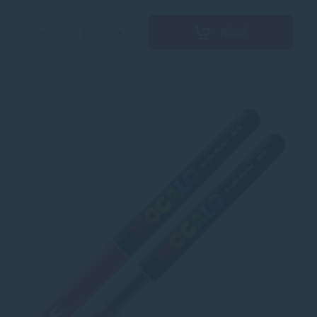
vodou so saponátmi. Šírka stopy je 1,5 mm. Skladovať vo
vodorovnej polohe. Farba: biela.
Kúpiť
−
+