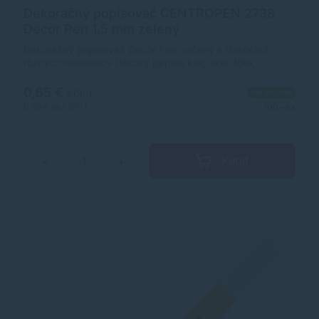
Dekoračný popisovač CENTROPEN 2738
Decor Pen 1,5 mm zelený
Dekoračný popisovač Decor Pen, určený k dekorácii
rôznych materiálov (lakový papier, kov, sklo, fólia,
keramika, kraslica, kameň). Svetlostály pigmentový
atrament na vodnej báze. Stopa písma je výrazne sýta,
0,65 €
Na sklade
s DPH
permanentná, svetlostála. Po dokonalom zaschnutí (min. 4
0,53 €
bez DPH
100+ ks
hod.) sa stopa stáva odolnou voči oteru a na poréznych
povrchoch i vode. Z neporéznych materiálov možno zmyť
vodou so saponátmi. Šírka stopy je 1,5 mm. Skladovať vo
vodorovnej polohe. Farba: zelená.
Kúpiť
−
+