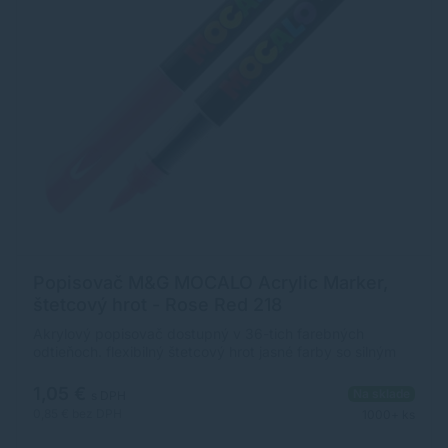
Popisovač M&G MOCALO Acrylic Marker,
štetcový hrot - Rose Red 218
Akrylový popisovač dostupný v 36-tich farebných
odtieňoch. flexibilný štetcový hrot jasné farby so silným
krytím široké použitie na rôzne povrchy ultra odolný,
pigmentovaný atrament na vodnej báze rozmer
1,05 €
Na sklade
s DPH
popisovača: 12 x 138 mm (priemer x dĺžka)
0,85 €
bez DPH
1000+ ks