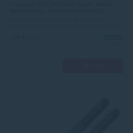
Popisovač M&G MOCALO Acrylic Marker,
štetcový hrot - Blackberry Purple 217
Akrylový popisovač dostupný v 36-tich farebných
odtieňoch. flexibilný štetcový hrot jasné farby so silným
krytím široké použitie na rôzne povrchy ultra odolný,
pigmentovaný atrament na vodnej báze rozmer
1,05 €
Na sklade
s DPH
popisovača: 12 x 138 mm (priemer x dĺžka)
0,85 €
bez DPH
100+ ks
Kúpiť
−
+