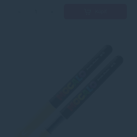
Kúpiť
−
+