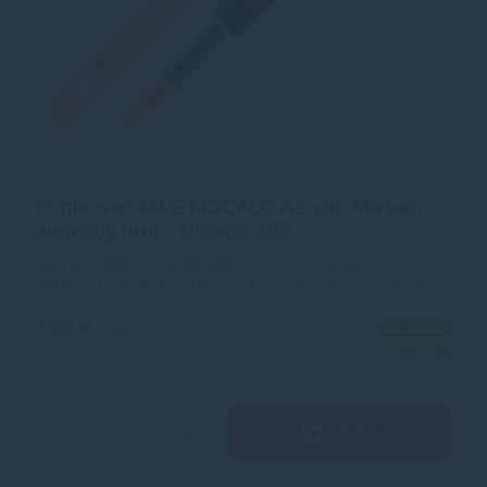
Popisovač M&G MOCALO Acrylic Marker,
štetcový hrot - Orange 303
Akrylový popisovač dostupný v 36-tich farebných
odtieňoch. flexibilný štetcový hrot jasné farby so silným
krytím široké použitie na rôzne povrchy ultra odolný,
pigmentovaný atrament na vodnej báze rozmer
1,05 €
Na sklade
s DPH
popisovača: 12 x 138 mm (priemer x dĺžka)
0,85 €
bez DPH
1000+ ks
Kúpiť
−
+