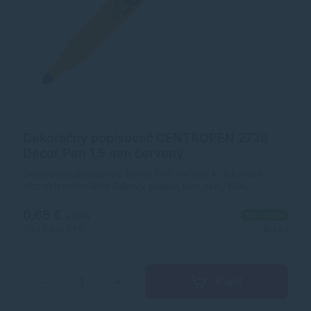
Dekoračný popisovač CENTROPEN 2738
Decor Pen 1,5 mm červený
Dekoračný popisovač Decor Pen, určený k dekorácii
rôznych materiálov (lakový papier, kov, sklo, fólia,
keramika, kraslica, kameň). Svetlostály pigmentový
atrament na vodnej báze. Stopa písma je výrazne sýta,
0,65 €
Na sklade
s DPH
permanentná, svetlostála. Po dokonalom zaschnutí (min. 4
0,53 €
bez DPH
10+ ks
hod.) sa stopa stáva odolnou voči oteru a na poréznych
povrchoch i vode. Z neporéznych materiálov možno zmyť
vodou so saponátmi. Šírka stopy je 1,5 mm. Skladovať vo
vodorovnej polohe. Farba: červená.
Kúpiť
−
+