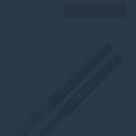
Kúpiť
−
+