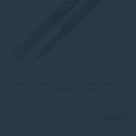
Popisovač M&G MOCALO Acrylic Marker,
štetcový hrot - Bright Green 503
Akrylový popisovač dostupný v 36-tich farebných
odtieňoch. flexibilný štetcový hrot jasné farby so silným
krytím široké použitie na rôzne povrchy ultra odolný,
pigmentovaný atrament na vodnej báze rozmer
1,05 €
Na sklade
s DPH
popisovača: 12 x 138 mm (priemer x dĺžka)
0,85 €
bez DPH
1000+ ks