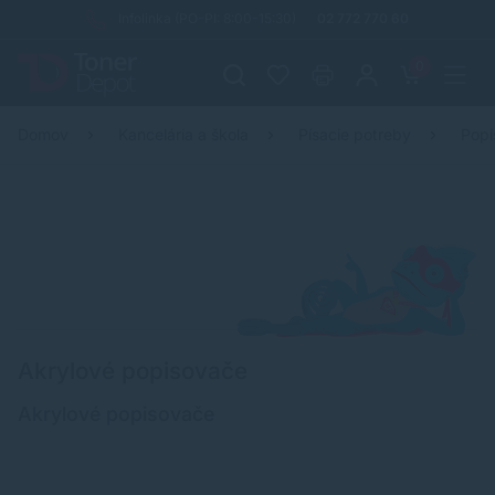
Infolinka (PO-PI: 8:00-15:30)
02 772 770 60
0
Domov
Kancelária a škola
Písacie potreby
Popi
Akrylové popisovače
Akrylové popisovače