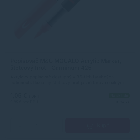
Popisovač M&G MOCALO Acrylic Marker,
štetcový hrot - Carminum 425
Akrylový popisovač dostupný v 36-tich farebných
odtieňoch. flexibilný štetcový hrot jasné farby so silným
krytím široké použitie na rôzne povrchy ultra odolný,
pigmentovaný atrament na vodnej báze rozmer
1,05 €
Na sklade
s DPH
popisovača: 12 x 138 mm (priemer x dĺžka)
0,85 €
bez DPH
100+ ks
Kúpiť
−
+