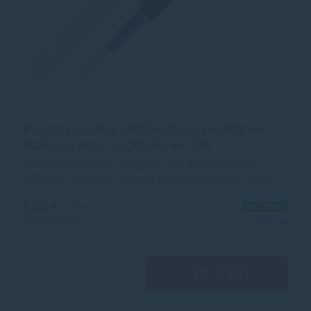
Popisovač M&G MOCALO Acrylic Marker,
štetcový hrot - Light Green 538
Akrylový popisovač dostupný v 36-tich farebných
odtieňoch. flexibilný štetcový hrot jasné farby so silným
krytím široké použitie na rôzne povrchy ultra odolný,
pigmentovaný atrament na vodnej báze rozmer
1,05 €
Na sklade
s DPH
popisovača: 12 x 138 mm (priemer x dĺžka)
0,85 €
bez DPH
100+ ks
Kúpiť
−
+