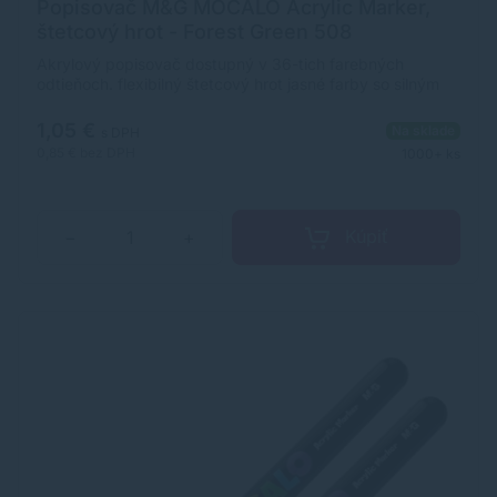
Popisovač M&G MOCALO Acrylic Marker,
štetcový hrot - Forest Green 508
Akrylový popisovač dostupný v 36-tich farebných
odtieňoch. flexibilný štetcový hrot jasné farby so silným
krytím široké použitie na rôzne povrchy ultra odolný,
pigmentovaný atrament na vodnej báze rozmer
1,05 €
Na sklade
s DPH
popisovača: 12 x 138 mm (priemer x dĺžka)
0,85 €
bez DPH
1000+ ks
Kúpiť
−
+