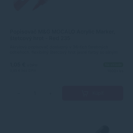
Popisovač M&G MOCALO Acrylic Marker,
štetcový hrot - Red 235
Akrylový popisovač dostupný v 36-tich farebných
odtieňoch. flexibilný štetcový hrot jasné farby so silným
krytím široké použitie na rôzne povrchy ultra odolný,
pigmentovaný atrament na vodnej báze rozmer
1,05 €
Na sklade
s DPH
popisovača: 12 x 138 mm (priemer x dĺžka)
0,85 €
bez DPH
1000+ ks
Kúpiť
−
+