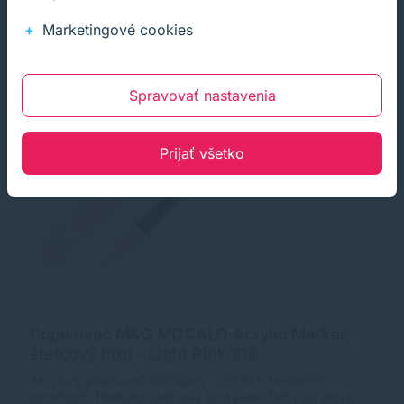
Marketingové cookies
Spravovať nastavenia
Prijať všetko
Popisovač M&G MOCALO Acrylic Marker,
štetcový hrot - Light Pink 219
Akrylový popisovač dostupný v 36-tich farebných
odtieňoch. flexibilný štetcový hrot jasné farby so silným