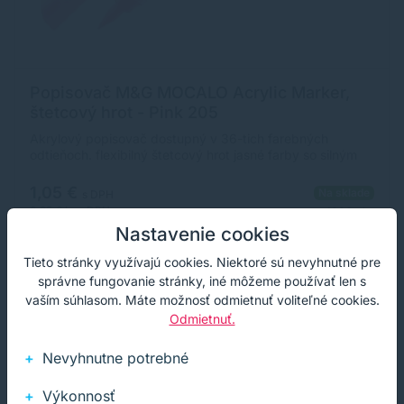
Popisovač M&G MOCALO Acrylic Marker,
štetcový hrot - Pink 205
Akrylový popisovač dostupný v 36-tich farebných
odtieňoch. flexibilný štetcový hrot jasné farby so silným
krytím široké použitie na rôzne povrchy ultra odolný,
pigmentovaný atrament na vodnej báze rozmer
1,05 €
Na sklade
s DPH
popisovača: 12 x 138 mm (priemer x dĺžka)
0,85 €
bez DPH
1000+ ks
Nastavenie cookies
Tieto stránky využívajú cookies. Niektoré sú nevyhnutné pre
Kúpiť
−
+
správne fungovanie stránky, iné môžeme používať len s
vaším súhlasom. Máte možnosť odmietnuť voliteľné cookies.
Odmietnuť.
Nevyhnutne potrebné
Výkonnosť