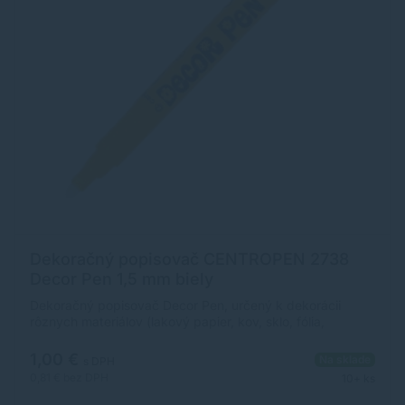
Dekoračný popisovač CENTROPEN 2738
Decor Pen 1,5 mm biely
Dekoračný popisovač Decor Pen, určený k dekorácii
rôznych materiálov (lakový papier, kov, sklo, fólia,
keramika, kraslica, kameň). Svetlostály pigmentový
atrament na vodnej báze. Stopa písma je výrazne sýta,
1,00 €
Na sklade
s DPH
permanentná, svetlostála. Po dokonalom zaschnutí (min. 4
0,81 €
bez DPH
10+ ks
hod.) sa stopa stáva odolnou voči oteru a na poréznych
povrchoch i vode. Z neporéznych materiálov možno zmyť