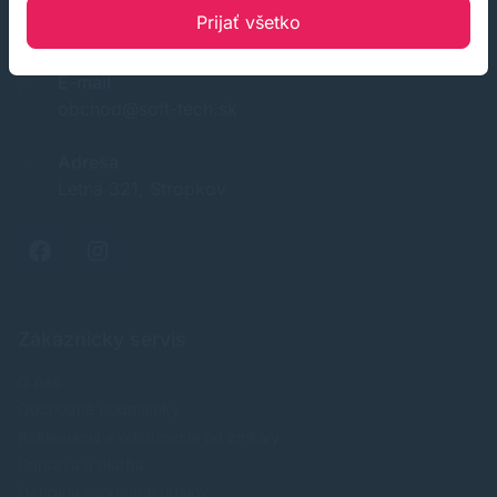
Infolinka (PO-PI: 8:00-15:30)
Prijať všetko
02 772 770 60
E-mail
obchod@soft-tech.sk
Adresa
Letná 321, Stropkov
Zákaznícky servis
O nás
Obchodné podmienky
Reklamácia a odstúpenie od zmluvy
Doprava a platba
Ochrana osobných údajov