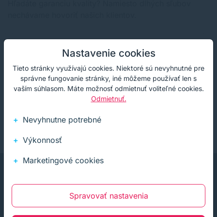
Hľadáte garanciu kvality? Namiesto dlhých sľubov
nechávame hovoriť našich klientov.
Nastavenie cookies
Doporučujem, seriózna firma
Tieto stránky využívajú cookies. Niektoré sú nevyhnutné pre
správne fungovanie stránky, iné môžeme používať len s
vaším súhlasom. Máte možnosť odmietnuť voliteľné cookies.
Odmietnuť.
Nevyhnutne potrebné
Výkonnosť
Marketingové cookies
Spravovať nastavenia