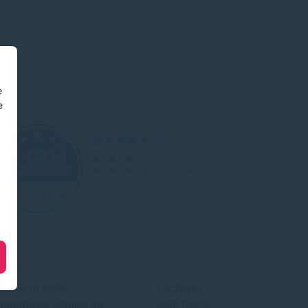
e
e
rat som kupil
Lacnejsie ako obchod kde
oblemovo naplne do
som nakupovala doteraz.