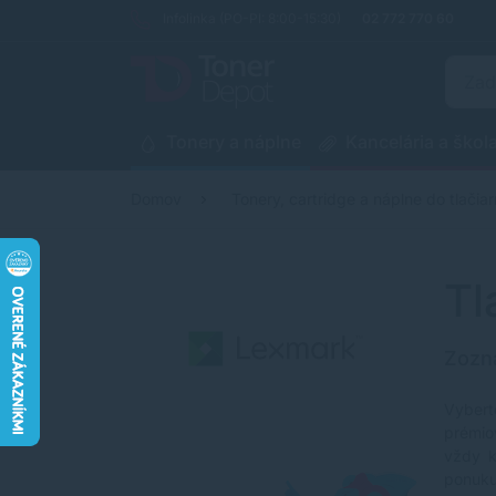
Infolinka (PO-PI: 8:00-15:30)
02 772 770 60
Tonery a náplne
Kancelária a škol
Domov
Tonery, cartridge a náplne do tlačiar
Tl
Zozna
Vybert
prémio
vždy k
ponuku