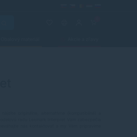
0
Obalový materiál
Akcie a zľavy
et
nájdite originálne, alternatívne (kompatibilné) a
 modelovú radu Lexmark Interpret Vám zabezpečia
 neváhajte nás kontaktovať a my Vám pripravíme