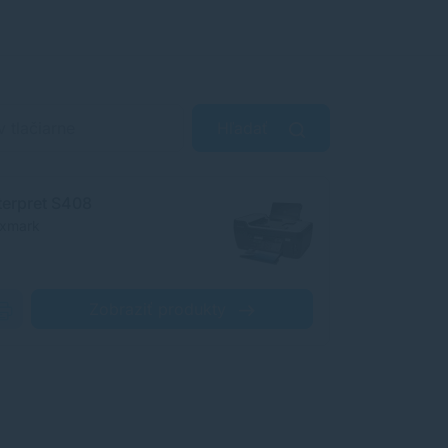
Hľadať
terpret S408
xmark
Zobraziť produkty