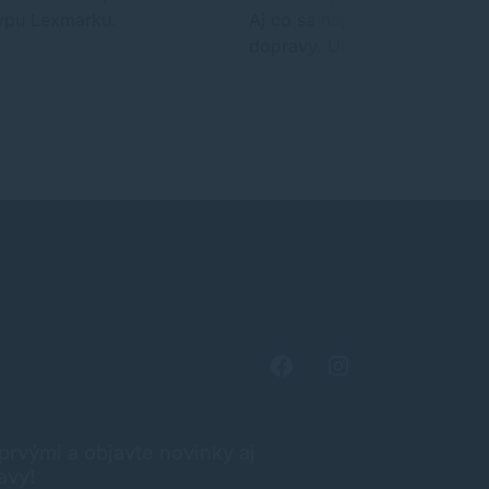
typu Lexmarku.
Aj co sa naplni tyka aj
dopravy. Urcite tu…
rvými a objavte novinky aj
avy!