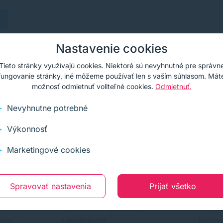
Nastavenie cookies
Tieto stránky využívajú cookies. Niektoré sú nevyhnutné pre správn
fungovanie stránky, iné môžeme používať len s vaším súhlasom. Mát
možnosť odmietnuť voliteľné cookies.
Odmietnuť.
Nevyhnutne potrebné
azníci
Výkonnosť
sľubov nechávame hovoriť našich klientov.
Marketingové cookies
Spravovať nastavenia
Prijať všetko
ť
odporúčam aj ostatným
Prvy k
var ,
zákazníkom
bezpr