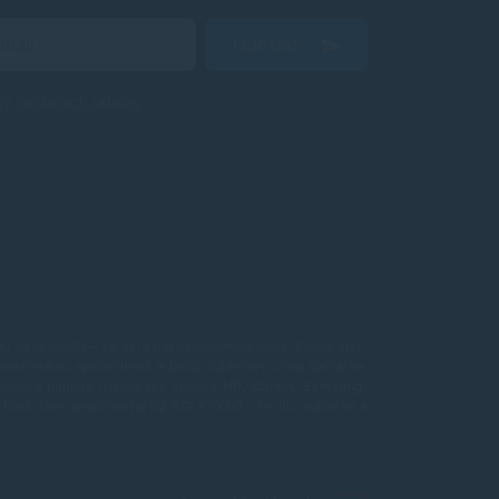
Odoslať
ny osobných údajov
 za originály – za výrazne výhodnejšie ceny. Tlačte viac,
maximálnu spoľahlivosť a bezproblémový chod tlačiarne.
ponuke nájdete náplne pre značky
HP, Canon, Samsung,
ť? Radi vám poradíme na
02 772 770 60
– rýchlo, odborne a