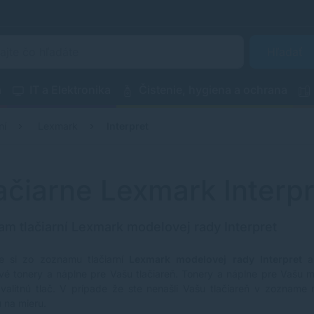
Hľadať
a
IT a Elektronika
Čistenie, hygiena a ochrana
ní
Lexmark
Interpret
ačiarne Lexmark Interpr
m tlačiarní Lexmark modelovej rady Interpret
e si zo zoznamu tlačiarní
Lexmark modelovej rady Interpret
a 
vé tonery a náplne pre Vašu tlačiareň. Tonery a náplne pre Vašu
valitnú tlač. V prípade že ste nenašli Vašu tlačiareň v zozname
 na mieru.