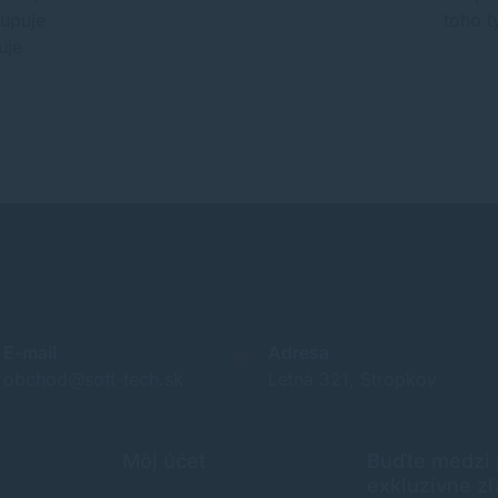
kupuje
toho 
uje
E-mail
Adresa
obchod@soft-tech.sk
Letná 321, Stropkov
Môj účet
Buďte medzi p
exkluzívne zľ