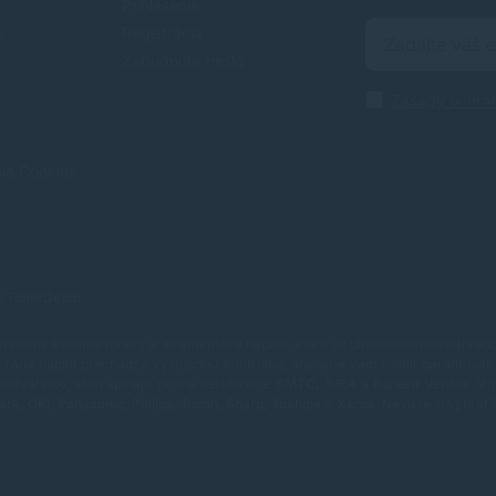
Prihlásenie
e
Registrácia
Zabudnuté heslo
Zásady ochra
nia Cookies
od
TonerDepot
.
nášame kvalitné tonery a atramentové náplne, ktoré sú plnohodnotnou náhradou
rada náplní prechádza výstupnou kontrolou, aby sme vám mohli garantovať 
vateľov, ktorí spĺňajú prísne certifikácie
SMTC, SIRA a Bureau Veritas
.
V 
ark, OKI, Panasonic, Philips, Ricoh, Sharp, Toshiba a Xerox
.
Neviete si vybra