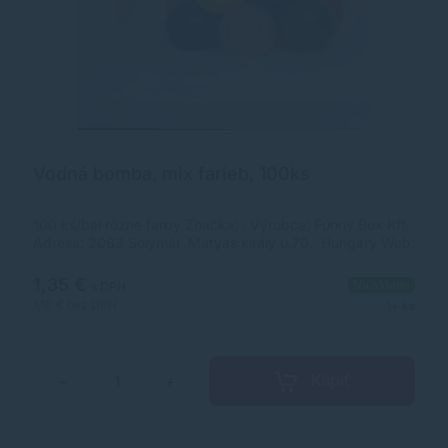
Vodná bomba, mix farieb, 100ks
100 ks/bal rôzne farby Značka: . Výrobca: Funny Box Kft.
Adresa: 2083 Solymár, Mátyás király u.70., Hungary Web:
www.partypoint.hu Email:
info@funnybox.hu
1,35 €
Na sklade
s DPH
1,10 €
bez DPH
1+ ks
Kúpiť
−
+