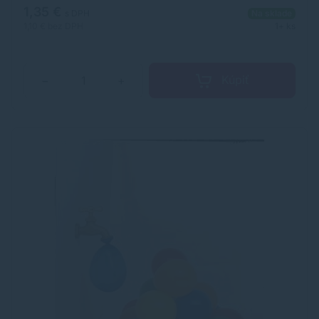
1,35 €
s DPH
Na sklade
1,10 €
bez DPH
1+ ks
Kúpiť
−
+