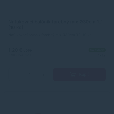
Nafukovací balónik farebný mix Ø30cm `L`
[10 ks]
Nafukovací balónik farebný mix Ø30cm `L` [10 ks]
1,20 €
Na sklade
s DPH
0,98 €
bez DPH
1+ ks
Kúpiť
−
+