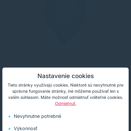
Nastavenie cookies
Nafukovací balónik nebesky modrý Ø25cm
`M` [10 ks]
Tieto stránky využívajú cookies. Niektoré sú nevyhnutné pre
správne fungovanie stránky, iné môžeme používať len s
Nafukovací balónik nebesky modrý Ø25cm `M` [10 ks]
vaším súhlasom. Máte možnosť odmietnuť voliteľné cookies.
Odmietnuť.
1,05 €
Na sklade
s DPH
Nevyhnutne potrebné
0,85 €
bez DPH
1+ ks
Výkonnosť