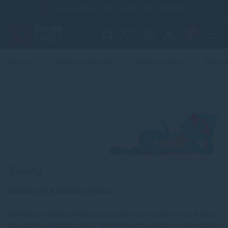
Infolinka (PO-PI: 8:00-15:30)
02 772 770 60
0
Domov
Obalový materiál
Gastro a párty
Dekorá
Balóny
Balóny pre každú oslavu
Balóny
sú neodmysliteľnou súčasťou každej oslavy, či už ide o
narodeniny, svadby, párty, firemné eventy alebo iné slávnostné