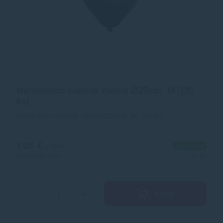
Nafukovací balónik čierny Ø25cm `M` [10
ks]
Nafukovací balónik čierny Ø25cm `M` [10 ks]
1,05 €
Na sklade
s DPH
0,85 €
bez DPH
1+ ks
Kúpiť
−
+