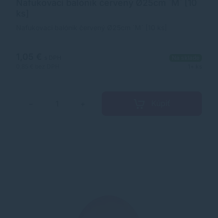
Nafukovací balónik červený Ø25cm `M` [10
ks]
Nafukovací balónik červený Ø25cm `M` [10 ks]
1,05 €
s DPH
Na sklade
0,85 €
bez DPH
1+ ks
Kúpiť
−
+