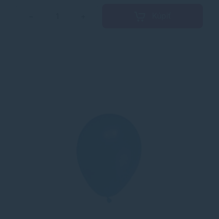
Kúpiť
−
+