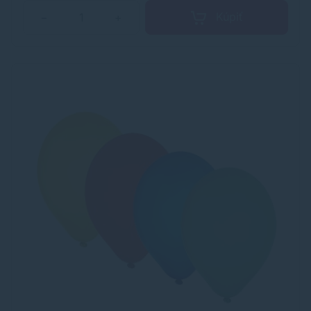
Kúpiť
−
+