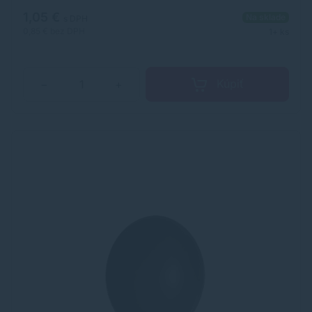
1,05 €
Na sklade
s DPH
0,85 €
bez DPH
1+ ks
Kúpiť
−
+