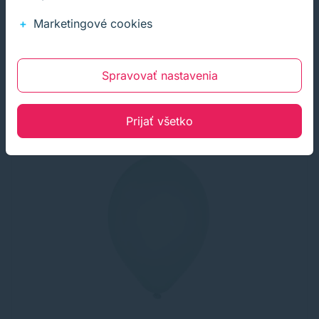
Kúpiť
−
+
Marketingové cookies
Spravovať nastavenia
Prijať všetko