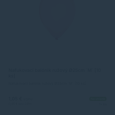
Nafukovací balónik ružový Ø25cm `M` [10
ks]
Nafukovací balónik ružový Ø25cm `M` [10 ks]
1,05 €
Na sklade
s DPH
0,85 €
bez DPH
1+ ks