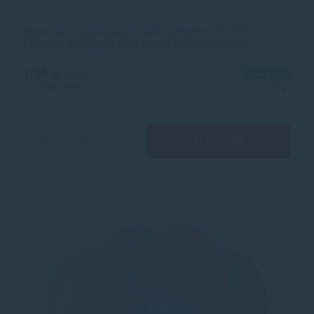
rôzne farby vynikajúca kvalita vyrobené zo 100%
kaučuku, biologicky rozložiteľný materiál Značka: .
Výrobca: Funny Box Kft. Adresa: 2083 Solymár, Mátyás
király u.70., Hungary Web: www.partypoint.hu Email:
1,35 €
Na sklade
s DPH
info@funnybox.hu
1,10 €
bez DPH
1+ ks
Kúpiť
−
+