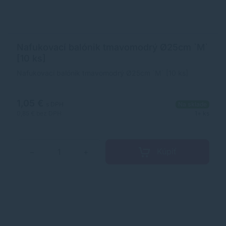
Nafukovací balónik tmavomodrý Ø25cm `M`
[10 ks]
Nafukovací balónik tmavomodrý Ø25cm `M` [10 ks]
1,05 €
s DPH
Na sklade
0,85 €
bez DPH
1+ ks
Kúpiť
−
+