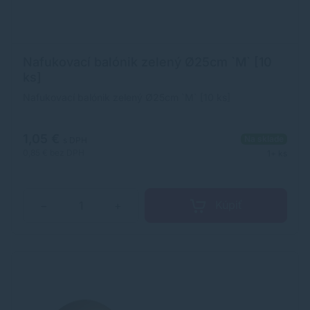
Nafukovací balónik zelený Ø25cm `M` [10
ks]
Nafukovací balónik zelený Ø25cm `M` [10 ks]
1,05 €
Na sklade
s DPH
0,85 €
bez DPH
1+ ks
Kúpiť
−
+