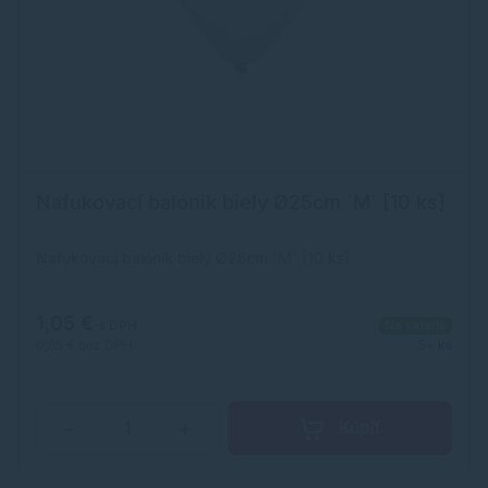
Nafukovací balónik biely Ø25cm `M` [10 ks]
Nafukovací balónik biely Ø25cm `M` [10 ks]
1,05 €
s DPH
Na sklade
0,85 €
bez DPH
5+ ks
Kúpiť
−
+