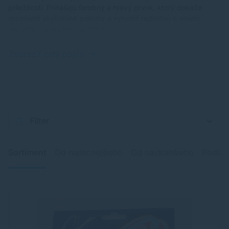
príležitosti. Prinášajú farebný a hravý prvok, ktorý dokáže
rozveseliť akýkoľvek priestor a vytvoriť radostnú a veselú
atmosféru pre všetkých hostí.
Zobraziť celý popis
Filter
Sortiment
Od najlacnejšieho
Od najdrahšieho
Podľa 