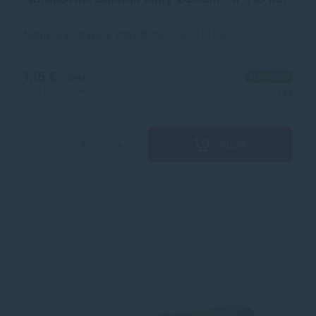
Nafukovací balónik zlatý Ø25cm `M` [10 ks]
1,15 €
Na sklade
s DPH
0,93 €
bez DPH
1+ ks
Kúpiť
−
+