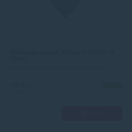
Nafukovací balónik strieborný Ø25cm `M`
[10 ks]
Nafukovací balónik strieborný Ø25cm `M` [10 ks]
1,15 €
Na sklade
s DPH
0,93 €
bez DPH
1+ ks
Kúpiť
−
+