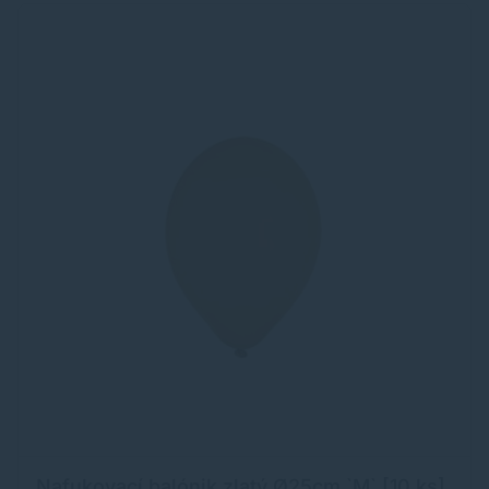
Nafukovací balónik zlatý Ø25cm `M` [10 ks]