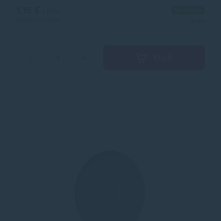
1,15 €
Na sklade
s DPH
0,93 €
bez DPH
1+ ks
Kúpiť
−
+