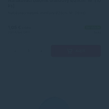
Nafukovací balónik oranžový Ø25cm `M` [10
ks]
Nafukovací balónik oranžový Ø25cm `M` [10 ks]
1,05 €
Na sklade
s DPH
0,85 €
bez DPH
1+ ks
Kúpiť
−
+