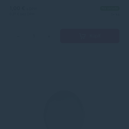
www.partypoint.hu Email:
info@funnybox.hu
1,00 €
Na sklade
s DPH
0,81 €
bez DPH
1+ ks
Kúpiť
−
+