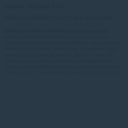
Dátové úložiská NAS
Dátové úložiská NAS pre firmy a domácnosti
Dátové úložiská NAS (Network Attached Storage)
sú
ideálnym riešením pre efektívne a bezpečné ukladanie a
zdieľanie dát v domácnostiach aj podnikoch. Tieto zariadenia
ponúkajú centralizované úložisko, ktoré je pripojené k vašej
miestnej sieti, čo umožňuje prístup k súborom z viacerých
zariadení, ako sú počítače, smartfóny, tablety alebo smart
televízory. NAS zariadenia sú skvelým riešením na zálohovanie
dôležitých dát, zdieľanie multimediálnych súborov alebo ako
bezpečné úložisko pre vaše firemné dokumenty.
Zobraziť celý popis