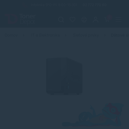
Infolinka (PO-PI: 8:00-15:30)
02 772 770 60
0
Domov
IT a Elektronika
Sieťové prvky
Dátové ú