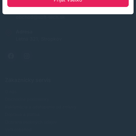
E-mail
obchod@soft-tech.sk
Adresa
Letná 321, Stropkov
Zákaznícky servis
O nás
Obchodné podmienky
Reklamácia a odstúpenie od zmluvy
Doprava a platba
Ochrana osobných údajov
Veľkoobchod