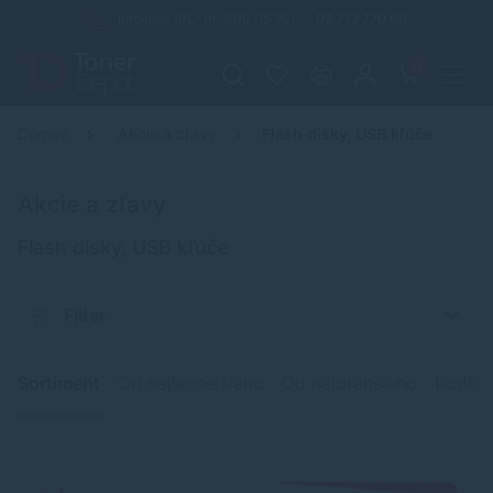
Infolinka (PO-PI: 8:00-15:30)
02 772 770 60
0
Domov
Akcie a zľavy
Flash disky, USB kľúče
Akcie a zľavy
Flash disky, USB kľúče
Filter
Sortiment
Od najlacnejšieho
Od najdrahšieho
Podľa 