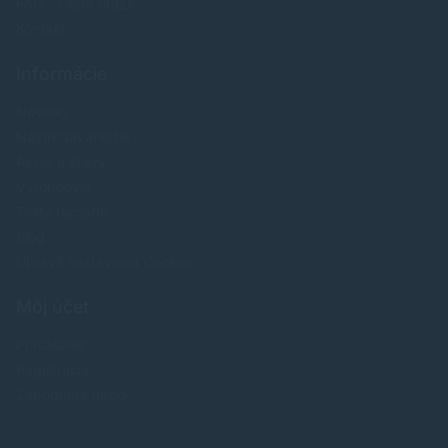
FAQ - časté otázky
Kontakt
Informácie
Novinky
Najpredavánejšie
Akcie a zľavy
Výrobcovia
Testy tlačiarní
Blog
Upraviť nastavenia Cookies
Môj účet
Prihlásenie
Registrácia
Zabudnuté heslo