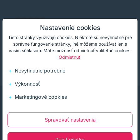
Nastavenie cookies
Rýchle dodanie, tonery sú fajn
Tieto stránky využívajú cookies. Niektoré sú nevyhnutné pre
správne fungovanie stránky, iné môžeme používať len s
vaším súhlasom. Máte možnosť odmietnuť voliteľné cookies.
Odmietnuť.
Nevyhnutne potrebné
Výkonnosť
Marketingové cookies
Spravovať nastavenia
Infolinka (PO-PI: 8:00-15:30)
02 772 770 60
Prijať všetko