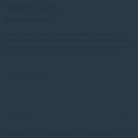
Bombičky do pera
Bombičky do pera
Objavte našu komplexnú ponuku
bombičiek do pier
, ktorá
vám poskytne všetko potrebné pre bezproblémové a efektívne
písanie s vašimi plniacimi perami. Naša kolekcia zahrňuje rôzne
typy a farby bombičiek, ktoré sú navrhnuté na to, aby
zaisťovali hladký tok atramentu a maximálny komfort pri písaní.
Zobraziť celý popis
Filter
Sortiment
Od najlacnejšieho
Od najdrahšieho
Podľa 