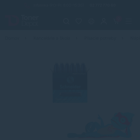
Infolinka (PO-PI: 8:00-15:30)
02 772 770 60
0
Domov
Kancelária a škola
Písacie potreby
Nápl