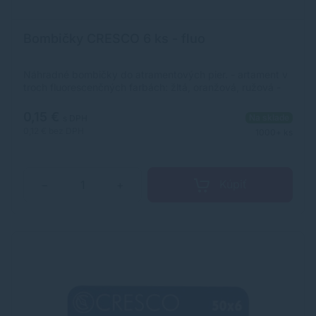
Bombičky CRESCO 6 ks - fluo
Náhradné bombičky do atramentových pier. - artament v
troch fluorescenčných farbách: žltá, oranžová, ružová -
balené v krabičke po 6 ks z rovnakej farby
0,15 €
Na sklade
s DPH
0,12 €
bez DPH
1000+ ks
Kúpiť
−
+