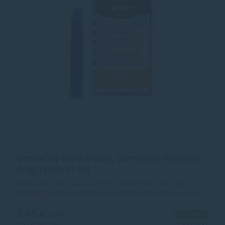
Bombičky M&G modrý, gumovací atrament
0,9g (sada 10 ks)
Náhradná gumovacia náplň do bombičkových pier,
balenie 10 ks farba modrá špeciálny atrament sa vymaže
trením gumy o papier (teplota nad 60°C) nevhodný pre
archívne dokumenty
3,45 €
Na sklade
s DPH
2,80 €
bez DPH
1000+ ks