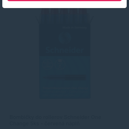
Bombičky do rollerov Schneider One
Change 5ks - červená náplň