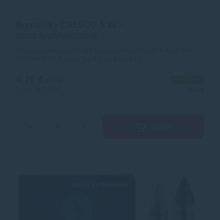
Bombičky CRESCO 5 ks -
modré/univerzálne
Náhradné bombičky do atramentových pier s modrým
atramentom, balené po 5 ks v krabičke.
0,75 €
Na sklade
s DPH
0,61 €
bez DPH
10+ ks
Kúpiť
−
+