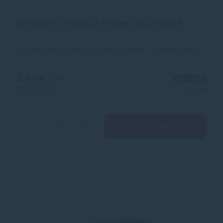
Bombičky STABILO blister 12ks, modré
12ks atramentových bombičiek, modré, zmizíkovateľné.
2,85 €
Na sklade
s DPH
2,32 €
bez DPH
50+ ks
Kúpiť
−
+