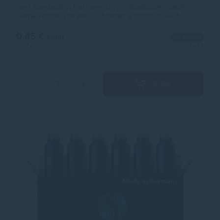
Šesť štandardných atramentových bombičiek. náplň:
čierna vhodné pre perá Schneider a mnoho ďalších
značiek
0,45 €
s DPH
Na sklade
0,37 €
bez DPH
1+ ks
Kúpiť
−
+