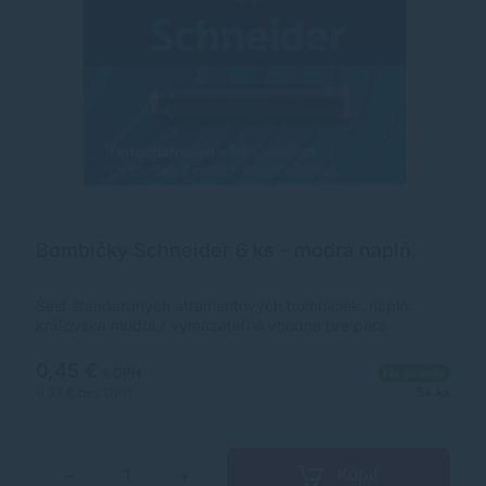
Bombičky Schneider 6 ks - modrá náplň
Šesť štandardných atramentových bombičiek. náplň:
kráľovská modrá / vymazateľná vhodné pre perá
Schneider a mnoho ďalších značiek
0,45 €
s DPH
Na sklade
0,37 €
bez DPH
5+ ks
Kúpiť
−
+