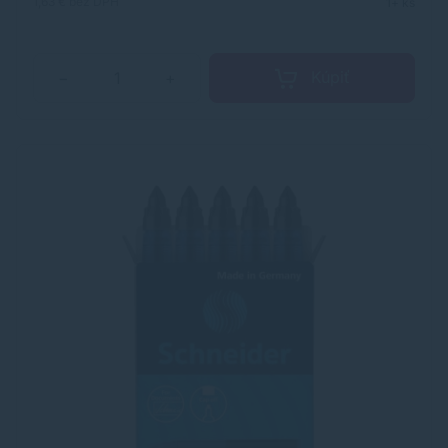
1,63 €
bez DPH
1+ ks
technológia Liquid-Ink zaručuje konzistentný tok
atramentu od začiatku do konca, bez škvŕn alebo
presakovania Balenie obsahuje 5 ks.
Kúpiť
−
+