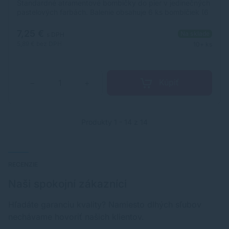
Štandardné atramentové bombičky do pier v jedinečných
pastelových farbách. Balenie obsahuje 6 ks bombičiek (6
rovnakých farieb). vhodné pre plniace perá a rollery
Schneider a iné značky farby: 1 x Lemon Cake, Cognac,
7,25 €
Na sklade
s DPH
Rose, Blush, Lilac, Ice Blue and 2 x Bermuda Blue, Apricot
5,89 €
bez DPH
10+ ks
vyrobené v Nemecku. farebnú variantu vyberte v poli nad
cenovkouCena je za sadu 6 ks rovnakých farieb.
Kúpiť
−
+
Produkty 1 - 14 z 14
RECENZIE
Naši spokojní zákazníci
Hľadáte garanciu kvality? Namiesto dlhých sľubov
nechávame hovoriť našich klientov.