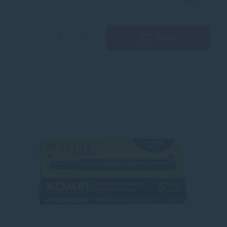
Kúpiť
−
+