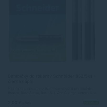
Bombičky do rollerov Schneider 852/5ks -
čierna náplň
Náplň pre plniace pero Schneider vhodná pre modely:
Breeze, Base Senso, Base Ball, One Change. univerzálna
atramentová bombička s plastovým, kužeľovým hrotom
veľkosť hrotu: 0,5 mm (M) čierny atrament je odolný voči
2,00 €
Na sklade
s DPH
rozmazaniu pri neskoršom zvýrazňovaní inovatívna