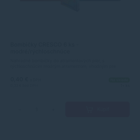
Bombičky CRESCO 6 ks -
modré/rýchloschnúce
Náhradné bombičky do atramentových pier, s
rýchloschnúcim modrým atramentom, vhodným pre
ľavákov, balené po 6 ks v krabičke.
0,40 €
s DPH
Na sklade
0,33 €
bez DPH
1+ ks
Kúpiť
−
+