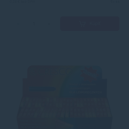
0,28 €
bez DPH
5+ ks
Kúpiť
−
+