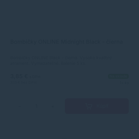
Bombičky ONLINE Midnight Black - čierna
Bombičky ONLINE Black - čierna. Vysoko kvalitný
atrament. Vymazateľné. Balenie 5 ks.
3,85 €
Na sklade
s DPH
3,13 €
bez DPH
1+ ks
Kúpiť
−
+