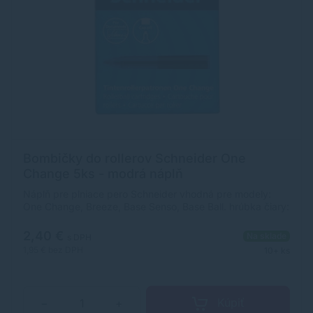
Bombičky do rollerov Schneider One
Change 5ks - modrá náplň
Náplň pre plniace pero Schneider vhodná pre modely:
One Change, Breeze, Base Senso, Base Ball. hrúbka čiary:
0,6 mm vodeodolnosť podľa normy pre atrament ISO
14145-2 konzistentný tok atramentu od začiatku do
2,40 €
Na sklade
s DPH
konca rýchloschnúci a odolný voči rozmazaniu atrament
1,95 €
bez DPH
10+ ks
bez uzáveru nevyschne, ani keď je uzáver odstránený 2 –
3 dni technológia tekutého atramentu s viditeľnou
hladinou atramentu Balenie obsahuje 5 ks.
Kúpiť
−
+