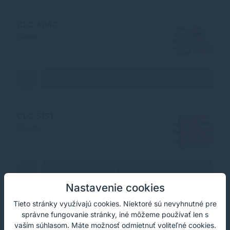
CLC 4040
Canon
Zobraziť produkty
CLC 5151
Canon
Zobraziť produkty
Nastavenie cookies
Tieto stránky využívajú cookies. Niektoré sú nevyhnutné pre
správne fungovanie stránky, iné môžeme používať len s
vaším súhlasom. Máte možnosť odmietnuť voliteľné cookies.
RECENZIE