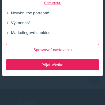
Odmietnuť.
Naši spokojní zákazníci
Nevyhnutne potrebné
Hľadáte garanciu kvality? Namiesto dlhých sľubov
nechávame hovoriť našich klientov.
Výkonnosť
Marketingové cookies
Super stránka, skvelé jednanie, rýchle
Spravovať nastavenia
doručenie. Pre mňa topka
Prijať všetko