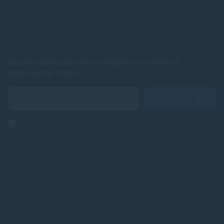
Prihlásenie
Registrácia
Zabudnuté heslo
Buďte medzi prvými a objavte novinky aj
exkluzívne zľavy!
Odoslať
Zásady ochrany osobných údajov
Spoľahlivé náplne do tlačiarní, ktoré šetria Vaše peniaze od
TonerDepot
.
V e-shope TonerDepot.sk (naplne-do-tlaciarni.sk) Vám prinášame
kvalitné tonery a atramentové náplne, ktoré sú plnohodnotnou náhradou
za originály – za výrazne výhodnejšie ceny. Tlačte viac, plaťte menej, bez
kompromisov v kvalite.
Naša prémiová rada náplní prechádza výstupnou
kontrolou, aby sme vám mohli garantovať maximálnu spoľahlivosť a