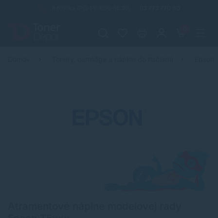
Infolinka (PO-PI: 8:00-15:30)
02 772 770 60
0
Domov
Tonery, cartridge a náplne do tlačiarní
Epson
Atramentové náplne modelovej rady