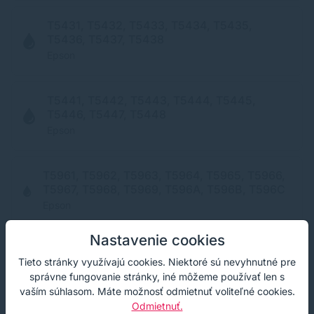
T5431, T5432, T5433, T5434, T5435,
T5436, T5437, T5438
Epson
T5441, T5442, T5443, T5444, T5445,
T5446, T5447, T5448
Epson
T5961, T5962, T5963, T5964, T5965, T5966,
T5967, T5968, T5969, T596A, T596B, T596C
Epson
Nastavenie cookies
Tieto stránky využívajú cookies. Niektoré sú nevyhnutné pre
správne fungovanie stránky, iné môžeme používať len s
RECENZIE
vaším súhlasom. Máte možnosť odmietnuť voliteľné cookies.
Naši spokojní zákazníci
Odmietnuť.