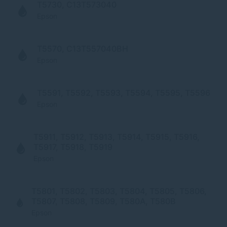
T5730, C13T573040
Epson
T5570, C13T557040BH
Epson
T5591, T5592, T5593, T5594, T5595, T5596
Epson
T5911, T5912, T5913, T5914, T5915, T5916,
T5917, T5918, T5919
Epson
T5801, T5802, T5803, T5804, T5805, T5806,
T5807, T5808, T5809, T580A, T580B
Epson