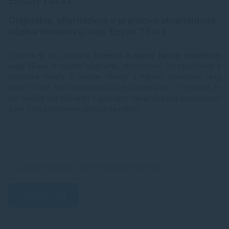
Epson T5xxx
Originálne, alternatívne a prémiové atramentové
náplne modelovej rady Epson T5xxx
Vyberte si zo zoznamu
tonerov a náplní Epson modelovej
rady T5xxx
a nájdite originálne, alternatívne (kompatibilné) a
prémiové tonery a náplne. Tonery a náplne modelovej rady
Epson T5xxx Vám zabezpečia vždy kvalitnú tlač. V prípade že
ste nenašli Váš tlačiareň v zozname neváhajte nás kontaktovať
a my Vám pripravíme ponuku na mieru.
Hľadať