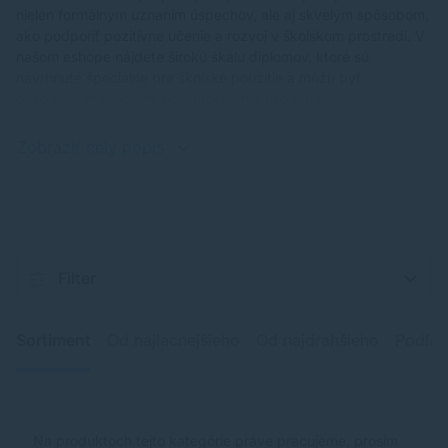
nielen formálnym uznaním úspechov, ale aj skvelým spôsobom,
ako podporiť pozitívne učenie a rozvoj v školskom prostredí. V
našom eshope nájdete širokú škálu diplomov, ktoré sú
navrhnuté špeciálne pre školské použitie a môžu byť
prispôsobené rôznym príležitostiam a úspechom.
Zobraziť celý popis
Filter
Sortiment
Od najlacnejšieho
Od najdrahšieho
Podľa 
Na produktoch tejto kategórie práve pracujeme, prosím