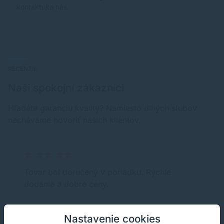
kontaktujte nás.
RECENZIE
Naši spokojní zákazníci
Hľadáte garanciu kvality? Namiesto dlhých sľubov
nechávame hovoriť našich klientov.
Tovar bol doručený v poriadku. Rýchle
dodanie a dobré ceny.
Nastavenie cookies