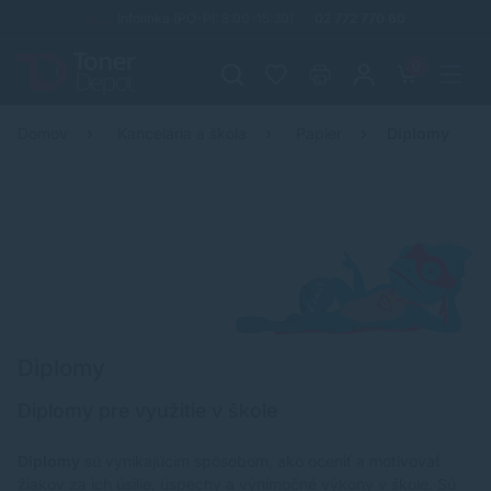
Infolinka (PO-PI: 8:00-15:30)
02 772 770 60
0
Domov
Kancelária a škola
Papier
Diplomy
Diplomy
Diplomy pre využitie v škole
Diplomy
sú vynikajúcim spôsobom, ako oceniť a motivovať
žiakov za ich úsilie, úspechy a výnimočné výkony v škole. Sú