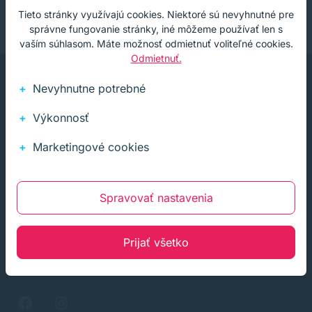
Tieto stránky využívajú cookies. Niektoré sú nevyhnutné pre
správne fungovanie stránky, iné môžeme používať len s
vaším súhlasom. Máte možnosť odmietnuť voliteľné cookies.
Odmietnuť.
Nevyhnutne potrebné
Výkonnosť
Marketingové cookies
Infolinka (PO-PI: 8:00-15:30)
02 772 770 60
E-mail
Spravovať nastavenia
obchod@soft-tech.sk
Prijať všetko
Adresa
Letná 321, Stropkov