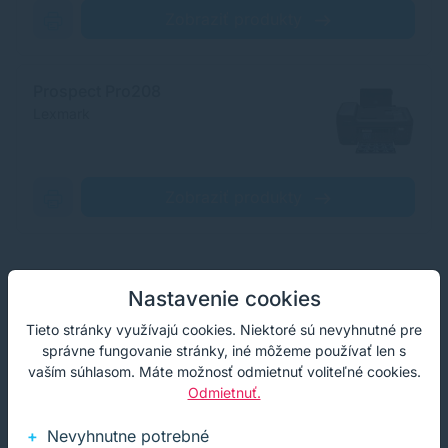
Zobraziť produkty
Prospect Pro208
Lexmark
Zobraziť produkty
Nastavenie cookies
RECENZIE
Tieto stránky využívajú cookies. Niektoré sú nevyhnutné pre
Naši spokojní zákazníci
správne fungovanie stránky, iné môžeme používať len s
vaším súhlasom. Máte možnosť odmietnuť voliteľné cookies.
Hľadáte garanciu kvality? Namiesto dlhých sľubov
Odmietnuť.
nechávame hovoriť našich klientov.
Nevyhnutne potrebné