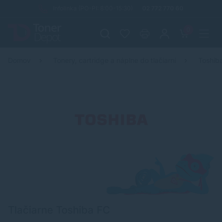
Infolinka (PO-PI: 8:00-15:30)
02 772 770 60
0
Domov
Tonery, cartridge a náplne do tlačiarní
Toshib
Tlačiarne Toshiba FC