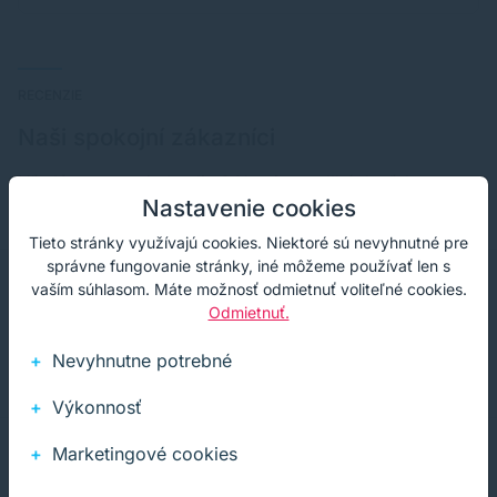
RECENZIE
Naši spokojní zákazníci
Hľadáte garanciu kvality? Namiesto dlhých sľubov
Nastavenie cookies
nechávame hovoriť našich klientov.
Tieto stránky využívajú cookies. Niektoré sú nevyhnutné pre
správne fungovanie stránky, iné môžeme používať len s
vaším súhlasom. Máte možnosť odmietnuť voliteľné cookies.
Odmietnuť.
super, prišlo veľmi rýchlo
Nevyhnutne potrebné
Výkonnosť
Marketingové cookies