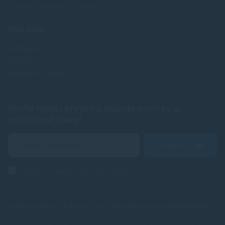
Upraviť nastavenia Cookies
Môj účet
Prihlásenie
Registrácia
Zabudnuté heslo
Buďte medzi prvými a objavte novinky aj
exkluzívne zľavy!
Odoslať
Zásady ochrany osobných údajov
Spoľahlivé náplne do tlačiarní, ktoré šetria Vaše peniaze od
TonerDepot
.