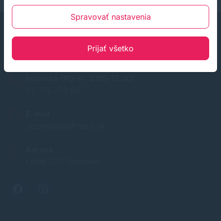
Spravovať nastavenia
Prijať všetko
Infolinka (PO-PI: 8:00-15:30)
02 772 770 60
E-mail
obchod@soft-tech.sk
Adresa
Letná 321, Stropkov