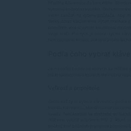
Hľadáte
klávesnicu
do kancelárie, domácno
vysokou hodnotou využitia. Dnes skoro kaž
veľmi záležať na výbere počítača. Aby mal
Veľký dôraz kladieme na výber monitora a
poradíme, ako si vybrať klávesnicu do dom
svoje hráči. Pre tých je dobrá, rýchla kl
tam napísanie emailu, pokojne zvoľte lacnú 
Podľa čoho vybrať kláve
Je niekoľko bodov od ktorých sa môžete pr
Sú aj spoločnosti o ktorých ste možno nepo
Veľkosť a pripojenie
Skoro každý si vyberá klávesnicu podľa t
menšiu klávesnicu. Menší rozmer neznamená
kvality. Najčastejšie sa stretnete so šta
môžeme vylúčiť pripojenie PS/ 2, ktoré sa
počítač bez požnosti pripojenia pomocou 