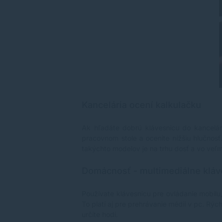
Kancelária ocení kalkulačku
Ak hľadáte dobrú klávesnicu do kancelár
pracovnom stole a oceníte nižšiu hlučnosť
takýchto modelov je na trhu dosť a vo veľ
Domácnosť - multimediálne kláv
Používate klávesnicu pre ovládanie mobilu,
To platí aj pre prehrávanie médií v pc. Rý
určite hodí.