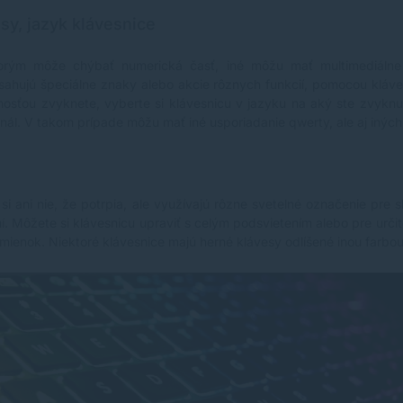
s Mac OS X (s výnimkou niektorých funkcií,
sy, jazyk klávesnice
ktoré tento operačný systém nepodporuje).
Vďaka prívodnému káblu s dĺžkou 1,5
metra ju na stôl ľahko umiestnite presne
torým môže chýbať numerická časť, iné môžu mať multimediálne 
tak, ako vám to vyhovuje. Špecifikácia: •
sahujú špeciálne znaky alebo akcie rôznych funkcií, pomocou kláves.
Potlač kláves s českými a slovenskými
sťou zvyknete, vyberte si klávesnicu v jazyku na aký ste zvyknu
znakmi (CZ/ SK layout) • Určená pre
onál. V takom prípade môžu mať iné usporiadanie qwerty, ale aj iných
domáce aj kancelárske profesionálne
použitie • Nízkoprofilové klávesy (výška
3,5 mm) • Biele podsvietenie všetkých
kláves umožňujúcich pracovať aj v
pozdných hodinách pri nízkom osvetlení •
 si ani nie, že potrpia, ale využívajú rôzne svetelné označenie pre s
Regulácia podsvietenia v 3 úrovniach •
 Môžete si klávesnicu upraviť s celým podsvietením alebo pre určit
Možnosť úplného vypnutia podsvietenia •
Klasické rozloženie kláves (104 kláves) •
dmienok. Niektoré klávesnice majú herné klávesy odlíšené inou farbo
Dlhý kláves ENTER na šírku dvoch
štandardných klávesov • Dlhý kláves
BACKSPACE na šírku dvoch štandardných
klávesov • Dlhý kláves SHIFT na šírku
dvoch štandardných klávesov na oboch
stranách klávesnice • Výklopné nožičky
pre ergonomický náklon eliminujúci bolesť v
zápästí • Zvýšená odolnosť potlačí kláves
pri písaní s dlhými nehtami • Membránová
technológia odolná voči zaneseniu