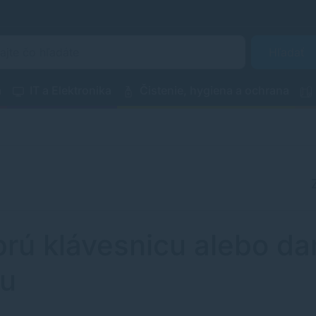
Hľadať
a
IT a Elektronika
Čistenie, hygiena a ochrana
rú klávesnicu alebo da
ľu