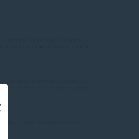
ho rozhrania môžete pripojiť klávesnicu k
ujete USB nano prijímač, ktorý je v balení
Nízkoprofilové, tie poznáme z notebookov.
akom sú rovné hrany a väčšie medzery medzi
e
e
esnejšia. Aj medzi jednotlivými spínačmi sú