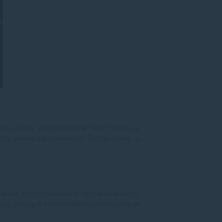
nicu, ktorá vám nezaberie veľa miesta na
ačky priamo na klávesnici? Žiadne obavy aj
láves aj multimediálne a špeciálne klávesy.
dea, prístup k internetovému prehliadaču sa