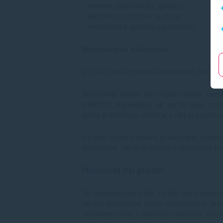
-
lineárne mechanické spínače
- taktilné mechanické spínače
- mechanické spínača s preklikom
Membránová klávesnica
Využíva veľkú gumenú membránu, ktorá za
Rozloženie kláves vám môže narobiť menši
QWERTZ
. Klávesnice
SK
verzie majú rozl
alebo 2-riadkový. Väčšina z nás je zvyknut
Na trhu môžete objaviť aj takzvané combo
klávesnice. Tie sú dokonca v niektorých pr
Hlučnosť pri písaní
Vo všeobecnosti platí, že čím má klávesni
takéto klávesnice veľmi žiadanými u hráč
pracujete pri pc v nočných hodinách, voľte