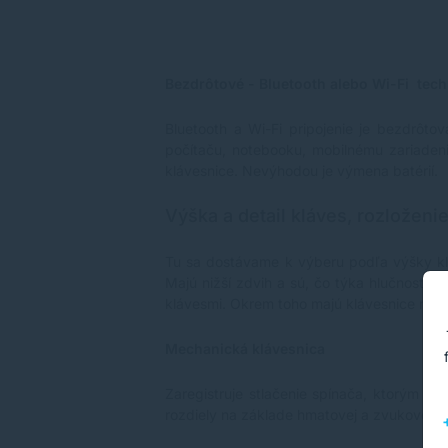
a, slovenčina
záručný list
SB * farba: čierna
, 4mm * hmotnosť:
Bezdrôtové - Bluetooth alebo Wi-Fi tec
Bluetooth a Wi-Fi pripojenie je bezdrôto
počítaču, notebooku, mobilnému zariadeniu
klávesnice. Nevýhodou je výmena batérií.
Výška a detail kláves, rozloženie
Tu sa dostávame k výberu podľa výšky klá
Majú nižší zdvih a sú, čo týka hlučnosti,
klávesmi. Okrem toho majú klávesnice rôzn
Mechanická klávesnica
Zaregistruje stlačenie spínača, ktorým je 
rozdiely na základe hmatovej a zvukovej o