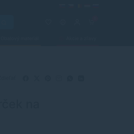
0
Obalový materiál
Akcie a zľavy
Zdieľať
rček na