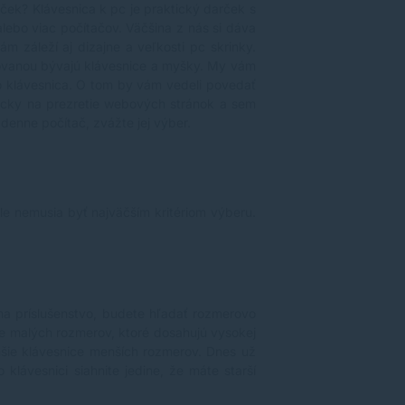
ček? Klávesnica k pc je praktický darček s
lebo viac počítačov. Väčšina z nás si dáva
m záleží aj dizajne a veľkosti pc skrinky.
ňovanou bývajú klávesnice a myšky. My vám
ko klávesnica. O tom by vám vedeli povedať
adicky na prezretie webových stránok a sem
 denne počítač, zvážte jej výber.
le nemusia byť najväčším kritériom výberu.
na príslušenstvo, budete hľadať rozmerovo
ce malých rozmerov, ktoré dosahujú vysokej
enšie klávesnice menších rozmerov. Dnes už
klávesnici siahnite jedine, že máte starší