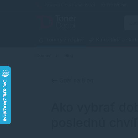
Infolinka (PO-PI: 8:00-15:30)
02 772 770 60
Tonery a náplne
Kancelária a škol
Domov
Blog
Späť na Blog
Ako vybrať dob
poslednú chví