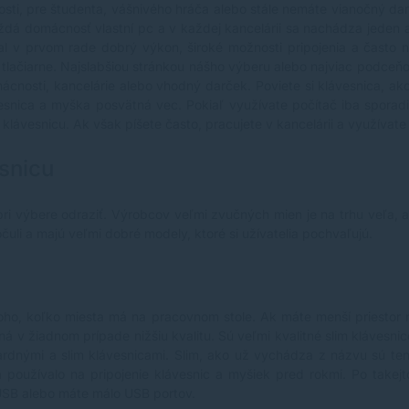
sti, pre študenta, vášnivého hráča alebo stále nemáte vianočný dar
dá domácnosť vlastní pc a v každej kancelárii sa nachádza jeden a
 v prvom rade dobrý výkon, široké možnosti pripojenia a často ná
 tlačiarne. Najslabšiou stránkou nášho výberu alebo najviac podce
ácnosti, kancelárie alebo vhodný darček. Poviete si klávesnica, a
ávesnica a myška posvätná vec. Pokiaľ využívate počítač iba spor
klávesnicu. Ak však píšete často, pracujete v kancelárii a využívate
snicu
i výbere odraziť. Výrobcov veľmi zvučných mien je na trhu veľa, a
čuli a majú veľmi dobré modely, ktoré si užívatelia pochvaľujú.
oho, koľko miesta má na pracovnom stole. Ak máte menší priestor 
 v žiadnom prípade nižšiu kvalitu. Sú veľmi kvalitné slim klávesni
ndardnými a slim klávesnicami. Slim, ako už vychádza z názvu sú t
 používalo na pripojenie klávesnic a myšiek pred rokmi. Po takejto 
USB alebo máte málo USB portov.