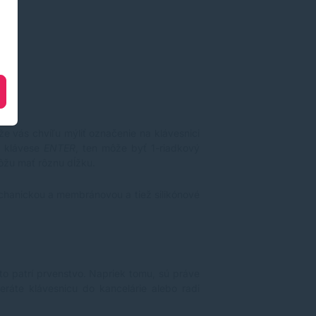
e vás chvíľu mýliť označenie na klávesnici
i klávese
ENTER
, ten môže byť 1-riadkový
žu mať rôznu dĺžku.
chanickou a membránovou a tiež silikónové
to patrí prvenstvo. Napriek tomu, sú práve
eráte klávesnicu do kancelárie alebo radi