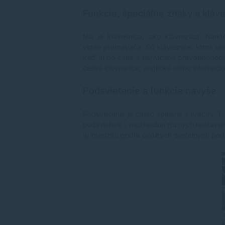
Funkcie, špeciálne znaky a kláve
Nie je klávesnica, ako
klávesnica
. Niek
video prehrávača. Sú klávesnice, ktoré ob
keď si po čase s najväčšou pravdepodobno
české klávesnice, anglické alebo internaci
Podsvietenie a funkcie navyše
Podsvietenie je často spájané s hráčmi. Tí
podsvietení s možnosťou rôznych nastavení.
aj intenzitu podľa okolitých svetelných po