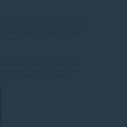
klávesy na ovládanie spustenia audio a
 Jazyk klávesnice je tiež dôležitá vec. Aj
tý. Okrem slovenčiny môžete na trhu nájsť
 kláves.
kupinu kláves. Najčastejšie siahajú po
RGB
é bloky kláves, každú inou farbou a upraviť
u a upravené silikónom, proti šmýkaniu.